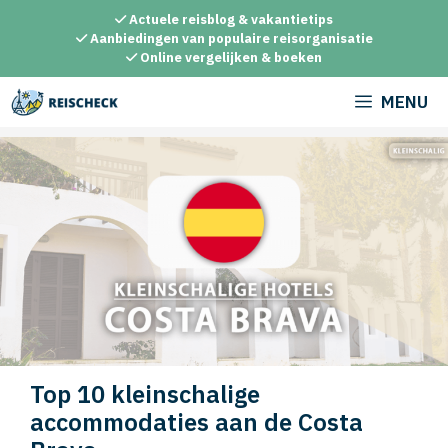
Ga
Actuele reisblog & vakantietips
naar
Aanbiedingen van populaire reisorganisatie
Online vergelijken & boeken
de
inhoud
MENU
Top 10 kleinschalige
accommodaties aan de Costa