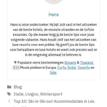
Hans
Hans is onze onderzoeker. Hij bijt zich vast in het uitzoeken
van de beste hotels, de mooiste stranden en de tofste
excursies. Op die manier krijg jij de beste tips voor jouw
volgende vakantie. Hans houdt zelf van het uitzoeken van
luxe resorts voor een prikkie. Hij geeft jou de beste tips
voor betaalbare en luxe hotels en weet ook precies wat er
in de omgeving allemaal te beleven is.
🌴 Populaire verre bestemmingen:
Bonaire
&
Thailand.
🇪🇺 Mooie plekken in Europa:
Corfu
,
Sicilië
,
Tenerife
en
Side
.
Categorieën
Blog
Tags
Italië
,
Livigno
,
Wintersport
Top 10: Ski-in-Ski-out Accommodaties in Les