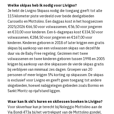
Welke skipas heb ik nodig voor Livigno?
Je hebt de Livigno Skipass nodig die toegang geeft tot alle
115 kilometer piste verdeeld over beide deelgebieden
Carosello en Mottolino. Een dagpas kost in het hoogseizoen
2025/2026 €66,50 voor volwassenen, €56,50 voor jongeren
en €33,00 voor kinderen. Een 6-dagenpas kost €334,50 voor
volwassenen, €284,50 voor jongeren en €167,00 voor
kinderen. Kinderen geboren in 2018 of later krijgen een gratis
skipas bij aankoop van een volwassen skipas van dezelfde
duur via de Baby Free regeling. Gezinnen met twee
volwassenen en twee kinderen geboren tussen 1998 en 2005
krijgen bij aankoop van drie skipassen de vierde skipas gratis
bij verblijven van minimaal zes dagen. Groepen van 20
personen of meer krijgen 5% korting op skipassen. De skipas
is exclusief voor Livigno en geeft geen toegang tot andere
skigebieden, hoewel nabijgelegen gebieden zoals Bormio en
Sankt Moritz op rijafstand liggen.
Waar kan ik ski’s huren en skilessen boeken in Livigno?
Voor skiverhuur kun je terecht bij Noleggio Mottolino aan de
Via Bondi 473a bij het vertrekpunt van de Mottolino gondel,