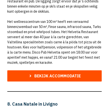
restaurant en pub. De ligging zorgt ervoor dat je ’s ochtends
binnen enkele minuten op je ski’s staat en je skispullen veilig
kunt opbergen in de skikluis.
Het wellnesscentrum van 100 m² heeft een verwarmd
binnenzwembad van 50 m², Finse sauna, infrarood sauna, Turks
stoombad en privé whirlpool tubes. Het Helvetia Restaurant
serveert al meer dan 40 jaar à la carte gerechten, van
Valtellina specialiteiten zoals carne à la piöda tot pizza uit de
houtoven. Kies voor halfpension, volpension of het uitgebreide
à la carte menu. Disco Pub Helvetia opent om 18:00 uur voor
aperitief met hapjes, en vanaf 21:00 uur begint het feest met
muziek, spelletjes en karaoke.
BEKIJK ACCOMMODATIE
8. Casa Natale in Livigno