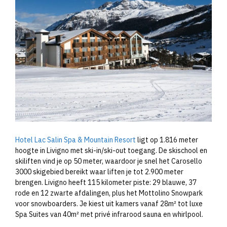
Hotel Lac Salin Spa & Mountain Resort
ligt op 1.816 meter
hoogte in Livigno met ski-in/ski-out toegang. De skischool en
skiliften vind je op 50 meter, waardoor je snel het Carosello
3000 skigebied bereikt waar liften je tot 2.900 meter
brengen. Livigno heeft 115 kilometer piste: 29 blauwe, 37
rode en 12 zwarte afdalingen, plus het Mottolino Snowpark
voor snowboarders. Je kiest uit kamers vanaf 28m² tot luxe
Spa Suites van 40m² met privé infrarood sauna en whirlpool.