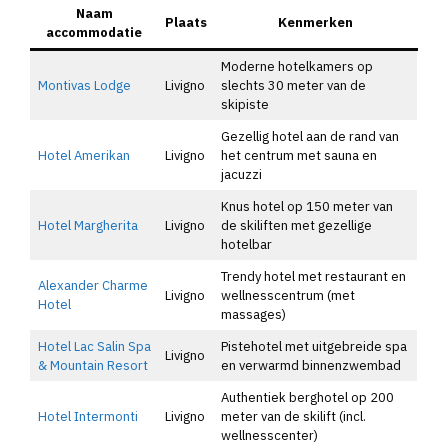
Naam
Plaats
Kenmerken
accommodatie
Moderne hotelkamers op
Montivas Lodge
Livigno
slechts 30 meter van de
skipiste
Gezellig hotel aan de rand van
Hotel Amerikan
Livigno
het centrum met sauna en
jacuzzi
Knus hotel op 150 meter van
Hotel Margherita
Livigno
de skiliften met gezellige
hotelbar
Trendy hotel met restaurant en
Alexander Charme
Livigno
wellnesscentrum (met
Hotel
massages)
Hotel Lac Salin Spa
Pistehotel met uitgebreide spa
Livigno
& Mountain Resort
en verwarmd binnenzwembad
Authentiek berghotel op 200
Hotel Intermonti
Livigno
meter van de skilift (incl.
wellnesscenter)