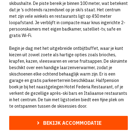
skibushalte. De piste bereik je binnen 100 meter, wat betekent
dat je ’s ochtends razendsnel op je ski’s staat. Het centrum
met zijn vele winkels en restaurants ligt op 450 meter
loopafstand. Je verblijft in compacte maar knus ingerichte 2-
persoonskamers met eigen badkamer, satelliet-tv, safe en
gratis Wi-Fi.
Begin je dag met het uitgebreide ontbijtbuffet, waar je kunt
kiezen uit zowel zoete als hartige opties zoals brioches,
krapfen, kazen, vleeswaren en verse fruitsappen. De skiruimte
beschikt over een handige laarzenverwarmer, zodat je
skischoenen elke ochtend behaaglijk warm zijn. Er is een
garage en gratis parkeerterrein beschikbaar. Halfpension
boek je bij het naastgelegen Hotel Federia Restaurant, of je
verkent de gezellige après-ski bars en Italiaanse restaurants
in het centrum. De tuin met ligstoelen biedt een fijne plek om
te ontspannen tussen de skisessies door.
BEKIJK ACCOMMODATIE