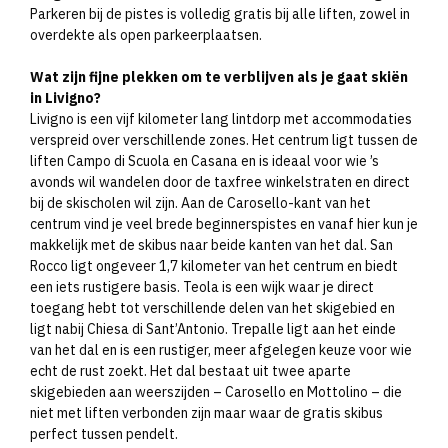
Parkeren bij de pistes is volledig gratis bij alle liften, zowel in
overdekte als open parkeerplaatsen.
Wat zijn fijne plekken om te verblijven als je gaat skiën
in Livigno?
Livigno is een vijf kilometer lang lintdorp met accommodaties
verspreid over verschillende zones. Het centrum ligt tussen de
liften Campo di Scuola en Casana en is ideaal voor wie ’s
avonds wil wandelen door de taxfree winkelstraten en direct
bij de skischolen wil zijn. Aan de Carosello-kant van het
centrum vind je veel brede beginnerspistes en vanaf hier kun je
makkelijk met de skibus naar beide kanten van het dal. San
Rocco ligt ongeveer 1,7 kilometer van het centrum en biedt
een iets rustigere basis. Teola is een wijk waar je direct
toegang hebt tot verschillende delen van het skigebied en
ligt nabij Chiesa di Sant’Antonio. Trepalle ligt aan het einde
van het dal en is een rustiger, meer afgelegen keuze voor wie
echt de rust zoekt. Het dal bestaat uit twee aparte
skigebieden aan weerszijden – Carosello en Mottolino – die
niet met liften verbonden zijn maar waar de gratis skibus
perfect tussen pendelt.