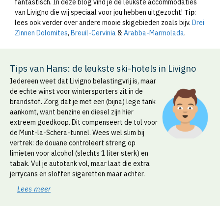
fantastisch. In deze blog vind je de leukste accommodaties
van Livigno die wij speciaal voor jou hebben uitgezocht!
Tip
:
lees ook verder over andere mooie skigebieden zoals bijv.
Drei
Zinnen Dolomites
,
Breuil-Cervinia
&
Arabba-Marmolada
.
Tips van Hans: de leukste ski-hotels in Livigno
Iedereen weet dat Livigno belastingvrij is, maar
de echte winst voor wintersporters zit in de
brandstof. Zorg dat je met een (bijna) lege tank
aankomt, want benzine en diesel zijn hier
extreem goedkoop. Dit compenseert de tol voor
de Munt-la-Schera-tunnel. Wees wel slim bij
vertrek: de douane controleert streng op
limieten voor alcohol (slechts 1 liter sterk) en
tabak. Vul je autotank vol, maar laat die extra
jerrycans en sloffen sigaretten maar achter.
Lees meer