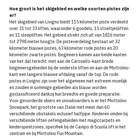
Hoe groot is het skigebied en welke soorten pistes zijn
er?
Het skigebied van Livigno biedt 115 kilometer piste verdeeld
over 31 tot 33 liften, waaronder 6 gondels, 15 stoeltjesliften
en 11 sleepliften. Het gebied strekt zich uit van 1816 meter
tot 2798 meter hoogte. De pisteverdeling bestaat uit 32
kilometer blauwe pistes, 63 kilometer rode pistes en 20
kilometer zwarte pistes. Beginners kunnen aan beide kanten
van het dal terecht, met aan de Carosello-kant brede
beginnersgebieden bij de onderste liften en aan de Mottolino-
kant een langere blauwe afdaling vanaf de top. De rode
pistes in Livigno zijn over het algemeen niet extreem moeilijk
en zouden in sommige gebieden als blauw worden
geclassificeerd dankzij hun breedte en goede preparatie.
Voor gevorderde skiërs en snowboarders is er het Mottolino
Snowpark, het grootste van Italië met meer dan 60
verschillende obstakels inclusief halfpipe. Kinderen vinden bij
verschillende liften oefengebieden met magiccarpets en
kinderspeelzones, specifiek bij de Campo di Scuola lift in het
centrum en bij Mottolino Fun Mountain.​