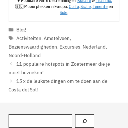
🌴 Populaire verre bestemmingen:
Bonaire
&
Thailand.
🇪🇺 Mooie plekken in Europa:
Corfu
,
Sicilië
,
Tenerife
en
Side
.
Categorieën
Blog
Tags
Activiteiten
,
Amstelveen
,
Bezienswaardigheden
,
Excursies
,
Nederland
,
Noord-Holland
11 populaire hotspots in Zoetermeer die je
moet bezoeken!
15 x de leukste dingen om te doen aan de
Costa del Sol!
Zoeken