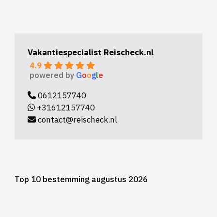
Vakantiespecialist Reischeck.nl
4.9
powered by
G
o
o
g
l
e
0612157740
+31612157740
contact@reischeck.nl
Top 10 bestemming augustus 2026