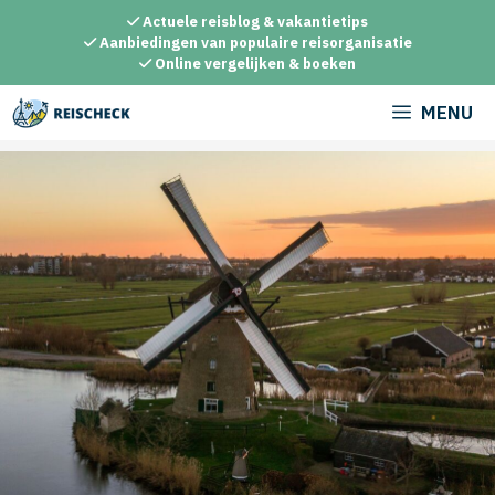
Ga
Actuele reisblog & vakantietips
naar
Aanbiedingen van populaire reisorganisatie
Online vergelijken & boeken
de
inhoud
MENU