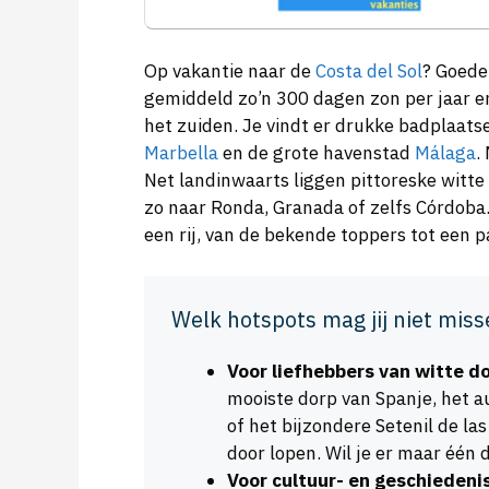
Op vakantie naar de
Costa del Sol
? Goede
gemiddeld zo’n 300 dagen zon per jaar en 
het zuiden. Je vindt er drukke badplaats
Marbella
en de grote havenstad
Málaga
.
Net landinwaarts liggen pittoreske witte
zo naar Ronda, Granada of zelfs Córdoba
een rij, van de bekende toppers tot een p
Welk hotspots mag jij niet miss
Voor liefhebbers van witte do
mooiste dorp van Spanje, het a
of het bijzondere Setenil de la
door lopen. Wil je er maar één
Voor cultuur- en geschiedeni