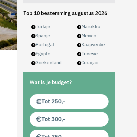
Top 10 bestemming augustus 2026
Turkije
Marokko
Spanje
Mexico
Portugal
Kaapverdië
Egypte
Tunesië
Griekenland
Curaçao
Wat is je budget?
Tot 250,-
Tot 500,-
Tot 750,-