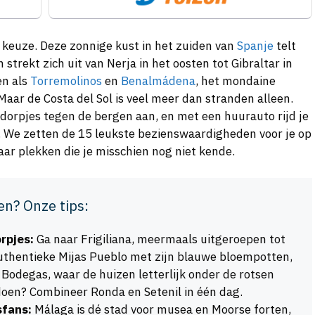
 keuze. Deze zonnige kust in het zuiden van
Spanje
telt
strekt zich uit van Nerja in het oosten tot Gibraltar in
en als
Torremolinos
en
Benalmádena
, het mondaine
 Maar de Costa del Sol is veel meer dan stranden alleen.
 dorpjes tegen de bergen aan, en met een huurauto rijd je
. We zetten de 15 leukste bezienswaardigheden voor je op
aar plekken die je misschien nog niet kende.
en? Onze tips:
rpjes:
Ga naar Frigiliana, meermaals uitgeroepen tot
uthentieke Mijas Pueblo met zijn blauwe bloempotten,
s Bodegas, waar de huizen letterlijk onder de rotsen
 doen? Combineer Ronda en Setenil in één dag.
sfans:
Málaga is dé stad voor musea en Moorse forten,