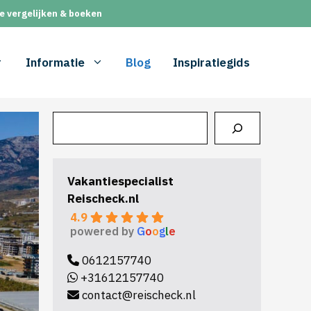
e vergelijken & boeken
Informatie
Blog
Inspiratiegids
Zoeken
Vakantiespecialist
Reischeck.nl
4.9
powered by
G
o
o
g
l
e
0612157740
+31612157740
contact@reischeck.nl