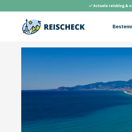
Ga
Actuele reisblog & v
naar
de
inhoud
Bestem