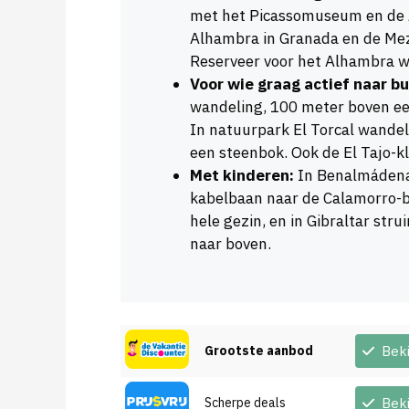
met het Picassomuseum en de A
Alhambra in Granada en de Mez
Reserveer voor het Alhambra we
Voor wie graag actief naar bu
wandeling, 100 meter boven een 
In natuurpark El Torcal wandel
een steenbok. Ook de El Tajo-kl
Met kinderen:
In Benalmádena 
kabelbaan naar de Calamorro-be
hele gezin, en in Gibraltar str
naar boven.
Grootste aanbod
Bek
Scherpe deals
Bek