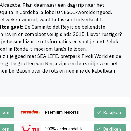
lcazaba. Plan daarnaast een dagtrip naar het
quita in Córdoba, allebei UNESCO-werelderfgoed.
l weken vooruit, want het is snel uitverkocht.
iten gaat:
De Caminito del Rey is de bekendste
ravijn en compleet veilig sinds 2015. Liever rustiger?
 je tussen bizarre rotsformaties en spot je met geluk
oof in Ronda is mooi om langs te lopen.
zit je goed met SEA LIFE, pretpark Tivoli World en de
rg. De grotten van Nerja zijn een leuk uitje voor het
uinen bergapen over de rots en neem je de kabelbaan
ijken
Premium resorts
Bekijken
ijken
100% kindvriendelijk
Bekijken