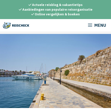
Ga
Actuele reisblog & vakantietips
naar
Aanbiedingen van populaire reisorganisatie
Online vergelijken & boeken
de
inhoud
MENU