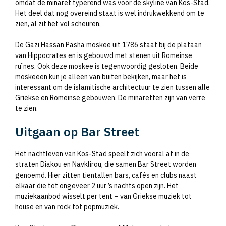
omdat de minaret typerend was voor de skyline van Kos-Stad.
Het deel dat nog overeind staat is wel indrukwekkend om te
zien, al zit het vol scheuren.
De Gazi Hassan Pasha moskee uit 1786 staat bij de plataan
van Hippocrates en is gebouwd met stenen uit Romeinse
ruïnes. Ook deze moskee is tegenwoordig gesloten. Beide
moskeeën kun je alleen van buiten bekijken, maar het is
interessant om de islamitische architectuur te zien tussen alle
Griekse en Romeinse gebouwen. De minaretten zijn van verre
te zien.
Uitgaan op Bar Street
Het nachtleven van Kos-Stad speelt zich vooral af in de
straten Diakou en Navklirou, die samen Bar Street worden
genoemd. Hier zitten tientallen bars, cafés en clubs naast
elkaar die tot ongeveer 2 uur ’s nachts open zijn. Het
muziekaanbod wisselt per tent – van Griekse muziek tot
house en van rock tot popmuziek.