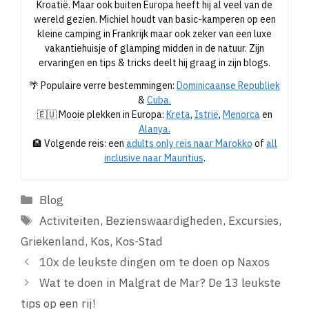
Kroatië. Maar ook buiten Europa heeft hij al veel van de
wereld gezien. Michiel houdt van basic-kamperen op een
kleine camping in Frankrijk maar ook zeker van een luxe
vakantiehuisje of glamping midden in de natuur. Zijn
ervaringen en tips & tricks deelt hij graag in zijn blogs.
🌴 Populaire verre bestemmingen:
Dominicaanse Republiek
&
Cuba.
🇪🇺 Mooie plekken in Europa:
Kreta
,
Istrië
,
Menorca
en
Alanya.
🏨 Volgende reis: een
adults only reis naar Marokko
of
all
inclusive naar Mauritius
.
Categorieën
Blog
Tags
Activiteiten
,
Bezienswaardigheden
,
Excursies
,
Griekenland
,
Kos
,
Kos-Stad
10x de leukste dingen om te doen op Naxos
Wat te doen in Malgrat de Mar? De 13 leukste
tips op een rij!