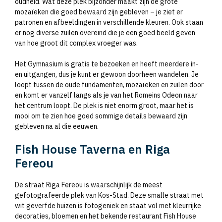
oudheid. Wat deze plek bijzonder maakt zijn de grote
mozaïeken die goed bewaard zijn gebleven – je ziet er
patronen en afbeeldingen in verschillende kleuren. Ook staan
er nog diverse zuilen overeind die je een goed beeld geven
van hoe groot dit complex vroeger was.
Het Gymnasium is gratis te bezoeken en heeft meerdere in-
en uitgangen, dus je kunt er gewoon doorheen wandelen. Je
loopt tussen de oude fundamenten, mozaïeken en zuilen door
en komt er vanzelf langs als je van het Romeins Odeon naar
het centrum loopt. De plek is niet enorm groot, maar het is
mooi om te zien hoe goed sommige details bewaard zijn
gebleven na al die eeuwen.
Fish House Taverna en Riga
Fereou
De straat Riga Fereou is waarschijnlijk de meest
gefotografeerde plek van Kos-Stad. Deze smalle straat met
wit geverfde huizen is fotogeniek en staat vol met kleurrijke
decoraties, bloemen en het bekende restaurant Fish House