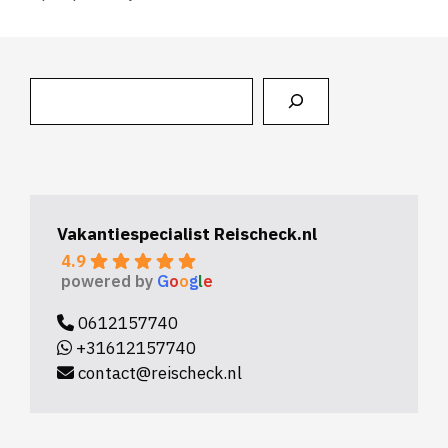
Zoeken
Vakantiespecialist Reischeck.nl
4.9
powered by
G
o
o
g
l
e
0612157740
+31612157740
contact@reischeck.nl