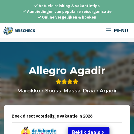
Ga
Actuele reisblog & vakantietips
naar
Aanbiedingen van populaire reisorganisatie
Online vergelijken & boeken
de
inhoud
MENU
Allegro Agadir
Marokko
•
Souss-Massa-Drâa
•
Agadir
Boek direct voordelig je vakantie in 2026
Bekijk deals