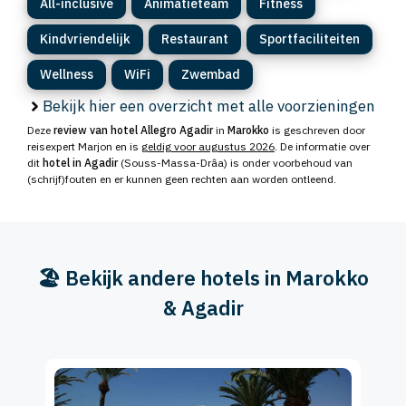
All-inclusive
Animatieteam
Fitness
Kindvriendelijk
Restaurant
Sportfaciliteiten
Wellness
WiFi
Zwembad
Bekijk hier een overzicht met alle voorzieningen
Deze
review van hotel Allegro Agadir
in
Marokko
is geschreven door
reisexpert Marjon en is
geldig voor augustus 2026
. De informatie over
dit
hotel in Agadir
(Souss-Massa-Drâa) is onder voorbehoud van
(schrijf)fouten en er kunnen geen rechten aan worden ontleend.
🏖️ Bekijk andere hotels in Marokko
& Agadir