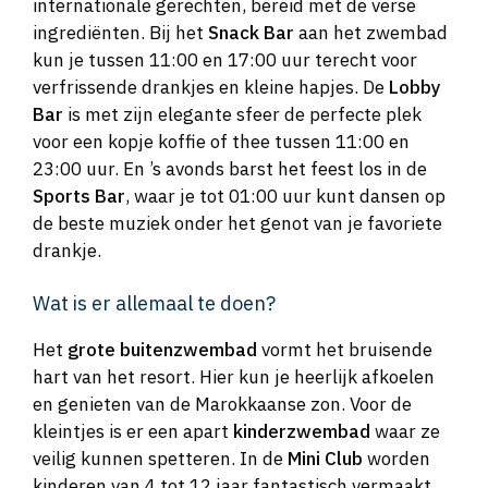
internationale gerechten, bereid met de verse
ingrediënten. Bij het
Snack Bar
aan het zwembad
kun je tussen 11:00 en 17:00 uur terecht voor
verfrissende drankjes en kleine hapjes. De
Lobby
Bar
is met zijn elegante sfeer de perfecte plek
voor een kopje koffie of thee tussen 11:00 en
23:00 uur. En ’s avonds barst het feest los in de
Sports Bar
, waar je tot 01:00 uur kunt dansen op
de beste muziek onder het genot van je favoriete
drankje.
Wat is er allemaal te doen?
Het
grote buitenzwembad
vormt het bruisende
hart van het resort. Hier kun je heerlijk afkoelen
en genieten van de Marokkaanse zon. Voor de
kleintjes is er een apart
kinderzwembad
waar ze
veilig kunnen spetteren. In de
Mini Club
worden
kinderen van 4 tot 12 jaar fantastisch vermaakt