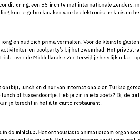
conditioning
, een
55-inch tv
met internationale zenders, m
ding kun je gebruikmaken van de elektronische kluis en het
ong en oud zich prima vermaken. Voor de kleinste gasten 
activiteiten en poolparty’s bij het zwembad. Het
privéstr
tzicht over de Middellandse Zee terwijl je heerlijk relaxt o
t ontbijt, lunch en diner van internationale en Turkse gere
 lunch of tussendoortje. Heb je zin in iets zoets? Bij de
pat
kun je terecht in het
à la carte restaurant
.
a in de
miniclub
. Het enthousiaste animatieteam organiseert 