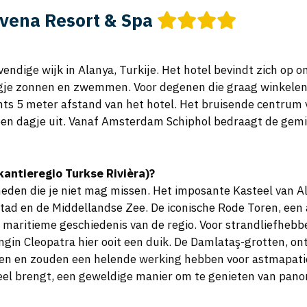
vena Resort & Spa
evendige wijk in Alanya, Turkije. Het hotel bevindt zich op
je zonnen en zwemmen. Voor degenen die graag winkelen of
chts 5 meter afstand van het hotel. Het bruisende centrum 
r een dagje uit. Vanaf Amsterdam Schiphol bedraagt de ge
akantieregio Turkse Rivièra)?
eden die je niet mag missen. Het imposante Kasteel van A
ad en de Middellandse Zee. De iconische Rode Toren, een 
maritieme geschiedenis van de regio. Voor strandliefhebbe
gin Cleopatra hier ooit een duik. De Damlataş-grotten, o
n en zouden een helende werking hebben voor astmapatiënt
teel brengt, een geweldige manier om te genieten van pano