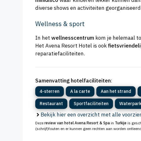
minidisco
waar kinderen lekker kunnen dans
diverse shows en activiteiten georganiseerd
Wellness & sport
In het
wellnesscentrum
kom je helemaal to
Het Avena Resort Hotel is ook
fietsvriendeli
reparatiefaciliteiten.
Samenvatting hotelfaciliteiten
:
4-sterren
A la carte
Aan het strand
Restaurant
Sportfaciliteiten
Waterpar
Bekijk hier een overzicht met alle voorzi
Deze
review van hotel Avena Resort & Spa
in
Turkije
is gesch
(schrijf)fouten en er kunnen geen rechten aan worden ontleend