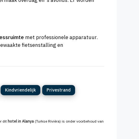
vermaak overdag én ’s avonds. Er worden
nessruimte
met professionele apparatuur.
bewaakte fietsenstalling en
Kindvriendelijk
Privestrand
r dit
hotel in Alanya
(Turkse Rivièra) is onder voorbehoud van