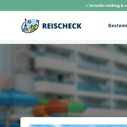
Ga
Actuele reisblog & v
naar
de
inhoud
Bestem