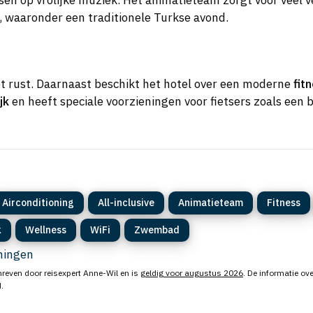
en op vrolijke muziek. Het animatieteam zorgt voor veel 
, waaronder een traditionele Turkse avond.
t rust. Daarnaast beschikt het hotel over een moderne
fit
jk
en heeft speciale voorzieningen voor fietsers zoals een 
Airconditioning
All-inclusive
Animatieteam
Fitness
k
Wellness
WiFi
Zwembad
eningen
reven door reisexpert Anne-Wil en is
geldig voor augustus 2026
. De informatie ove
.