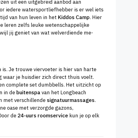
iezen uit een uitgebreid aanbod aan
or iedere watersportliefhebber is er wel iets
ijd van hun leven in het
Kiddos Camp
. Hier
Ze leren zelfs leuke wetenschappelijke
wijl jij geniet van wat welverdiende me-
is. Je trouwe viervoeter is hier van harte
aar je huisdier zich direct thuis voelt.
n complete set dumbbells. Het uitzicht op
n in de
buitenspa
van het Longbeach
n met verschillende
signatuurmassages
.
oene oase met verzorgde gazons,
Door de
24-uurs roomservice
kun je op elk