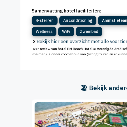
Samenvatting hotelfaciliteiten
:
4-sterren
Airconditioning
Animatietea
Wellness
WiFi
Zwembad
Bekijk hier een overzicht met alle voorzi
Deze
review van hotel BM Beach Hotel
in
Verenigde Arabisc
Khaimah) is onder voorbehoud van (schrijf)fouten en er kunn
🏖️ Bekijk ande