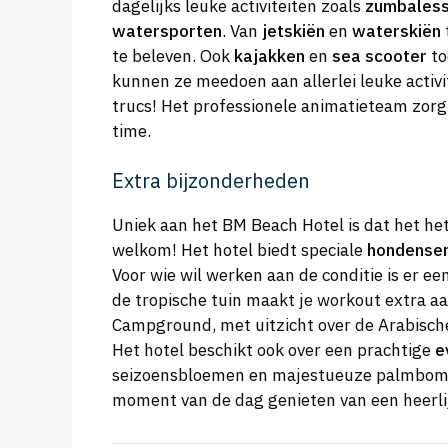
dagelijks leuke activiteiten zoals
zumbales
watersporten
. Van
jetskiën
en
waterskiën
te beleven. Ook
kajakken
en
sea scooter
to
kunnen ze meedoen aan allerlei leuke activi
trucs! Het professionele animatieteam zorgt
time.
Extra bijzonderheden
Uniek aan het BM Beach Hotel is dat het he
welkom! Het hotel biedt speciale
hondenser
Voor wie wil werken aan de conditie is er 
de tropische tuin maakt je workout extra a
Campground, met uitzicht over de Arabische
Het hotel beschikt ook over een prachtige
e
seizoensbloemen en majestueuze palmbomen
moment van de dag genieten van een heerlijk