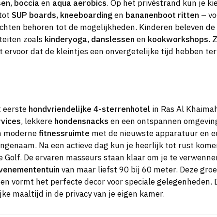
sen
,
boccia
en
aqua aerobics
. Op het privéstrand kun je k
tot
SUP boards
,
kneeboarding
en
bananenboot ritten
– vo
chten behoren tot de mogelijkheden. Kinderen beleven de t
teiten zoals
kinderyoga
,
danslessen
en
kookworkshops
. 
 ervoor dat de kleintjes een onvergetelijke tijd hebben ter
t eerste
hondvriendelijke 4-sterrenhotel
in Ras Al Khaimah 
vices
, lekkere
hondensnacks
en een ontspannen omgeving w
een moderne
fitnessruimte
met de nieuwste apparatuur en ee
angenaam. Na een actieve dag kun je heerlijk tot rust kome
 Golf. De ervaren masseurs staan klaar om je te verwenne
venemententuin
van maar liefst 90 bij 60 meter. Deze gr
 vormt het perfecte decor voor speciale gelegenheden. 
e maaltijd in de privacy van je eigen kamer.