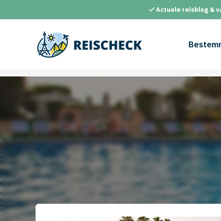
Ga
Actuele reisblog & v
naar
de
inhoud
Bestem