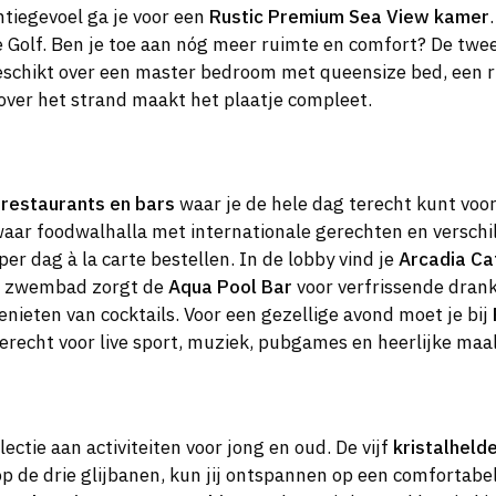
ntiegevoel ga je voor een
Rustic Premium Sea View kamer
e Golf. Ben je toe aan nóg meer ruimte en comfort? De twe
eschikt over een master bedroom met queensize bed, een r
over het strand maakt het plaatje compleet.
e
restaurants en bars
waar je de hele dag terecht kunt voor
waar foodwalhalla met internationale gerechten en verschil
 per dag à la carte bestellen. In de lobby vind je
Arcadia Ca
et zwembad zorgt de
Aqua Pool Bar
voor verfrissende drankj
nieten van cocktails. Voor een gezellige avond moet je bij
terecht voor live sport, muziek, pubgames en heerlijke maal
ectie aan activiteiten voor jong en oud. De vijf
kristalhel
op de drie glijbanen, kun jij ontspannen op een comfortabe