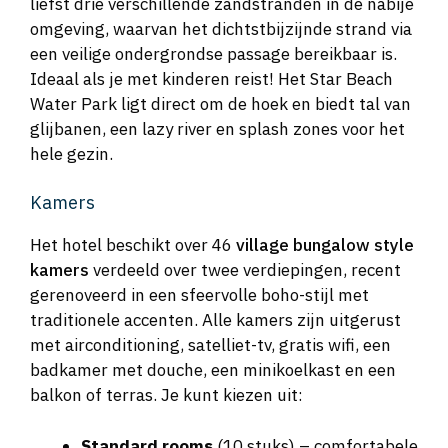
liefst drie verschillende zandstranden in de nabije
omgeving, waarvan het dichtstbijzijnde strand via
een veilige ondergrondse passage bereikbaar is.
Ideaal als je met kinderen reist! Het Star Beach
Water Park ligt direct om de hoek en biedt tal van
glijbanen, een lazy river en splash zones voor het
hele gezin.
Kamers
Het hotel beschikt over 46
village bungalow style
kamers
verdeeld over twee verdiepingen, recent
gerenoveerd in een sfeervolle boho-stijl met
traditionele accenten. Alle kamers zijn uitgerust
met airconditioning, satelliet-tv, gratis wifi, een
badkamer met douche, een minikoelkast en een
balkon of terras. Je kunt kiezen uit:
Standard rooms
(10 stuks) – comfortabele