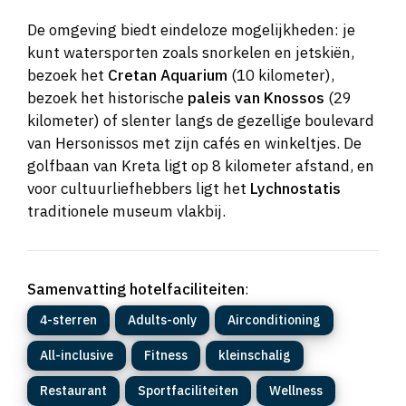
De omgeving biedt eindeloze mogelijkheden: je
kunt watersporten zoals snorkelen en jetskiën,
bezoek het
Cretan Aquarium
(10 kilometer),
bezoek het historische
paleis van Knossos
(29
kilometer) of slenter langs de gezellige boulevard
van Hersonissos met zijn cafés en winkeltjes. De
golfbaan van Kreta ligt op 8 kilometer afstand, en
voor cultuurliefhebbers ligt het
Lychnostatis
traditionele museum vlakbij.
Samenvatting hotelfaciliteiten
:
4-sterren
Adults-only
Airconditioning
All-inclusive
Fitness
kleinschalig
Restaurant
Sportfaciliteiten
Wellness