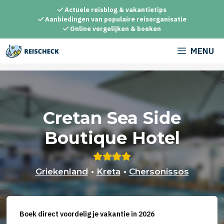
Ga
Actuele reisblog & vakantietips
naar
Aanbiedingen van populaire reisorganisatie
Online vergelijken & boeken
de
inhoud
MENU
Cretan Sea Side
Boutique Hotel
Griekenland
•
Kreta
•
Chersonissos
Boek direct voordelig je vakantie in 2026