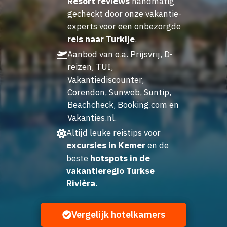
Resort reviews
handmatig
gecheckt door onze vakantie-
experts voor een onbezorgde
reis naar Turkije
.
Aanbod van o.a. Prijsvrij, D-
reizen, TUI,
Vakantiediscounter,
Corendon, Sunweb, Suntip,
Beachcheck, Booking.com en
Vakanties.nl.
Altijd leuke reistips voor
excursies in Kemer
en de
beste
hotspots in de
vakantieregio Turkse
Rivièra
.
Vergelijk hotelkamers