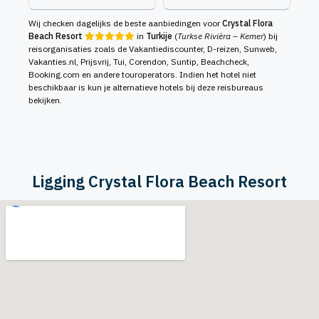
Wij checken dagelijks de beste aanbiedingen voor
Crystal Flora
Beach Resort
in
Turkije
(
Turkse Rivièra – Kemer
) bij
reisorganisaties zoals de Vakantiediscounter, D-reizen, Sunweb,
Vakanties.nl, Prijsvrij, Tui, Corendon, Suntip, Beachcheck,
Booking.com en andere touroperators. Indien het hotel niet
beschikbaar is kun je alternatieve hotels bij deze reisbureaus
bekijken.
Ligging Crystal Flora Beach Resort