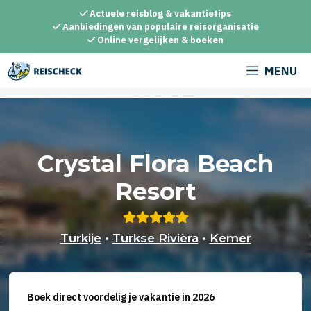
Ga
Actuele reisblog & vakantietips
naar
Aanbiedingen van populaire reisorganisatie
Online vergelijken & boeken
de
inhoud
MENU
Crystal Flora Beach
Resort
Turkije
•
Turkse Rivièra
•
Kemer
Boek direct voordelig je vakantie in 2026