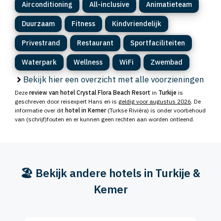
Airconditioning
All-inclusive
Animatieteam
Duurzaam
Fitness
Kindvriendelijk
Privestrand
Restaurant
Sportfaciliteiten
Waterpark
Wellness
WiFi
Zwembad
Bekijk hier een overzicht met alle voorzieningen
Deze
review van hotel Crystal Flora Beach Resort
in
Turkije
is
geschreven door reisexpert Hans en is
geldig voor augustus 2026
. De
informatie over dit
hotel in Kemer
(Turkse Rivièra) is onder voorbehoud
van (schrijf)fouten en er kunnen geen rechten aan worden ontleend.
🏖️ Bekijk andere hotels in Turkije &
Kemer