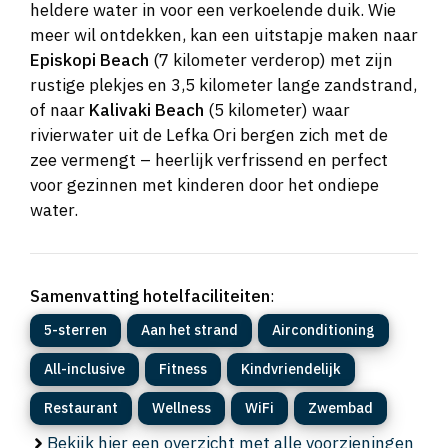
heldere water in voor een verkoelende duik. Wie
meer wil ontdekken, kan een uitstapje maken naar
Episkopi Beach
(7 kilometer verderop) met zijn
rustige plekjes en 3,5 kilometer lange zandstrand,
of naar
Kalivaki Beach
(5 kilometer) waar
rivierwater uit de Lefka Ori bergen zich met de
zee vermengt – heerlijk verfrissend en perfect
voor gezinnen met kinderen door het ondiepe
water.
Samenvatting hotelfaciliteiten
:
5-sterren
Aan het strand
Airconditioning
All-inclusive
Fitness
Kindvriendelijk
Restaurant
Wellness
WiFi
Zwembad
Bekijk hier een overzicht met alle voorzieningen