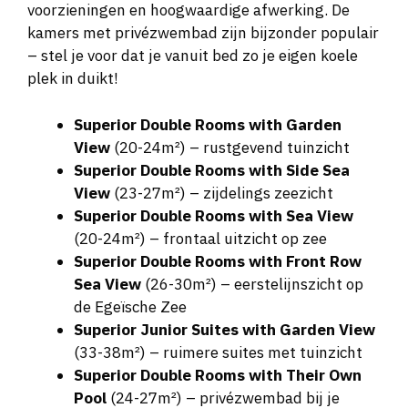
voorzieningen en hoogwaardige afwerking. De
kamers met privézwembad zijn bijzonder populair
– stel je voor dat je vanuit bed zo je eigen koele
plek in duikt!
Superior Double Rooms with Garden
View
(20-24m²) – rustgevend tuinzicht
Superior Double Rooms with Side Sea
View
(23-27m²) – zijdelings zeezicht
Superior Double Rooms with Sea View
(20-24m²) – frontaal uitzicht op zee
Superior Double Rooms with Front Row
Sea View
(26-30m²) – eerstelijnszicht op
de Egeïsche Zee
Superior Junior Suites with Garden View
(33-38m²) – ruimere suites met tuinzicht
Superior Double Rooms with Their Own
Pool
(24-27m²) – privézwembad bij je