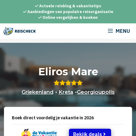
Ga
Actuele reisblog & vakantietips
naar
Aanbiedingen van populaire reisorganisatie
Online vergelijken & boeken
de
inhoud
MENU
Eliros Mare
Griekenland
•
Kreta
•
Georgioupolis
Boek direct voordelig je vakantie in 2026
Bekijk deals