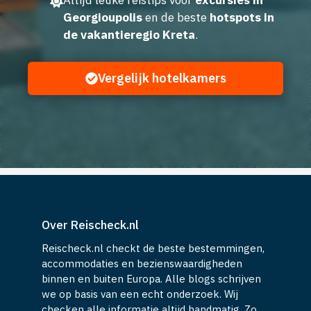
Altijd leuke reistips voor
excursies in
Georgioupolis
en de beste
hotspots in
de vakantieregio Kreta
.
Vergelijk hotelkamers
Over Reischeck.nl
Reischeck.nl checkt de beste bestemmingen,
accommodaties en bezienswaardigheden
binnen en buiten Europa. Alle blogs schrijven
we op basis van een echt onderzoek. Wij
checken alle informatie altijd handmatig. Zo