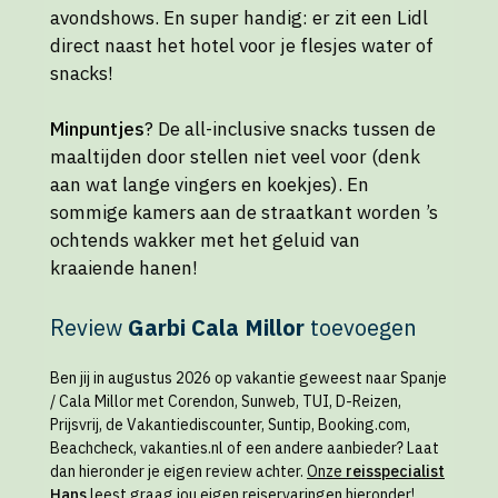
avondshows. En super handig: er zit een Lidl
direct naast het hotel voor je flesjes water of
snacks!
Minpuntjes
? De all-inclusive snacks tussen de
maaltijden door stellen niet veel voor (denk
aan wat lange vingers en koekjes). En
sommige kamers aan de straatkant worden ’s
ochtends wakker met het geluid van
kraaiende hanen!
Review
Garbi Cala Millor
toevoegen
Ben jij in augustus 2026 op vakantie geweest naar Spanje
/ Cala Millor met Corendon, Sunweb, TUI, D-Reizen,
Prijsvrij, de Vakantiediscounter, Suntip, Booking.com,
Beachcheck, vakanties.nl of een andere aanbieder? Laat
dan hieronder je eigen review achter.
Onze
reisspecialist
Hans
leest graag jou eigen reiservaringen hieronder
!