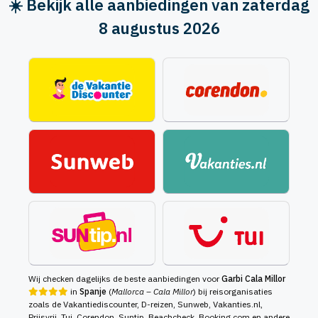
☀️ Bekijk alle aanbiedingen van zaterdag
8 augustus 2026
Wij checken dagelijks de beste aanbiedingen voor
Garbi Cala Millor
in
Spanje
(
Mallorca – Cala Millor
) bij reisorganisaties
zoals de Vakantiediscounter, D-reizen, Sunweb, Vakanties.nl,
Prijsvrij, Tui, Corendon, Suntip, Beachcheck, Booking.com en andere