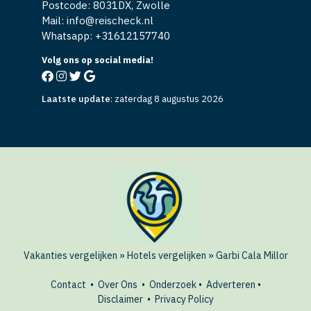
Postcode: 8031DX, Zwolle
Mail: info@reischeck.nl
Whatsapp: +
31612157740
Volg ons op social media!
Laatste update
:
zaterdag 8 augustus 2026
Vakanties vergelijken
»
Hotels vergelijken
»
Garbi Cala Millor
Contact
•
Over Ons
•
Onderzoek
•
Adverteren
•
Disclaimer
•
Privacy Policy