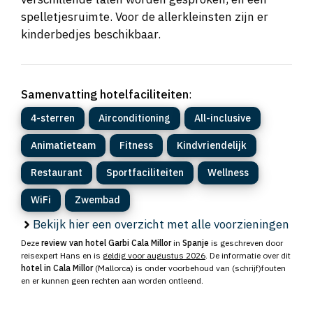
spelletjesruimte. Voor de allerkleinsten zijn er
kinderbedjes beschikbaar.
Samenvatting hotelfaciliteiten
:
4-sterren
Airconditioning
All-inclusive
Animatieteam
Fitness
Kindvriendelijk
Restaurant
Sportfaciliteiten
Wellness
WiFi
Zwembad
Bekijk hier een overzicht met alle voorzieningen
Deze
review van hotel Garbi Cala Millor
in
Spanje
is geschreven door
reisexpert Hans en is
geldig voor augustus 2026
. De informatie over dit
hotel in Cala Millor
(Mallorca) is onder voorbehoud van (schrijf)fouten
en er kunnen geen rechten aan worden ontleend.