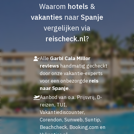
Waarom
hotels
&
vakanties
naar
Spanje
vergelijken via
reischeck.nl
?
Alle
Garbi Cala Millor
reviews
handmatig gecheckt
door onze vakantie-experts
voor een onbezorgde
reis
naar Spanje
.
Aanbod van o.a. Prijsvrij, D-
reizen, TUI,
Vakantiediscounter,
Corendon, Sunweb, Suntip,
Beachcheck, Booking.com en