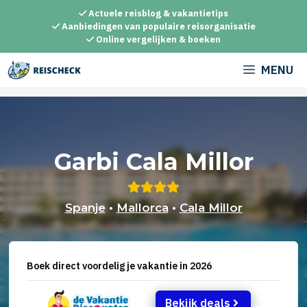
Ga
Actuele reisblog & vakantietips
naar
Aanbiedingen van populaire reisorganisatie
Online vergelijken & boeken
de
inhoud
MENU
Garbi Cala Millor
Spanje
•
Mallorca
•
Cala Millor
Boek direct voordelig je vakantie in 2026
Bekijk deals