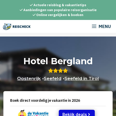
Ga
Actuele reisblog & vakantietips
naar
Aanbiedingen van populaire reisorganisatie
Online vergelijken & boeken
de
inhoud
MENU
Hotel Bergland
Oostenrijk
•
Seefeld
•
Seefeld in Tirol
Boek direct voordelig je vakantie in 2026
Bekijk deals