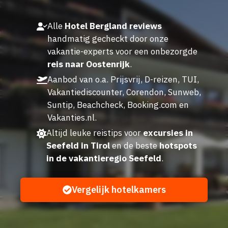
Alle
Hotel Bergland reviews
handmatig gecheckt door onze
vakantie-experts voor een onbezorgde
reis naar Oostenrijk
.
Aanbod van o.a. Prijsvrij, D-reizen, TUI,
Vakantiediscounter, Corendon, Sunweb,
Suntip, Beachcheck, Booking.com en
Vakanties.nl.
Altijd leuke reistips voor
excursies in
Seefeld in Tirol
en de beste
hotspots
in de vakantieregio Seefeld
.
Vergelijk hotelkamers