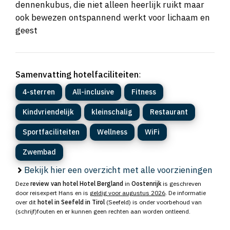
dennenkubus, die niet alleen heerlijk ruikt maar
ook bewezen ontspannend werkt voor lichaam en
geest
Samenvatting hotelfaciliteiten
:
4-sterren
All-inclusive
Fitness
Kindvriendelijk
kleinschalig
Restaurant
Sportfaciliteiten
Wellness
WiFi
Zwembad
Bekijk hier een overzicht met alle voorzieningen
Deze
review van hotel Hotel Bergland
in
Oostenrijk
is geschreven
door reisexpert Hans en is
geldig voor augustus 2026
. De informatie
over dit
hotel in Seefeld in Tirol
(Seefeld) is onder voorbehoud van
(schrijf)fouten en er kunnen geen rechten aan worden ontleend.