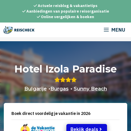
Ga
Actuele reisblog & vakantietips
naar
Aanbiedingen van populaire reisorganisatie
Online vergelijken & boeken
de
inhoud
MENU
Hotel Izola Paradise
Bulgarije
•
Burgas
•
Sunny Beach
Boek direct voordelig je vakantie in 2026
Bekijk deals