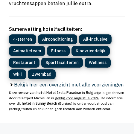
vruchtensappen betalen jullie extra.
Samenvatting hotelfaciliteiten
:
4-sterren
Airconditioning
All-inclusive
Animatieteam
Fitness
Kindvriendelijk
Restaurant
Sportfaciliteiten
Wellness
WiFi
Zwembad
Bekijk hier een overzicht met alle voorzieningen
Deze
review van hotel Hotel Izola Paradise
in
Bulgarije
is geschreven
door reisexpert Michiel en is
geldig voor augustus 2026
. De informatie
over dit
hotel in Sunny Beach
(Burgas) is onder voorbehoud van
(schrijf)fouten en er kunnen geen rechten aan worden ontleend.