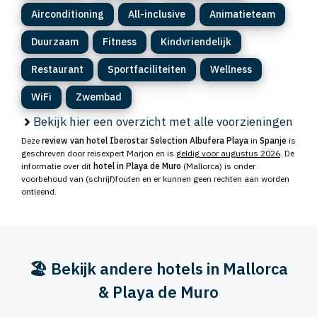
Airconditioning
All-inclusive
Animatieteam
Duurzaam
Fitness
Kindvriendelijk
Restaurant
Sportfaciliteiten
Wellness
WiFi
Zwembad
Bekijk hier een overzicht met alle voorzieningen
Deze
review van hotel Iberostar Selection Albufera Playa
in
Spanje
is
geschreven door reisexpert Marjon en is
geldig voor augustus 2026
. De
informatie over dit
hotel in Playa de Muro
(Mallorca) is onder
voorbehoud van (schrijf)fouten en er kunnen geen rechten aan worden
ontleend.
🏖️ Bekijk andere hotels in Mallorca
& Playa de Muro