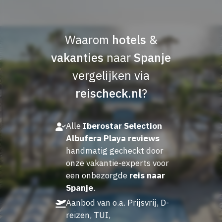
Waarom
hotels
&
vakanties
naar
Spanje
vergelijken via
reischeck.nl
?
Alle
Iberostar Selection
Albufera Playa reviews
handmatig gecheckt door
onze vakantie-experts voor
een onbezorgde
reis naar
Spanje
.
Aanbod van o.a. Prijsvrij, D-
reizen, TUI,