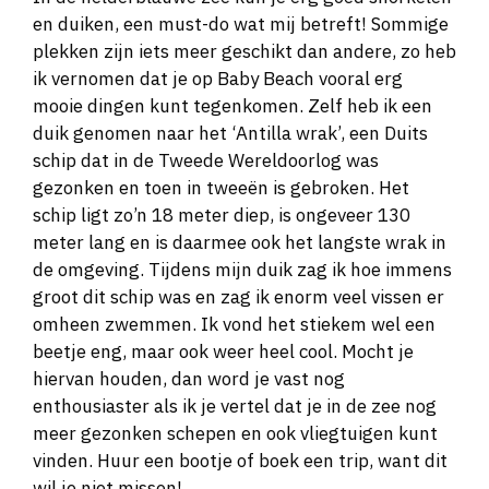
en duiken, een must-do wat mij betreft! Sommige
plekken zijn iets meer geschikt dan andere, zo heb
ik vernomen dat je op Baby Beach vooral erg
mooie dingen kunt tegenkomen. Zelf heb ik een
duik genomen naar het ‘Antilla wrak’, een Duits
schip dat in de Tweede Wereldoorlog was
gezonken en toen in tweeën is gebroken. Het
schip ligt zo’n 18 meter diep, is ongeveer 130
meter lang en is daarmee ook het langste wrak in
de omgeving. Tijdens mijn duik zag ik hoe immens
groot dit schip was en zag ik enorm veel vissen er
omheen zwemmen. Ik vond het stiekem wel een
beetje eng, maar ook weer heel cool. Mocht je
hiervan houden, dan word je vast nog
enthousiaster als ik je vertel dat je in de zee nog
meer gezonken schepen en ook vliegtuigen kunt
vinden. Huur een bootje of boek een trip, want dit
wil je niet missen!