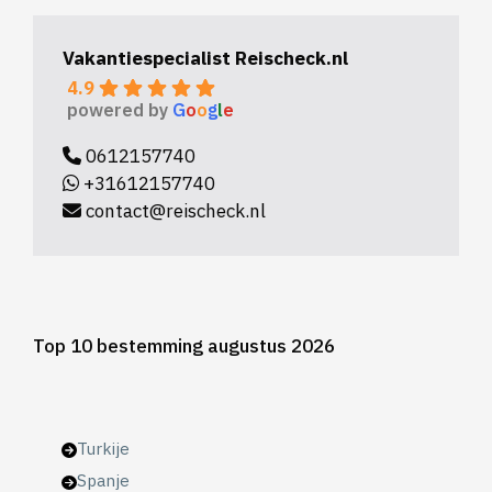
Vakantiespecialist Reischeck.nl
4.9
powered by
G
o
o
g
l
e
0612157740
+31612157740
contact@reischeck.nl
Top 10 bestemming augustus 2026
Turkije
Spanje