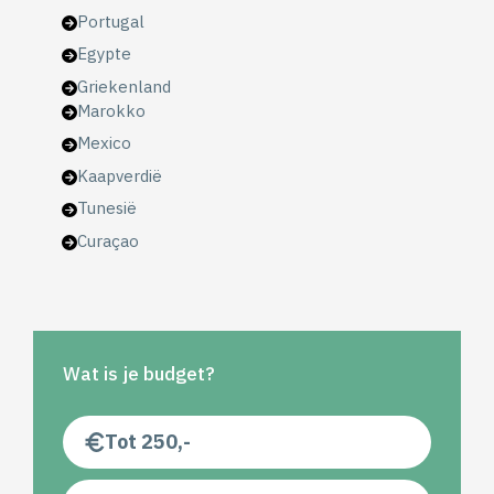
Portugal
Egypte
Griekenland
Marokko
Mexico
Kaapverdië
Tunesië
Curaçao
Wat is je budget?
Tot 250,-