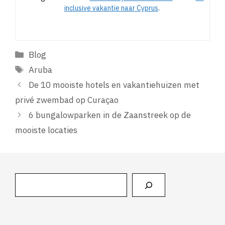
inclusive vakantie naar Cyprus
.
Categorieën
Blog
Tags
Aruba
De 10 mooiste hotels en vakantiehuizen met
privé zwembad op Curaçao
6 bungalowparken in de Zaanstreek op de
mooiste locaties
Zoeken