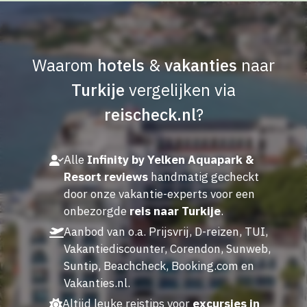
Waarom
hotels
&
vakanties
naar
Turkije
vergelijken via
reischeck.nl
?
Alle
Infinity by Yelken Aquapark &
Resort reviews
handmatig gecheckt
door onze vakantie-experts voor een
onbezorgde
reis naar Turkije
.
Aanbod van o.a. Prijsvrij, D-reizen, TUI,
Vakantiediscounter, Corendon, Sunweb,
Suntip, Beachcheck, Booking.com en
Vakanties.nl.
Altijd leuke reistips voor
excursies in