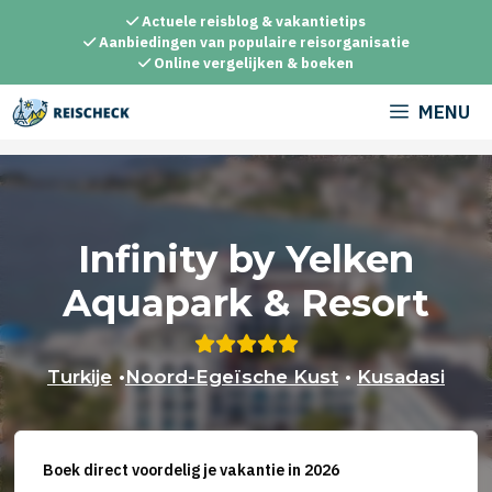
Ga
Actuele reisblog & vakantietips
naar
Aanbiedingen van populaire reisorganisatie
Online vergelijken & boeken
de
inhoud
MENU
Infinity by Yelken
Aquapark & Resort
Turkije
•
Noord-Egeïsche Kust
•
Kusadasi
Boek direct voordelig je vakantie in 2026