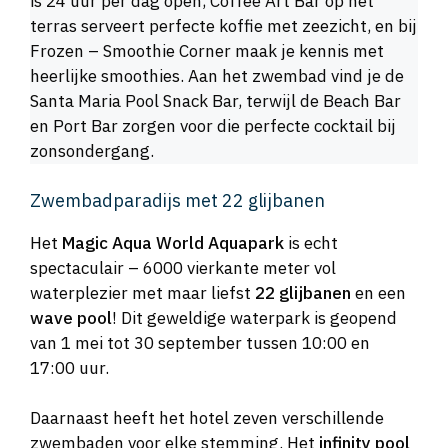
is 24 uur per dag open, Coffee Art Bar op het
terras serveert perfecte koffie met zeezicht, en bij
Frozen – Smoothie Corner maak je kennis met
heerlijke smoothies. Aan het zwembad vind je de
Santa Maria Pool Snack Bar, terwijl de Beach Bar
en Port Bar zorgen voor die perfecte cocktail bij
zonsondergang.
Zwembadparadijs met 22 glijbanen
Het
Magic Aqua World Aquapark
is echt
spectaculair – 6000 vierkante meter vol
waterplezier met maar liefst
22 glijbanen
en een
wave pool
! Dit geweldige waterpark is geopend
van 1 mei tot 30 september tussen 10:00 en
17:00 uur.
Daarnaast heeft het hotel zeven verschillende
zwembaden voor elke stemming. Het
infinity pool