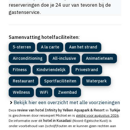
reserveringen doe je 24 uur van tevoren bij de
gastenservice.
Samenvatting hotelfaciliteiten
:
5-sterren
A la carte
Aan het strand
Airconditioning
All-inclusive
Animatieteam
Fitness
Kindvriendelijk
Privestrand
Restaurant
Sportfaciliteiten
Waterpark
Wellness
WiFi
Zwembad
Bekijk hier een overzicht met alle voorzieningen
Deze
review van hotel Infinity by Yelken Aquapark & Resort
in
Turkije
is geschreven door reisexpert Michiel en is
geldig voor augustus 2026
.
De informatie over dit
hotel in Kusadasi
(Noord-Egeïsche Kust) is
onder voorbehoud van (schrijf)fouten en er kunnen geen rechten aan