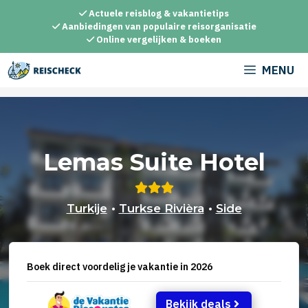
Ga
Actuele reisblog & vakantietips
naar
Aanbiedingen van populaire reisorganisatie
Online vergelijken & boeken
de
inhoud
MENU
Lemas Suite Hotel
Turkije
•
Turkse Rivièra
•
Side
Boek direct voordelig je vakantie in 2026
Bekijk deals