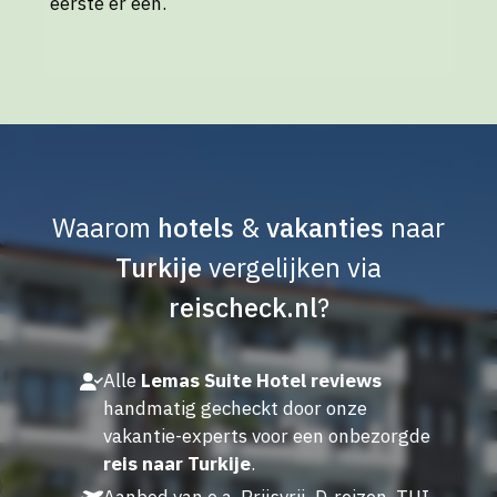
eerste er een.
Waarom
hotels
&
vakanties
naar
Turkije
vergelijken via
reischeck.nl
?
Alle
Lemas Suite Hotel reviews
handmatig gecheckt door onze
vakantie-experts voor een onbezorgde
reis naar Turkije
.
Aanbod van o.a. Prijsvrij, D-reizen, TUI,