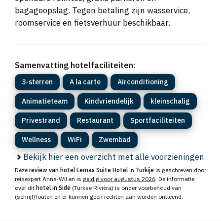
bagageopslag. Tegen betaling zijn wasservice,
roomservice en fietsverhuur beschikbaar.
Samenvatting hotelfaciliteiten
:
3-sterren
A la carte
Airconditioning
Animatieteam
Kindvriendelijk
kleinschalig
Privestrand
Restaurant
Sportfaciliteiten
Wellness
WiFi
Zwembad
Bekijk hier een overzicht met alle voorzieningen
Deze
review van hotel Lemas Suite Hotel
in
Turkije
is geschreven door
reisexpert Anne-Wil en is
geldig voor augustus 2026
. De informatie
over dit
hotel in Side
(Turkse Rivièra) is onder voorbehoud van
(schrijf)fouten en er kunnen geen rechten aan worden ontleend.