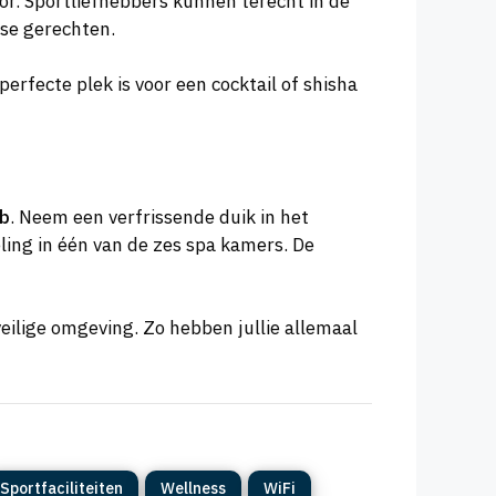
or. Sportliefhebbers kunnen terecht in de
tse gerechten.
perfecte plek is voor een cocktail of shisha
ub
. Neem een verfrissende duik in het
ing in één van de zes spa kamers. De
veilige omgeving. Zo hebben jullie allemaal
Sportfaciliteiten
Wellness
WiFi