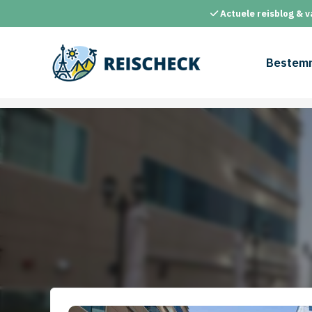
Ga
Actuele reisblog & v
naar
de
inhoud
Bestem