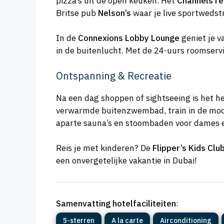
pizza’s uit de open keuken. Het
Channels re
Britse pub
Nelson’s
waar je live sportwedstr
In de
Connexions Lobby Lounge
geniet je va
in de buitenlucht. Met de 24-uurs roomservic
Ontspanning & Recreatie
Na een dag shoppen of sightseeing is het he
verwarmde buitenzwembad, train in de mode
aparte sauna’s en stoombaden voor dames 
Reis je met kinderen? De
Flipper’s Kids Clu
een onvergetelijke vakantie in Dubai!
Samenvatting hotelfaciliteiten
:
5-sterren
A la carte
Airconditioning