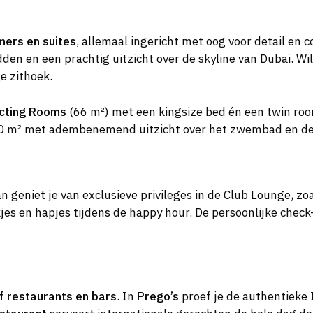
mers en suites
, allemaal ingericht met oog voor detail en 
den en een prachtig uitzicht over de skyline van Dubai. Wi
e zithoek.
cting Rooms
(66 m²) met een kingsize bed én een twin ro
0 m² met adembenemend uitzicht over het zwembad en de 
an geniet je van exclusieve privileges in de Club Lounge, 
kjes en hapjes tijdens de happy hour. De persoonlijke chec
jf restaurants en bars
. In
Prego’s
proef je de authentieke 