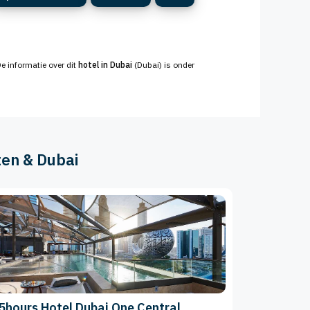
De informatie over dit
hotel in Dubai
(Dubai) is onder
ten & Dubai
5hours Hotel Dubai One Central