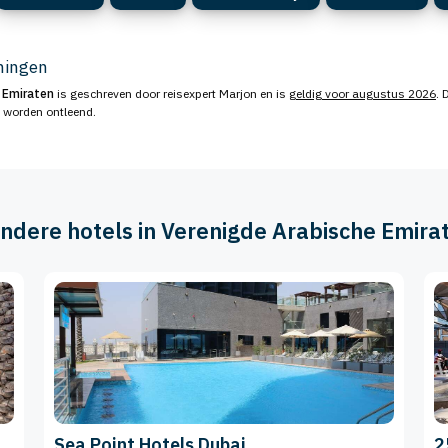
eningen
 Emiraten
is geschreven door reisexpert Marjon en is
geldig voor augustus 2026
. 
n worden ontleend.
 andere hotels in Verenigde Arabische Emira
Sea Point Hotels Dubai
2