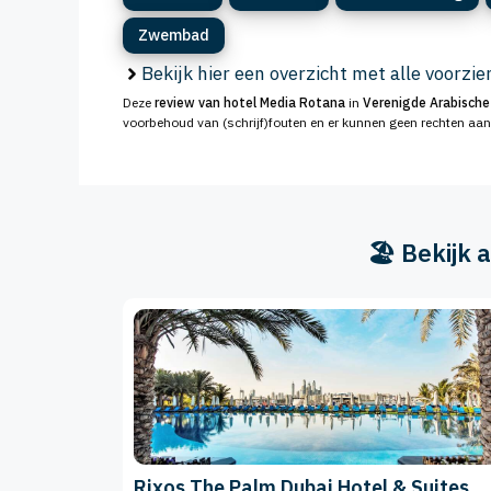
Zwembad
Bekijk hier een overzicht met alle voorzi
Deze
review van hotel Media Rotana
in
Verenigde Arabische
voorbehoud van (schrijf)fouten en er kunnen geen rechten aa
🏖️ Bekijk
Rixos The Palm Dubai Hotel & Suites