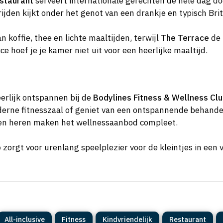
staurant
serveert internationale gerechten de hele dag do
ijden kijkt onder het genot van een drankje en typisch Bri
n koffie, thee en lichte maaltijden, terwijl
The Terrace
de 
e hoef je je kamer niet uit voor een heerlijke maaltijd.
erlijk ontspannen bij de
Bodylines Fitness & Wellness Cl
rne fitnesszaal of geniet van een ontspannende behandel
en heren maken het wellnessaanbod compleet.
b
zorgt voor urenlang speelplezier voor de kleintjes in een 
All-inclusive
Fitness
Kindvriendelijk
Restaurant