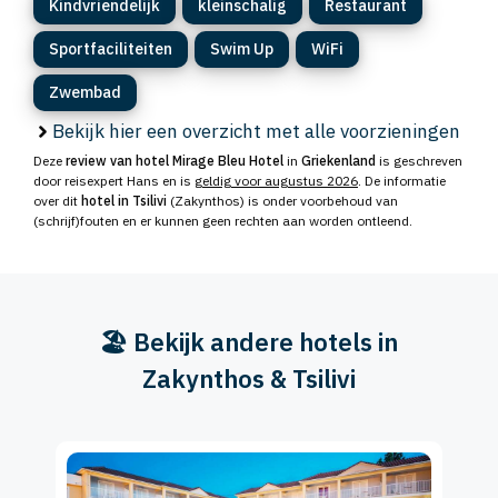
Kindvriendelijk
kleinschalig
Restaurant
Sportfaciliteiten
Swim Up
WiFi
Zwembad
Bekijk hier een overzicht met alle voorzieningen
Deze
review van hotel Mirage Bleu Hotel
in
Griekenland
is geschreven
door reisexpert Hans en is
geldig voor augustus 2026
. De informatie
over dit
hotel in Tsilivi
(Zakynthos) is onder voorbehoud van
(schrijf)fouten en er kunnen geen rechten aan worden ontleend.
🏖️ Bekijk andere hotels in
Zakynthos & Tsilivi