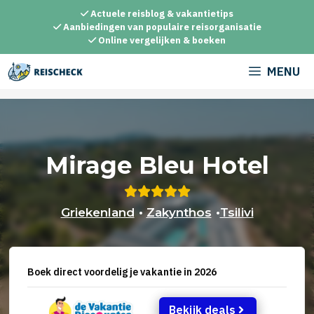
Ga
Actuele reisblog & vakantietips
naar
Aanbiedingen van populaire reisorganisatie
Online vergelijken & boeken
de
inhoud
MENU
Mirage Bleu Hotel
Griekenland
•
Zakynthos
•
Tsilivi
Boek direct voordelig je vakantie in 2026
Bekijk deals