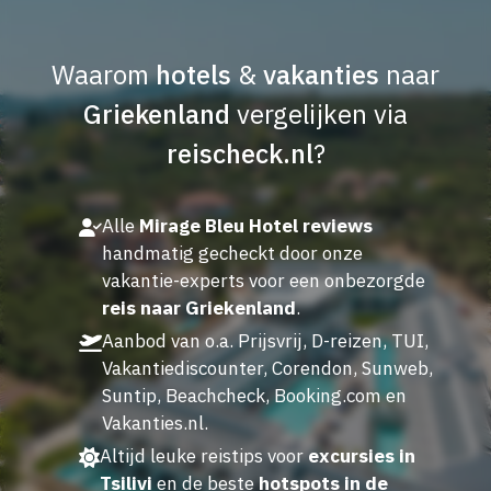
Waarom
hotels
&
vakanties
naar
Griekenland
vergelijken via
reischeck.nl
?
Alle
Mirage Bleu Hotel reviews
handmatig gecheckt door onze
vakantie-experts voor een onbezorgde
reis naar Griekenland
.
Aanbod van o.a. Prijsvrij, D-reizen, TUI,
Vakantiediscounter, Corendon, Sunweb,
Suntip, Beachcheck, Booking.com en
Vakanties.nl.
Altijd leuke reistips voor
excursies in
Tsilivi
en de beste
hotspots in de