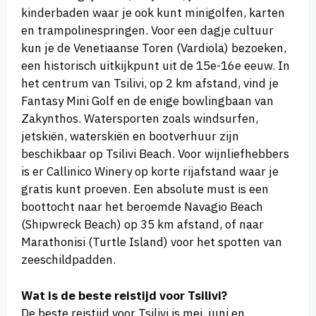
kinderbaden waar je ook kunt minigolfen, karten
en trampolinespringen. Voor een dagje cultuur
kun je de Venetiaanse Toren (Vardiola) bezoeken,
een historisch uitkijkpunt uit de 15e-16e eeuw. In
het centrum van Tsilivi, op 2 km afstand, vind je
Fantasy Mini Golf en de enige bowlingbaan van
Zakynthos. Watersporten zoals windsurfen,
jetskiën, waterskiën en bootverhuur zijn
beschikbaar op Tsilivi Beach. Voor wijnliefhebbers
is er Callinico Winery op korte rijafstand waar je
gratis kunt proeven. Een absolute must is een
boottocht naar het beroemde Navagio Beach
(Shipwreck Beach) op 35 km afstand, of naar
Marathonisi (Turtle Island) voor het spotten van
zeeschildpadden.
Wat is de beste reistijd voor Tsilivi?
De beste reistijd voor Tsilivi is mei, juni en