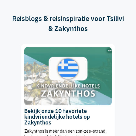
Reisblogs
&
reisinspiratie
voor Tsilivi
& Zakynthos
Bekijk onze 10 favoriete
kindvriendelijke hotels op
Zakynthos
Zakynthos is meer dan een zon-zee-strand