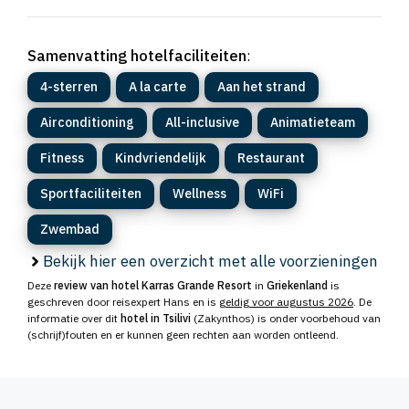
Samenvatting hotelfaciliteiten
:
4-sterren
A la carte
Aan het strand
Airconditioning
All-inclusive
Animatieteam
Fitness
Kindvriendelijk
Restaurant
Sportfaciliteiten
Wellness
WiFi
Zwembad
Bekijk hier een overzicht met alle voorzieningen
Deze
review van hotel Karras Grande Resort
in
Griekenland
is
geschreven door reisexpert Hans en is
geldig voor augustus 2026
. De
informatie over dit
hotel in Tsilivi
(Zakynthos) is onder voorbehoud van
(schrijf)fouten en er kunnen geen rechten aan worden ontleend.