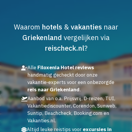
Waarom
hotels
&
vakanties
naar
Griekenland
vergelijken via
reischeck.nl
?
Alle
Filoxenia Hotel reviews
handmatig gecheckt door onze
vakantie-experts voor een onbezorgde
reis naar Griekenland
.
Aanbod van o.a. Prijsvrij, D-reizen, TUI,
Vakantiediscounter, Corendon, Sunweb,
Suntip, Beachcheck, Booking.com en
Vakanties.nl.
Altijd leuke reistips voor
excursies in