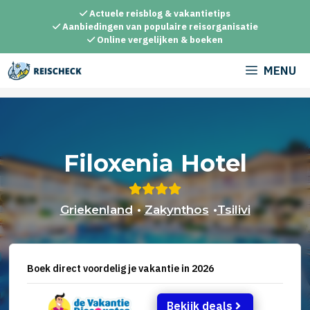
Ga
Actuele reisblog & vakantietips
naar
Aanbiedingen van populaire reisorganisatie
Online vergelijken & boeken
de
inhoud
MENU
Filoxenia Hotel
Griekenland
•
Zakynthos
•
Tsilivi
Boek direct voordelig je vakantie in 2026
Bekijk deals