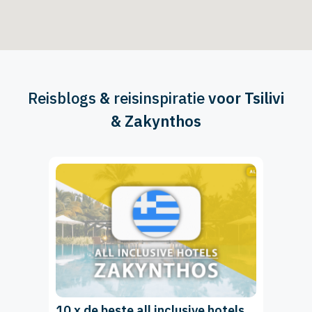
Reisblogs
&
reisinspiratie
voor Tsilivi
& Zakynthos
10 x de beste all inclusive hotels