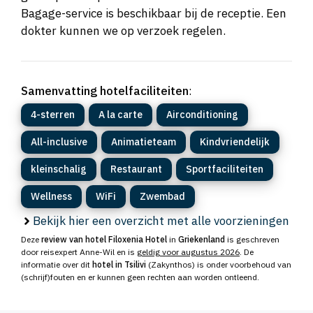
Bagage-service is beschikbaar bij de receptie. Een
dokter kunnen we op verzoek regelen.
Samenvatting hotelfaciliteiten
:
4-sterren
A la carte
Airconditioning
All-inclusive
Animatieteam
Kindvriendelijk
kleinschalig
Restaurant
Sportfaciliteiten
Wellness
WiFi
Zwembad
Bekijk hier een overzicht met alle voorzieningen
Deze
review van hotel Filoxenia Hotel
in
Griekenland
is geschreven
door reisexpert Anne-Wil en is
geldig voor augustus 2026
. De
informatie over dit
hotel in Tsilivi
(Zakynthos) is onder voorbehoud van
(schrijf)fouten en er kunnen geen rechten aan worden ontleend.