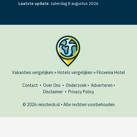
Laatste update
:
zaterdag 8 augustus 2026
Vakanties vergelijken
»
Hotels vergelijken
»
Filoxenia Hotel
Contact
•
Over Ons
•
Onderzoek
•
Adverteren
•
Disclaimer
•
Privacy Policy
© 2026 reischeck.nl • Alle rechten voorbehouden
🏖️ Dit hotel boeken?
BEKIJK
AANBIEDINGEN