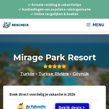
Ga
Actuele reisblog & vakantietips
naar
Aanbiedingen van populaire reisorganisatie
Online vergelijken & boeken
de
inhoud
MENU
Mirage Park Resort
Turkije
•
Turkse Rivièra
•
Göynük
Boek direct voordelig je vakantie in 2026
Bekijk deals