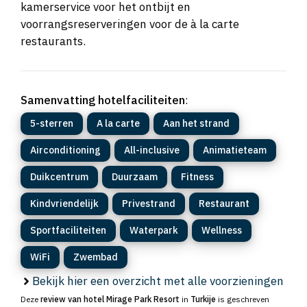
kamerservice voor het ontbijt en
voorrangsreserveringen voor de à la carte
restaurants.
Samenvatting hotelfaciliteiten
:
5-sterren
A la carte
Aan het strand
Airconditioning
All-inclusive
Animatieteam
Duikcentrum
Duurzaam
Fitness
Kindvriendelijk
Privestrand
Restaurant
Sportfaciliteiten
Waterpark
Wellness
WiFi
Zwembad
Bekijk hier een overzicht met alle voorzieningen
Deze
review van hotel Mirage Park Resort
in
Turkije
is geschreven