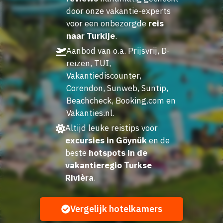
door onze vakantie-experts
voor een onbezorgde
reis
naar Turkije
.
Aanbod van o.a. Prijsvrij, D-
reizen, TUI,
Vakantiediscounter,
Corendon, Sunweb, Suntip,
Beachcheck, Booking.com en
Vakanties.nl.
Altijd leuke reistips voor
excursies in Göynük
en de
beste
hotspots in de
vakantieregio Turkse
Rivièra
.
Vergelijk hotelkamers