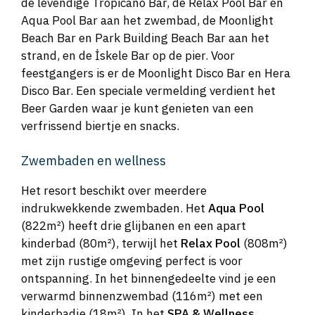
de levendige Tropicano Bar, de Relax Pool Bar en
Aqua Pool Bar aan het zwembad, de Moonlight
Beach Bar en Park Building Beach Bar aan het
strand, en de İskele Bar op de pier. Voor
feestgangers is er de Moonlight Disco Bar en Hera
Disco Bar. Een speciale vermelding verdient het
Beer Garden waar je kunt genieten van een
verfrissend biertje en snacks.
Zwembaden en wellness
Het resort beschikt over meerdere
indrukwekkende zwembaden. Het
Aqua Pool
(822m²) heeft drie glijbanen en een apart
kinderbad (80m²), terwijl het
Relax Pool
(808m²)
met zijn rustige omgeving perfect is voor
ontspanning. In het binnengedeelte vind je een
verwarmd binnenzwembad (116m²) met een
kinderbadje (18m²). In het
SPA & Wellness