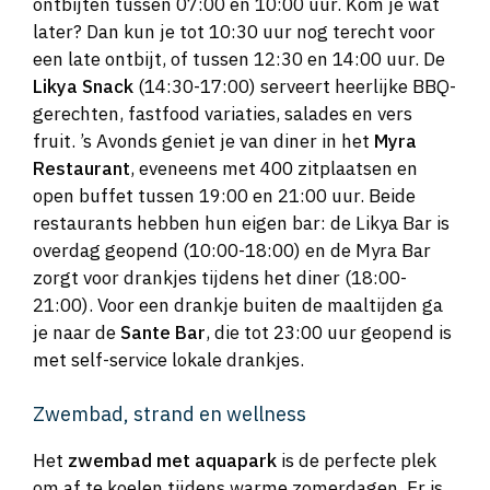
ontbijten tussen 07:00 en 10:00 uur. Kom je wat
later? Dan kun je tot 10:30 uur nog terecht voor
een late ontbijt, of tussen 12:30 en 14:00 uur. De
Likya Snack
(14:30-17:00) serveert heerlijke BBQ-
gerechten, fastfood variaties, salades en vers
fruit. ’s Avonds geniet je van diner in het
Myra
Restaurant
, eveneens met 400 zitplaatsen en
open buffet tussen 19:00 en 21:00 uur. Beide
restaurants hebben hun eigen bar: de Likya Bar is
overdag geopend (10:00-18:00) en de Myra Bar
zorgt voor drankjes tijdens het diner (18:00-
21:00). Voor een drankje buiten de maaltijden ga
je naar de
Sante Bar
, die tot 23:00 uur geopend is
met self-service lokale drankjes.
Zwembad, strand en wellness
Het
zwembad met aquapark
is de perfecte plek
om af te koelen tijdens warme zomerdagen. Er is