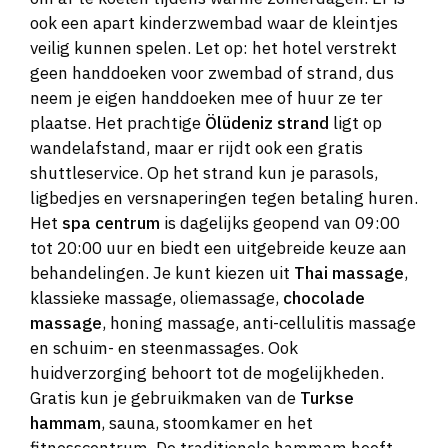
ook een apart kinderzwembad waar de kleintjes
veilig kunnen spelen. Let op: het hotel verstrekt
geen handdoeken voor zwembad of strand, dus
neem je eigen handdoeken mee of huur ze ter
plaatse. Het prachtige
Ölüdeniz strand
ligt op
wandelafstand, maar er rijdt ook een gratis
shuttleservice. Op het strand kun je parasols,
ligbedjes en versnaperingen tegen betaling huren.
Het
spa centrum
is dagelijks geopend van 09:00
tot 20:00 uur en biedt een uitgebreide keuze aan
behandelingen. Je kunt kiezen uit
Thai massage
,
klassieke massage, oliemassage,
chocolade
massage
, honing massage, anti-cellulitis massage
en schuim- en steenmassages. Ook
huidverzorging behoort tot de mogelijkheden.
Gratis kun je gebruikmaken van de
Turkse
hammam
, sauna, stoomkamer en het
fitnesscentrum. De traditionele hammam heeft