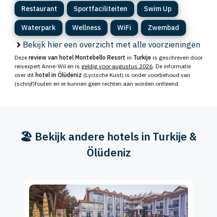
Restaurant
Sportfaciliteiten
Swim Up
Waterpark
Wellness
WiFi
Zwembad
Bekijk hier een overzicht met alle voorzieningen
Deze
review van hotel Montebello Resort
in
Turkije
is geschreven door
reisexpert Anne-Wil en is
geldig voor augustus 2026
. De informatie
over dit
hotel in Ölüdeniz
(Lycische Kust) is onder voorbehoud van
(schrijf)fouten en er kunnen geen rechten aan worden ontleend.
🏖️ Bekijk andere hotels in Turkije &
Ölüdeniz