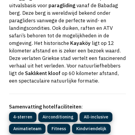
uitvalsbasis voor
paragliding
vanaf de Babadag
berg. Deze berg is wereldwijd bekend onder
paragliders vanwege de perfecte wind- en
landingscondities. Ook duiken, raften en ATV
safari’s behoren tot de mogelijkheden in de
omgeving. Het historische
Kayaköy
ligt op 12
kilometer afstand en is zeker een bezoek waard.
Deze verlaten Griekse stad vertelt een fascinerend
verhaal uit het verleden. Voor natuurliefhebbers
ligt de
Saklıkent kloof
op 60 kilometer afstand,
een spectaculaire natuurlijke formatie.
Samenvatting hotelfaciliteiten
:
4-sterren
Airconditioning
All-inclusive
Animatieteam
Fitness
Kindvriendelijk