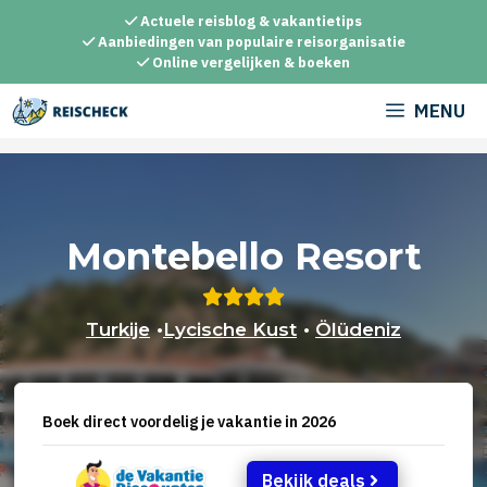
Ga
Actuele reisblog & vakantietips
naar
Aanbiedingen van populaire reisorganisatie
Online vergelijken & boeken
de
inhoud
MENU
Montebello Resort
Turkije
•
Lycische Kust
•
Ölüdeniz
Boek direct voordelig je vakantie in 2026
Bekijk deals