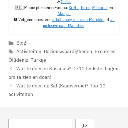
&
Cuba.
🇪🇺 Mooie plekken in Europa:
Kreta
,
Istrië
,
Menorca
en
Alanya.
🏨 Volgende reis: een
adults only reis naar Marokko
of
all
inclusive naar Mauritius
.
Categorieën
Blog
Tags
Activiteiten
,
Bezienswaardigheden
,
Excursies
,
Ölüdeniz
,
Turkije
Wat te doen in Kusadasi? De 12 leukste dingen
om te zien en doen!
Wat te doen op Sal (Kaapverdië)? Top-10
activiteiten
Zoeken