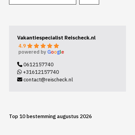
Vakantiespecialist Reischeck.nl
4.9
powered by
G
o
o
g
l
e
0612157740
+31612157740
contact@reischeck.nl
Top 10 bestemming augustus 2026