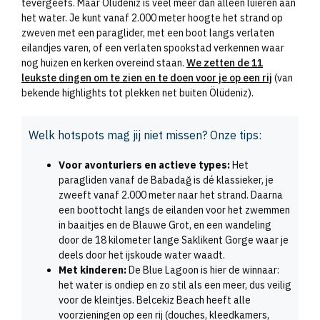
tevergeefs. Maar Ölüdeniz is veel meer dan alleen luieren aan
het water. Je kunt vanaf 2.000 meter hoogte het strand op
zweven met een paraglider, met een boot langs verlaten
eilandjes varen, of een verlaten spookstad verkennen waar
nog huizen en kerken overeind staan.
We zetten de 11
leukste dingen om te zien en te doen voor je op een rij
(van
bekende highlights tot plekken net buiten Ölüdeniz).
Welk hotspots mag jij niet missen? Onze tips:
Voor avonturiers en actieve types:
Het
paragliden vanaf de Babadağ is dé klassieker, je
zweeft vanaf 2.000 meter naar het strand. Daarna
een boottocht langs de eilanden voor het zwemmen
in baaitjes en de Blauwe Grot, en een wandeling
door de 18 kilometer lange Saklikent Gorge waar je
deels door het ijskoude water waadt.
Met kinderen:
De Blue Lagoon is hier de winnaar:
het water is ondiep en zo stil als een meer, dus veilig
voor de kleintjes. Belcekiz Beach heeft alle
voorzieningen op een rij (douches, kleedkamers,