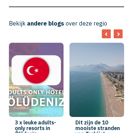
Bekijk
andere blogs
over deze regio
3 x leuke adults-
Dit zijn de 10
only resorts in
mooiste stranden