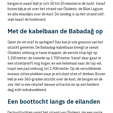
bergen in waait blijf je zo’n 30 tot 45 minuten in de lucht. Vanaf
boven kijk je uit over het strand van Ölüdeniz, de Blue Lagoon
en alle eilandjes voor de kust. De landing is op het strand zelf,
vlak naast de boulevard.
Met de kabelbaan de Babadağ op
Geen zin om eraf te springen? Dan kun je ook gewoon van het
uitzicht genieten. De Babadağ-kabelbaan brengt je vanuit
Ölüdeniz omhoog in twee etappes: de eerste stop ligt op
1.200 meter, de tweede op 1.700 meter. Vanaf daar gaat er
een stoeltjeslift nog hoger, en wie helemaal naar de top wil,
loopt een pad omhoog tot 1.900 meter. Op de verschillende
niveaus zitten plekken waar je iets kunt eten of drinken. Boven
heb je een 360-graden uitzicht over de kust, de bergen en de
zee. Het is een relatief nieuwe attractie en op een heldere
dag echt indrukwekkend.
Een boottocht langs de eilanden
De boottochten vanaf het strand van Ölüdeniz zijn een vaste