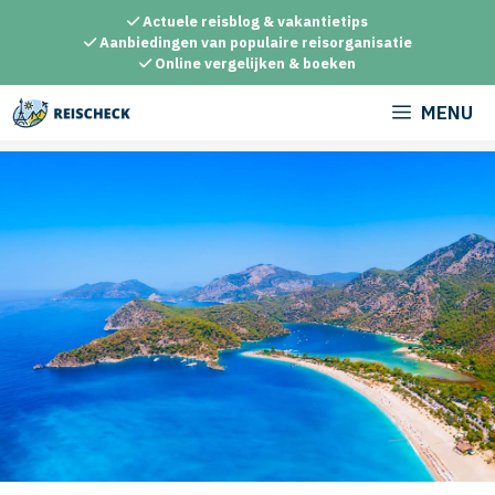
Ga
Actuele reisblog & vakantietips
naar
Aanbiedingen van populaire reisorganisatie
Online vergelijken & boeken
de
inhoud
MENU