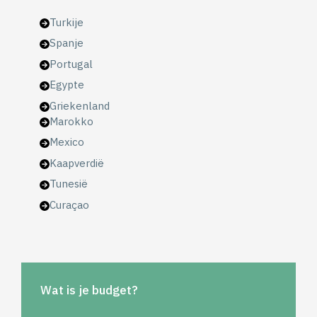
Turkije
Spanje
Portugal
Egypte
Griekenland
Marokko
Mexico
Kaapverdië
Tunesië
Curaçao
Wat is je budget?