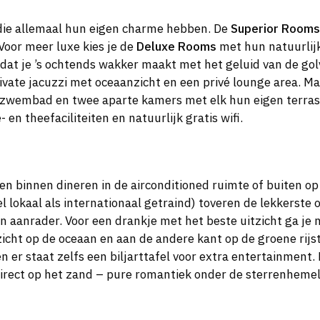
 die allemaal hun eigen charme hebben. De
Superior Rooms
Voor meer luxe kies je de
Deluxe Rooms
met hun natuurlijk
at je ’s ochtends wakker maakt met het geluid van de golv
ivate jacuzzi met oceaanzicht en een privé lounge area. M
 zwembad en twee aparte kamers met elk hun eigen terras!
- en theefaciliteiten en natuurlijk gratis wifi.
en binnen dineren in de airconditioned ruimte of buiten op
el lokaal als internationaal getraind) toveren de lekkerste
en aanrader. Voor een drankje met het beste uitzicht ga je
j zicht op de oceaan en aan de andere kant op de groene ri
en er staat zelfs een biljarttafel voor extra entertainment.
irect op het zand – pure romantiek onder de sterrenhemel