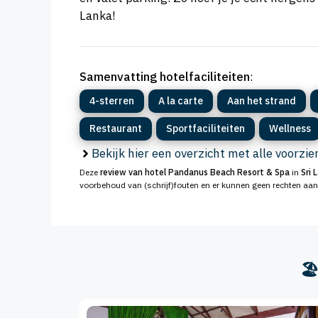
Lanka!
Samenvatting hotelfaciliteiten
:
4-sterren
A la carte
Aan het strand
Restaurant
Sportfaciliteiten
Wellness
Bekijk hier een overzicht met alle voorzi
Deze
review van hotel Pandanus Beach Resort & Spa
in
Sri 
voorbehoud van (schrijf)fouten en er kunnen geen rechten aa
🏖