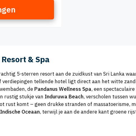
ngen
Resort & Spa
rachtig 5-sterren resort aan de zuidkust van Sri Lanka waar
f verdiepingen tellende hotel ligt direct aan het witte z
e zwembaden, de
Pandanus Wellness Spa
, een spectaculaire
en rustig stukje van
Induruwa Beach
, verscholen tussen w
t tot rust komt – geen drukke stranden of massatoerisme, ma
Indische Oceaan
, terwijl je aan de andere kant groene rijs