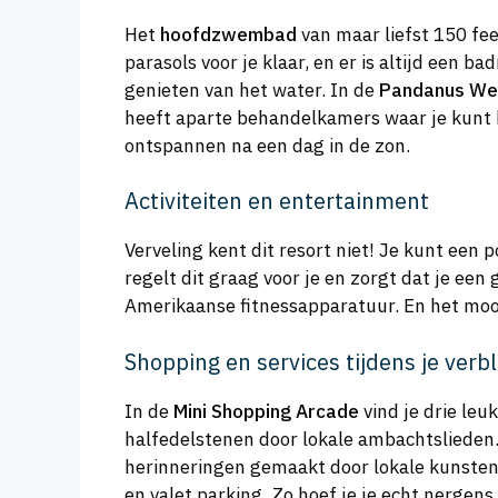
Het
hoofdzwembad
van maar liefst 150 feet
parasols voor je klaar, en er is altijd een 
genieten van het water. In de
Pandanus We
heeft aparte behandelkamers waar je kunt k
ontspannen na een dag in de zon.
Activiteiten en entertainment
Verveling kent dit resort niet! Je kunt een 
regelt dit graag voor je en zorgt dat je een
Amerikaanse fitnessapparatuur. En het moois
Shopping en services tijdens je verbli
In de
Mini Shopping Arcade
vind je drie leuk
halfedelstenen door lokale ambachtslieden
herinneringen gemaakt door lokale kunstenaa
en valet parking. Zo hoef je je echt nergens