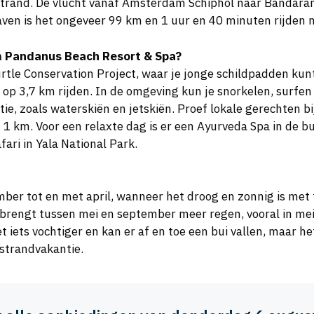
strand. De vlucht vanaf Amsterdam Schiphol naar Bandaran
ven is het ongeveer 99 km en 1 uur en 40 minuten rijden n
m Pandanus Beach Resort & Spa?
rtle Conservation Project, waar je jonge schildpadden kun
op 3,7 km rijden. In de omgeving kun je snorkelen, surfe
tie, zoals waterskiën en jetskiën. Proef lokale gerechten 
 1 km. Voor een relaxte dag is er een Ayurveda Spa in de b
ari in Yala National Park.
ember tot en met april, wanneer het droog en zonnig is me
engt tussen mei en september meer regen, vooral in mei, j
et iets vochtiger en kan er af en toe een bui vallen, maar 
 strandvakantie.