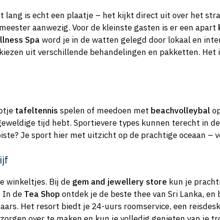
 lang is echt een plaatje – het kijkt direct uit over het s
badmeester aanwezig. Voor de kleinste gasten is er een apart
llness Spa
word je in de watten gelegd door lokaal en int
iezen uit verschillende behandelingen en pakketten. Het i
potje
tafeltennis
spelen of meedoen met
beachvolleybal
op
 geweldige tijd hebt. Sportievere types kunnen terecht in d
te? Je sport hier met uitzicht op de prachtige oceaan – v
jf
e winkeltjes. Bij de
gem and jewellery store
kun je pracht
. In de
Tea Shop
ontdek je de beste thee van Sri Lanka, en 
rs. Het resort biedt je 24-uurs roomservice, een reisdesk d
 zorgen over te maken en kun je volledig genieten van je tr