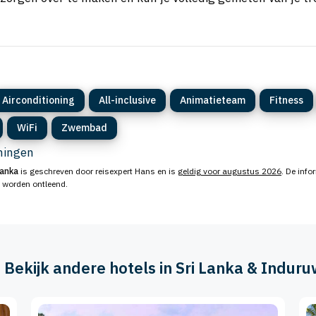
Airconditioning
All-inclusive
Animatieteam
Fitness
WiFi
Zwembad
eningen
Lanka
is geschreven door reisexpert Hans en is
geldig voor augustus 2026
. De info
n worden ontleend.
️ Bekijk andere hotels in Sri Lanka & Indur