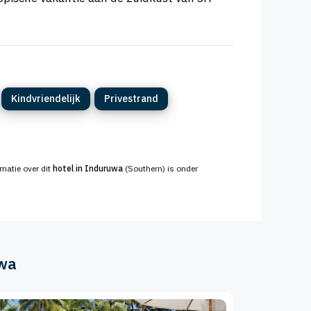
Kindvriendelijk
Privestrand
rmatie over dit
hotel in Induruwa
(Southern) is onder
uwa