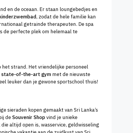
trand en de oceaan. Er staan loungebedjes en
kinderzwembad
, zodat de hele familie kan
ernationaal getrainde therapeuten. De spa
s de perfecte plek om helemaal te
 het strand. Het vriendelijke personeel
e
state-of-the-art gym
met de nieuwste
eel leuker dan je gewone sportschool thuis!
ige sieraden kopen gemaakt van Sri Lanka’s
bij de
Souvenir Shop
vind je unieke
ie altijd open is, wasservice, geldwisseling
opische vakantie aan de zuidkust van Sri