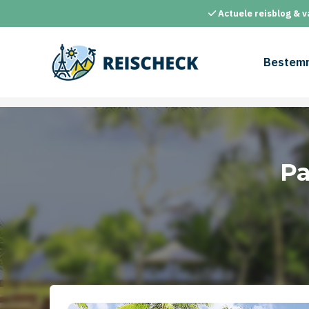
Ga
Actuele reisblog & v
naar
de
inhoud
Bestem
Pa