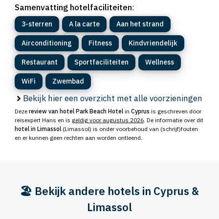
Samenvatting hotelfaciliteiten
:
3-sterren
A la carte
Aan het strand
Airconditioning
Fitness
Kindvriendelijk
Restaurant
Sportfaciliteiten
Wellness
WiFi
Zwembad
Bekijk hier een overzicht met alle voorzieningen
Deze
review van hotel Park Beach Hotel
in
Cyprus
is geschreven door
reisexpert Hans en is
geldig voor augustus 2026
. De informatie over dit
hotel in Limassol
(Limassol) is onder voorbehoud van (schrijf)fouten
en er kunnen geen rechten aan worden ontleend.
🏖️ Bekijk andere hotels in Cyprus &
Limassol