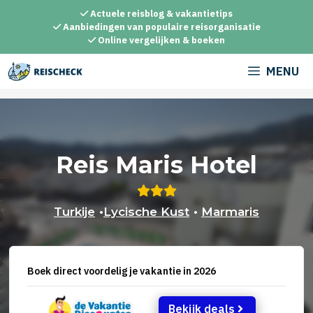
Ga
Actuele reisblog & vakantietips
naar
Aanbiedingen van populaire reisorganisatie
Online vergelijken & boeken
de
inhoud
MENU
Reis Maris Hotel
Turkije
•
Lycische Kust
•
Marmaris
Boek direct voordelig je vakantie in 2026
Bekijk deals