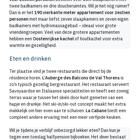
twee badkamers en drie doucheruimtes. Wil je het nóg ruimer?
Dan is er het
190 vierkante meter appartement voor zestien
personen
met maar liefst zeven slaapkamers en zeven eigen
badkamers met hydromassagebad – ideaal voor grote
vriendengroepen. Veel van deze grotere appartementen
hebben een
Oostenrijkse kachel
of houtkachel voor extra
warmte en gezelligheid.
Eten en drinken
Ter plaatse vind je twee restaurants die direct bij de
résidence horen.
L’Auberge des Balcons de Val Thorens
is
zo’n typisch gezellig bergrestaurant. Het restaurant serveert
Savoyaardse en Italiaanse specialiteiten en heeft een zonnig
terras waar je tussen het skiën door kunt genieten van een
hapje en drankje. Het ski-in/ski-out concept maakt het extra
makkelijk om hier even aan te schuiven.
La Cabane
biedt een
compleet andere ervaring met een meer verfijnde keuken.
Wil je tijdens je verblijf onbezorgd lekker eten? Dan kun je
tegen een toeslag halfpension bijboeken. Het diner bestaat