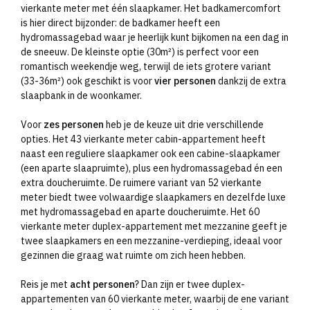
vierkante meter met één slaapkamer. Het badkamercomfort
is hier direct bijzonder: de badkamer heeft een
hydromassagebad waar je heerlijk kunt bijkomen na een dag in
de sneeuw. De kleinste optie (30m²) is perfect voor een
romantisch weekendje weg, terwijl de iets grotere variant
(33-36m²) ook geschikt is voor
vier personen
dankzij de extra
slaapbank in de woonkamer.
Voor
zes personen
heb je de keuze uit drie verschillende
opties. Het 43 vierkante meter cabin-appartement heeft
naast een reguliere slaapkamer ook een cabine-slaapkamer
(een aparte slaapruimte), plus een hydromassagebad én een
extra doucheruimte. De ruimere variant van 52 vierkante
meter biedt twee volwaardige slaapkamers en dezelfde luxe
met hydromassagebad en aparte doucheruimte. Het 60
vierkante meter duplex-appartement met mezzanine geeft je
twee slaapkamers en een mezzanine-verdieping, ideaal voor
gezinnen die graag wat ruimte om zich heen hebben.
Reis je met
acht personen
? Dan zijn er twee duplex-
appartementen van 60 vierkante meter, waarbij de ene variant