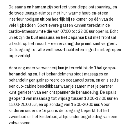
De
sauna en hamam
zijn perfect voor diepe ontspanning, en
de twee lounge-ruimtes met hun warme hout-en-steen
interieur nodigen uit om heerlijk bij te komen op één van de
vele ligbedden. Sportievere gasten kunnen terecht in de
cardio-fitnessruimte die van 07:00 tot 22:00 uur open is. Echt
uniek zijn de
buitensauna en het Japanse bad
met frontaal
uitzicht op het resort – een ervaring die je niet snel vergeet.
De toegang tot alle wellness-faciliteiten is gratis inbegrepen
bij je verblijf.
Voor nog meer verwennerij kun je terecht bij de
Thalgo spa-
behandelingen
. Het behandelmenu biedt massages en
behandelingen geïnspireerd op oceaanculturen, en er is zelfs
een duo-cabine beschikbaar waar je samen met je partner
kunt genieten van een ontspannende behandeling. De spa is
geopend van maandag tot vrijdag tussen 10:00-12:00 uur en
15:00-20:00 uur, en op zondag van 15:00-20:00 uur. Voor
kinderen onder de 16 jaar is de toegang beperkt tot het
zwembad en het kinderbad, altijd onder begeleiding van een
volwassene.