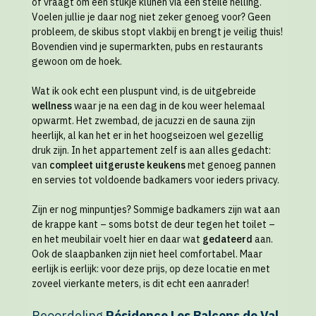
of vraagt om een stukje klunen via een steile helling.
Voelen jullie je daar nog niet zeker genoeg voor? Geen
probleem, de skibus stopt vlakbij en brengt je veilig thuis!
Bovendien vind je supermarkten, pubs en restaurants
gewoon om de hoek.
Wat ik ook echt een pluspunt vind, is de uitgebreide
wellness
waar je na een dag in de kou weer helemaal
opwarmt. Het zwembad, de jacuzzi en de sauna zijn
heerlijk, al kan het er in het hoogseizoen wel gezellig
druk zijn. In het appartement zelf is aan alles gedacht:
van
compleet uitgeruste keukens
met genoeg pannen
en servies tot voldoende badkamers voor ieders privacy.
Zijn er nog minpuntjes? Sommige badkamers zijn wat aan
de krappe kant – soms botst de deur tegen het toilet –
en het meubilair voelt hier en daar wat
gedateerd
aan.
Ook de slaapbanken zijn niet heel comfortabel. Maar
eerlijk is eerlijk: voor deze prijs, op deze locatie en met
zoveel vierkante meters, is dit echt een aanrader!
Beoordeling
Résidence Les Balcons de Val