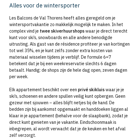
Alles voor de wintersporter
Les Balcons de Val Thorens heeft alles geregeld om je
wintersportvakantie zo makkelijk mogelijk te maken. In het
complex vind je
twee skiverhuurshops
waar je direct terecht
kunt voor ski’s, snowboards en alle andere benodigde
uitrusting. Als gast van de résidence profiteer je van kortingen
tot wel 35%, en je kunt zelfs zonder extra kosten van
materiaal wisselen tijdens je verblijf. De formule 6=7
betekent dat je bij een weekreservatie slechts 6 dagen
betaalt. Handig: de shops zijn de hele dag open, zeven dagen
per week.
Elk appartement beschikt over een
privé skikluis
waar je je
ski’s, schoenen en andere spullen veilig kunt opbergen. Geen
gezeur met sjouwen – alles blijft netjes bij de hand. De
bedden zijn bij aankomst opgemaakt en handdoeken liggen al
klaar in je appartement (behalve voor de slaapbank), zodat je
direct kunt genieten van je vakantie. Eindschoonmaak is
inbegrepen, al wordt verwacht dat je de keuken en het afval
zelf verzorgt.