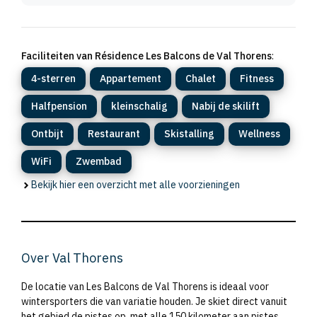
Faciliteiten van Résidence Les Balcons de Val Thorens
:
4-sterren
Appartement
Chalet
Fitness
Halfpension
kleinschalig
Nabij de skilift
Ontbijt
Restaurant
Skistalling
Wellness
WiFi
Zwembad
Bekijk hier een overzicht met alle voorzieningen
Over Val Thorens
De locatie van Les Balcons de Val Thorens is ideaal voor
wintersporters die van variatie houden. Je skiet direct vanuit
het gebied de pistes op, met alle 150 kilometer aan pistes