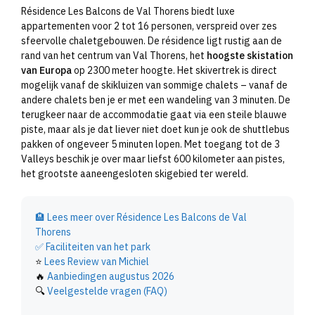
Résidence Les Balcons de Val Thorens biedt luxe
appartementen voor 2 tot 16 personen, verspreid over zes
sfeervolle chaletgebouwen. De résidence ligt rustig aan de
rand van het centrum van Val Thorens, het
hoogste skistation
van Europa
op 2300 meter hoogte. Het skivertrek is direct
mogelijk vanaf de skikluizen van sommige chalets – vanaf de
andere chalets ben je er met een wandeling van 3 minuten. De
terugkeer naar de accommodatie gaat via een steile blauwe
piste, maar als je dat liever niet doet kun je ook de shuttlebus
pakken of ongeveer 5 minuten lopen. Met toegang tot de 3
Valleys beschik je over maar liefst 600 kilometer aan pistes,
het grootste aaneengesloten skigebied ter wereld.
🏨
Lees meer over Résidence Les Balcons de Val
Thorens
✅
Faciliteiten van het park
⭐
Lees Review van Michiel
🔥
Aanbiedingen augustus 2026
🔍
Veelgestelde vragen (FAQ)