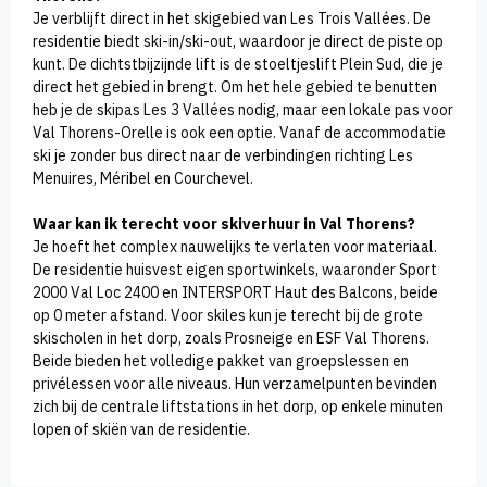
Je verblijft direct in het skigebied van Les Trois Vallées. De
residentie biedt ski-in/ski-out, waardoor je direct de piste op
kunt. De dichtstbijzijnde lift is de stoeltjeslift Plein Sud, die je
direct het gebied in brengt. Om het hele gebied te benutten
heb je de skipas Les 3 Vallées nodig, maar een lokale pas voor
Val Thorens-Orelle is ook een optie. Vanaf de accommodatie
ski je zonder bus direct naar de verbindingen richting Les
Menuires, Méribel en Courchevel.
Waar kan ik terecht voor skiverhuur in Val Thorens?
Je hoeft het complex nauwelijks te verlaten voor materiaal.
De residentie huisvest eigen sportwinkels, waaronder Sport
2000 Val Loc 2400 en INTERSPORT Haut des Balcons, beide
op 0 meter afstand. Voor skiles kun je terecht bij de grote
skischolen in het dorp, zoals Prosneige en ESF Val Thorens.
Beide bieden het volledige pakket van groepslessen en
privélessen voor alle niveaus. Hun verzamelpunten bevinden
zich bij de centrale liftstations in het dorp, op enkele minuten
lopen of skiën van de residentie.