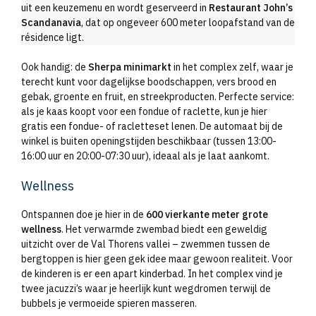
uit een keuzemenu en wordt geserveerd in
Restaurant John’s
Scandanavia
, dat op ongeveer 600 meter loopafstand van de
résidence ligt.
Ook handig: de
Sherpa minimarkt
in het complex zelf, waar je
terecht kunt voor dagelijkse boodschappen, vers brood en
gebak, groente en fruit, en streekproducten. Perfecte service:
als je kaas koopt voor een fondue of raclette, kun je hier
gratis een fondue- of racletteset lenen. De automaat bij de
winkel is buiten openingstijden beschikbaar (tussen 13:00-
16:00 uur en 20:00-07:30 uur), ideaal als je laat aankomt.
Wellness
Ontspannen doe je hier in de
600 vierkante meter grote
wellness
. Het verwarmde zwembad biedt een geweldig
uitzicht over de Val Thorens vallei – zwemmen tussen de
bergtoppen is hier geen gek idee maar gewoon realiteit. Voor
de kinderen is er een apart kinderbad. In het complex vind je
twee jacuzzi’s waar je heerlijk kunt wegdromen terwijl de
bubbels je vermoeide spieren masseren.