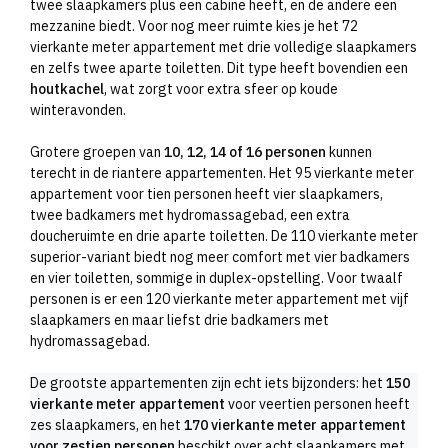
twee slaapkamers plus een cabine heeft, en de andere een
mezzanine biedt. Voor nog meer ruimte kies je het 72
vierkante meter appartement met drie volledige slaapkamers
en zelfs twee aparte toiletten. Dit type heeft bovendien een
houtkachel
, wat zorgt voor extra sfeer op koude
winteravonden.
Grotere groepen van
10, 12, 14 of 16 personen
kunnen
terecht in de riantere appartementen. Het 95 vierkante meter
appartement voor tien personen heeft vier slaapkamers,
twee badkamers met hydromassagebad, een extra
doucheruimte en drie aparte toiletten. De 110 vierkante meter
superior-variant biedt nog meer comfort met vier badkamers
en vier toiletten, sommige in duplex-opstelling. Voor twaalf
personen is er een 120 vierkante meter appartement met vijf
slaapkamers en maar liefst drie badkamers met
hydromassagebad.
De grootste appartementen zijn echt iets bijzonders: het
150
vierkante meter appartement
voor veertien personen heeft
zes slaapkamers, en het
170 vierkante meter appartement
voor zestien personen
beschikt over acht slaapkamers met