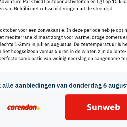
enture Park biedt outdoor activiteiten en ligt op 10 kilom
n van Beldibi met rotsschilderingen uit de steentijd.
tot oktober voor een zonvakantie. In deze periode heb je opt
t mediterrane klimaat zorgt voor warme, droge zomers en
echts 1-2mm in juli en augustus. De zeetemperatuur is he
n het hoogseizoen versus 6 uren in de winter, zijn de lent
e perfecte combinatie van weinig neerslag en aangename t
jk alle aanbiedingen van donderdag 6 augus