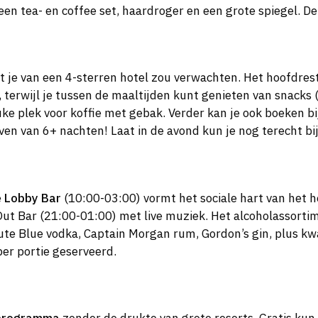
en tea- en coffee set, haardroger en een grote spiegel. De
 je van een 4-sterren hotel zou verwachten. Het hoofdrest
 terwijl je tussen de maaltijden kunt genieten van snacks (
uke plek voor koffie met gebak. Verder kan je ook boeken bi
jven van 6+ nachten! Laat in de avond kun je nog terecht bi
e
Lobby Bar
(10:00-03:00) vormt het sociale hart van het ho
l Out Bar (21:00-01:00) met live muziek. Het alcoholassorti
ute Blue vodka, Captain Morgan rum, Gordon’s gin, plus kwa
per portie geserveerd.