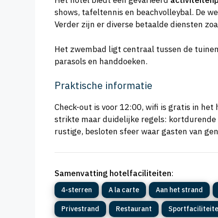
Het hotel biedt een gevarieerd
activiteite
shows, tafeltennis en beachvolleybal. De w
Verder zijn er diverse betaalde diensten zo
Het zwembad ligt centraal tussen de tuinen
parasols en handdoeken.
Praktische informatie
Check-out is voor 12:00, wifi is gratis in h
strikte maar duidelijke regels: kortdurende
rustige, besloten sfeer waar gasten van gen
Samenvatting hotelfaciliteiten
:
4-sterren
A la carte
Aan het strand
Privestrand
Restaurant
Sportfaciliteit