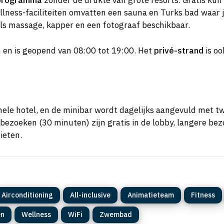
nprogramma
zonder de drukte van grote resorts. Gratis kun
ellness-faciliteiten omvatten een sauna en Turks bad waar
als massage, kapper en een fotograaf beschikbaar.
 en is geopend van 08:00 tot 19:00. Het
privé-strand
is oo
et hele hotel, en de minibar wordt dagelijks aangevuld met 
 bezoeken (30 minuten) zijn gratis in de lobby, langere bez
ieten.
Airconditioning
All-inclusive
Animatieteam
Fitness
en
Wellness
WiFi
Zwembad