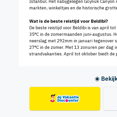
Istanbul. Het nabijgelegen Göynük Canyon Adv
markten, winkeltjes en de historische grotte
Wat is de beste reistijd voor Beldibi?
De beste reistijd voor Beldibi is van april 
35°C in de zomermaanden juni-augustus. He
neerslag met 292mm in januari tegenover sl
27°C in de zomer. Met 13 zonuren per dag i
strandvakanties. April tot oktober biedt d
☀️ Beki