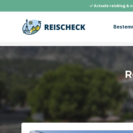
Ga
Actuele reisblog & v
naar
de
inhoud
Bestem
R