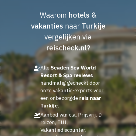
Waarom
hotels
&
vakanties
naar
Turkije
vergelijken via
reischeck.nl
?
Alle
Seaden Sea World
Resort & Spa reviews
handmatig gecheckt door
onze vakantie-experts voor
een onbezorgde
reis naar
Turkije
.
Aanbod van o.a. Prijsvrij, D-
reizen, TUI,
Vakantiediscounter,