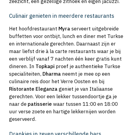
zeezicht, een gezellige zithoek en eigen jacuzzi.
Culinair genieten in meerdere restaurants
Het hoofdrestaurant
Myra
serveert uitgebreide
buffetten voor ontbijt, lunch en diner met Turkse
en internationale gerechten. Daarnaast zijn er
maar liefst drie à la carte restaurants waar je bij
een verblijf vanaf 7 nachten één keer gratis kunt
dineren. In
Topkapi
proef je authentieke Turkse
specialiteiten,
Dharma
neemt je mee op een
culinaire reis door het Verre Oosten en bij
Ristorante Eleganza
geniet je van Italiaanse
gerechten. Voor een lekker tussendoortje ga je
naar de
patisserie
waar tussen 11:00 en 18:00
uur verse zoete en hartige lekkernijen worden
geserveerd.
Drankjes in zeven verschillende bars