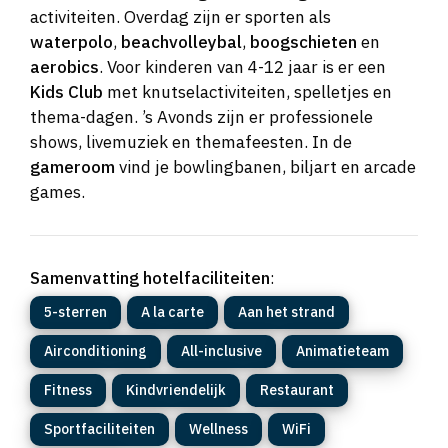
activiteiten. Overdag zijn er sporten als
waterpolo
,
beachvolleybal
,
boogschieten
en
aerobics
. Voor kinderen van 4-12 jaar is er een
Kids Club
met knutselactiviteiten, spelletjes en
thema-dagen. ’s Avonds zijn er professionele
shows, livemuziek en themafeesten. In de
gameroom
vind je bowlingbanen, biljart en arcade
games.
Samenvatting hotelfaciliteiten
:
5-sterren
A la carte
Aan het strand
Airconditioning
All-inclusive
Animatieteam
Fitness
Kindvriendelijk
Restaurant
Sportfaciliteiten
Wellness
WiFi