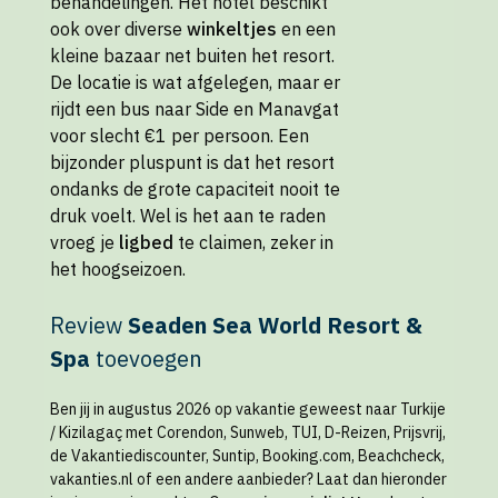
behandelingen. Het hotel beschikt
ook over diverse
winkeltjes
en een
kleine bazaar net buiten het resort.
De locatie is wat afgelegen, maar er
rijdt een bus naar Side en Manavgat
voor slecht €1 per persoon. Een
bijzonder pluspunt is dat het resort
ondanks de grote capaciteit nooit te
druk voelt. Wel is het aan te raden
vroeg je
ligbed
te claimen, zeker in
het hoogseizoen.
Review
Seaden Sea World Resort &
Spa
toevoegen
Ben jij in augustus 2026 op vakantie geweest naar Turkije
/ Kizilagaç met Corendon, Sunweb, TUI, D-Reizen, Prijsvrij,
de Vakantiediscounter, Suntip, Booking.com, Beachcheck,
vakanties.nl of een andere aanbieder? Laat dan hieronder