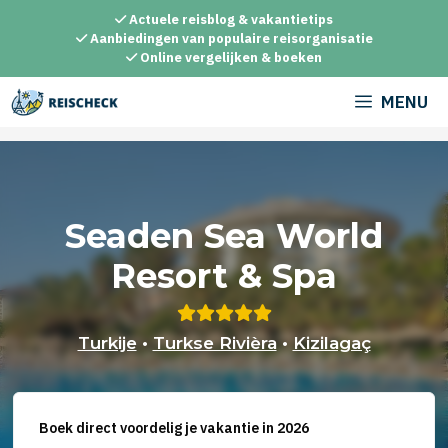
Ga
Actuele reisblog & vakantietips
naar
Aanbiedingen van populaire reisorganisatie
Online vergelijken & boeken
de
inhoud
MENU
Seaden Sea World
Resort & Spa
Turkije
•
Turkse Rivièra
•
Kizilagaç
Boek direct voordelig je vakantie in 2026