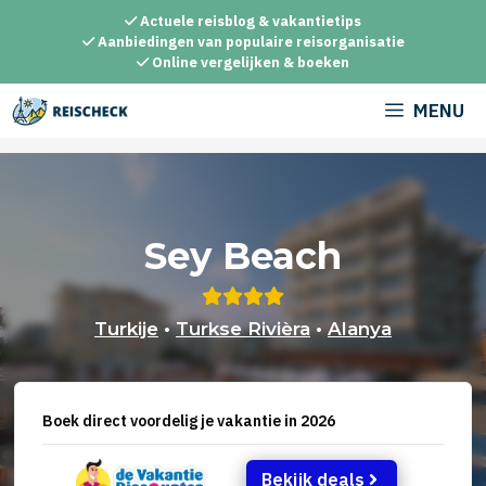
Ga
Actuele reisblog & vakantietips
naar
Aanbiedingen van populaire reisorganisatie
Online vergelijken & boeken
de
inhoud
MENU
Sey Beach
Turkije
•
Turkse Rivièra
•
Alanya
Boek direct voordelig je vakantie in 2026
Bekijk deals