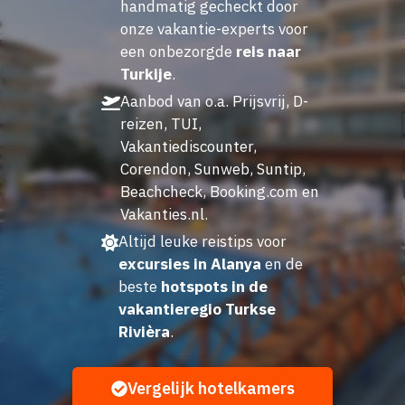
handmatig gecheckt door
onze vakantie-experts voor
een onbezorgde
reis naar
Turkije
.
Aanbod van o.a. Prijsvrij, D-
reizen, TUI,
Vakantiediscounter,
Corendon, Sunweb, Suntip,
Beachcheck, Booking.com en
Vakanties.nl.
Altijd leuke reistips voor
excursies in Alanya
en de
beste
hotspots in de
vakantieregio Turkse
Rivièra
.
Vergelijk hotelkamers