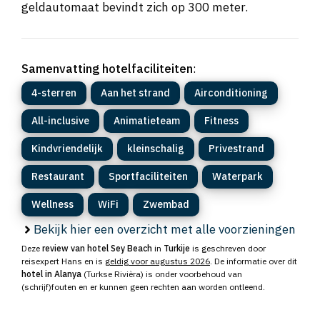
geldautomaat bevindt zich op 300 meter.
Samenvatting hotelfaciliteiten
:
4-sterren
Aan het strand
Airconditioning
All-inclusive
Animatieteam
Fitness
Kindvriendelijk
kleinschalig
Privestrand
Restaurant
Sportfaciliteiten
Waterpark
Wellness
WiFi
Zwembad
Bekijk hier een overzicht met alle voorzieningen
Deze
review van hotel Sey Beach
in
Turkije
is geschreven door
reisexpert Hans en is
geldig voor augustus 2026
. De informatie over dit
hotel in Alanya
(Turkse Rivièra) is onder voorbehoud van
(schrijf)fouten en er kunnen geen rechten aan worden ontleend.