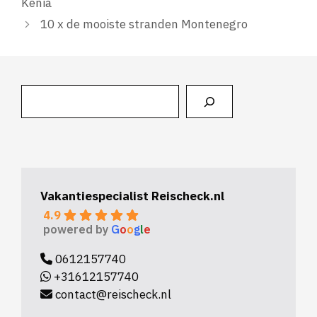
Kenia
10 x de mooiste stranden Montenegro
Zoeken
Vakantiespecialist Reischeck.nl
4.9
powered by
G
o
o
g
l
e
0612157740
+31612157740
contact@reischeck.nl