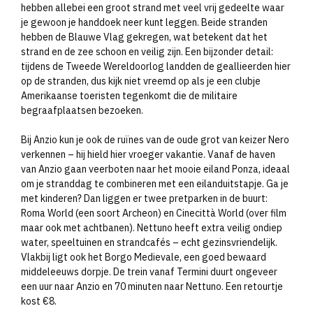
hebben allebei een groot strand met veel vrij gedeelte waar
je gewoon je handdoek neer kunt leggen. Beide stranden
hebben de Blauwe Vlag gekregen, wat betekent dat het
strand en de zee schoon en veilig zijn. Een bijzonder detail:
tijdens de Tweede Wereldoorlog landden de geallieerden hier
op de stranden, dus kijk niet vreemd op als je een clubje
Amerikaanse toeristen tegenkomt die de militaire
begraafplaatsen bezoeken.
Bij Anzio kun je ook de ruïnes van de oude grot van keizer Nero
verkennen – hij hield hier vroeger vakantie. Vanaf de haven
van Anzio gaan veerboten naar het mooie eiland Ponza, ideaal
om je stranddag te combineren met een eilanduitstapje. Ga je
met kinderen? Dan liggen er twee pretparken in de buurt:
Roma World (een soort Archeon) en Cinecittà World (over film
maar ook met achtbanen). Nettuno heeft extra veilig ondiep
water, speeltuinen en strandcafés – echt gezinsvriendelijk.
Vlakbij ligt ook het Borgo Medievale, een goed bewaard
middeleeuws dorpje. De trein vanaf Termini duurt ongeveer
een uur naar Anzio en 70 minuten naar Nettuno. Een retourtje
kost €8.