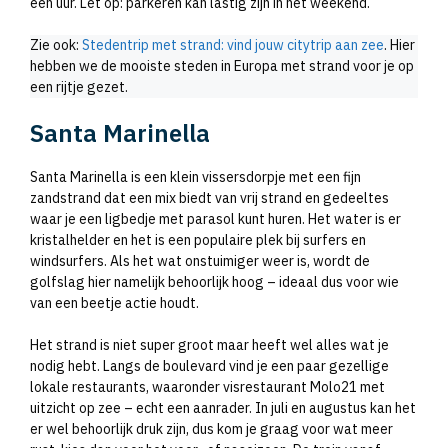
een uur. Let op: parkeren kan lastig zijn in het weekend.
Zie ook:
Stedentrip met strand: vind jouw citytrip aan zee
. Hier
hebben we de mooiste steden in Europa met strand voor je op
een rijtje gezet.
Santa Marinella
Santa Marinella is een klein vissersdorpje met een fijn
zandstrand dat een mix biedt van vrij strand en gedeeltes
waar je een ligbedje met parasol kunt huren. Het water is er
kristalhelder en het is een populaire plek bij surfers en
windsurfers. Als het wat onstuimiger weer is, wordt de
golfslag hier namelijk behoorlijk hoog – ideaal dus voor wie
van een beetje actie houdt.
Het strand is niet super groot maar heeft wel alles wat je
nodig hebt. Langs de boulevard vind je een paar gezellige
lokale restaurants, waaronder visrestaurant Molo21 met
uitzicht op zee – echt een aanrader. In juli en augustus kan het
er wel behoorlijk druk zijn, dus kom je graag voor wat meer