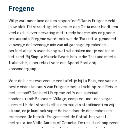
Fregene
Wil je wat meer luxe en een hippe sfeer? Dan is Fregene echt
jouw plek. Dit strand ligt iets verder dan Ostia maar biedt een
veel exclusievere ervaring met trendy beachclubs en goede
restaurants. Fregene wordt ook wel de ‘Piazzetta’ genoemd
vanwege de levendige mix van uitgaansgelegenheden –
perfect als je ’s avonds nog wat wil drinken met je voeten in
het zand. Bij Singita Miracle Beach heb je die Thailand meets
Italië vibe, super relaxt voor een Aperol Spritz bij
zonsondergang.
Voor de lunch reserveer je een tafeltje bij La Baia, een van de
beste visrestaurants van Fregene met uitzicht op zee. Reis je
met je hond? Dan heeft Fregene zelfs een speciaal
hondenstrand: Baubeach Village, compleet met een vegan
lunch café. Het strand zelf is een mix van stabilimenti en vrij
strand, en je kunt ook super fietsen door de dennenbossen
eromheen. Je bereikt Fregene met de Cotral-bus vanaf
metrostation Valle Aurelia of Cornelia. De reis duurt ongeveer