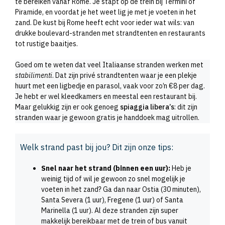
te bereiken vanaf Rome. Je stapt op de trein bij Termini of
Piramide, en voordat je het weet lig je met je voeten in het
zand. De kust bij Rome heeft echt voor ieder wat wils: van
drukke boulevard-stranden met strandtenten en restaurants
tot rustige baaitjes.
Goed om te weten dat veel Italiaanse stranden werken met
stabilimenti
. Dat zijn privé strandtenten waar je een plekje
huurt met een ligbedje en parasol, vaak voor zo’n €8 per dag.
Je hebt er wel kleedkamers en meestal een restaurant bij.
Maar gelukkig zijn er ook genoeg
spiaggia libera’s
: dit zijn
stranden waar je gewoon gratis je handdoek mag uitrollen.
Welk strand past bij jou? Dit zijn onze tips:
Snel naar het strand (binnen een uur):
Heb je
weinig tijd of wil je gewoon zo snel mogelijk je
voeten in het zand? Ga dan naar Ostia (30 minuten),
Santa Severa (1 uur), Fregene (1 uur) of Santa
Marinella (1 uur). Al deze stranden zijn super
makkelijk bereikbaar met de trein of bus vanuit