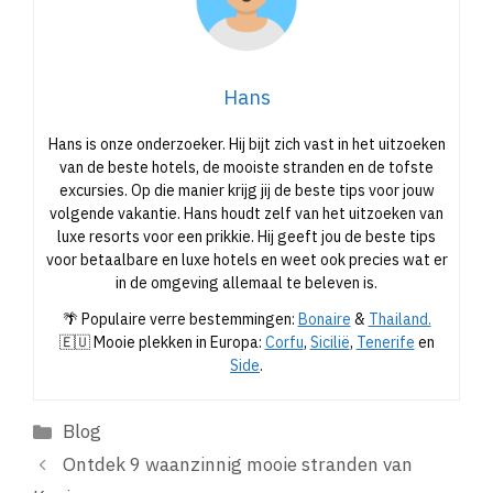
Hans
Hans is onze onderzoeker. Hij bijt zich vast in het uitzoeken
van de beste hotels, de mooiste stranden en de tofste
excursies. Op die manier krijg jij de beste tips voor jouw
volgende vakantie. Hans houdt zelf van het uitzoeken van
luxe resorts voor een prikkie. Hij geeft jou de beste tips
voor betaalbare en luxe hotels en weet ook precies wat er
in de omgeving allemaal te beleven is.
🌴 Populaire verre bestemmingen:
Bonaire
&
Thailand.
🇪🇺 Mooie plekken in Europa:
Corfu
,
Sicilië
,
Tenerife
en
Side
.
Categorieën
Blog
Ontdek 9 waanzinnig mooie stranden van