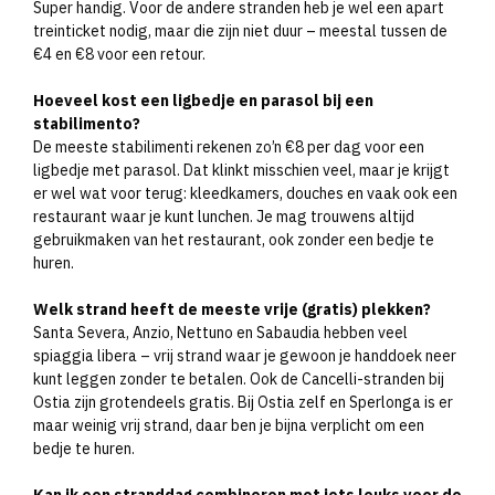
Super handig. Voor de andere stranden heb je wel een apart
treinticket nodig, maar die zijn niet duur – meestal tussen de
€4 en €8 voor een retour.
Hoeveel kost een ligbedje en parasol bij een
stabilimento?
De meeste stabilimenti rekenen zo’n €8 per dag voor een
ligbedje met parasol. Dat klinkt misschien veel, maar je krijgt
er wel wat voor terug: kleedkamers, douches en vaak ook een
restaurant waar je kunt lunchen. Je mag trouwens altijd
gebruikmaken van het restaurant, ook zonder een bedje te
huren.
Welk strand heeft de meeste vrije (gratis) plekken?
Santa Severa, Anzio, Nettuno en Sabaudia hebben veel
spiaggia libera – vrij strand waar je gewoon je handdoek neer
kunt leggen zonder te betalen. Ook de Cancelli-stranden bij
Ostia zijn grotendeels gratis. Bij Ostia zelf en Sperlonga is er
maar weinig vrij strand, daar ben je bijna verplicht om een
bedje te huren.
Kan ik een stranddag combineren met iets leuks voor de