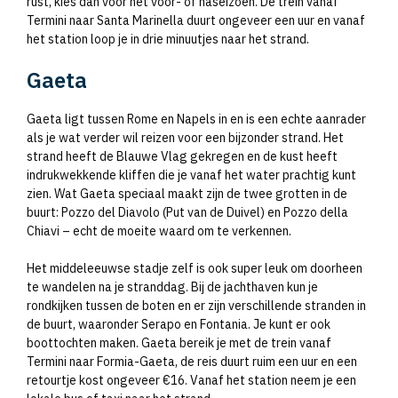
rust, kies dan voor het voor- of naseizoen. De trein vanaf
Termini naar Santa Marinella duurt ongeveer een uur en vanaf
het station loop je in drie minuutjes naar het strand.
Gaeta
Gaeta ligt tussen Rome en Napels in en is een echte aanrader
als je wat verder wil reizen voor een bijzonder strand. Het
strand heeft de Blauwe Vlag gekregen en de kust heeft
indrukwekkende kliffen die je vanaf het water prachtig kunt
zien. Wat Gaeta speciaal maakt zijn de twee grotten in de
buurt: Pozzo del Diavolo (Put van de Duivel) en Pozzo della
Chiavi – echt de moeite waard om te verkennen.
Het middeleeuwse stadje zelf is ook super leuk om doorheen
te wandelen na je stranddag. Bij de jachthaven kun je
rondkijken tussen de boten en er zijn verschillende stranden in
de buurt, waaronder Serapo en Fontania. Je kunt er ook
boottochten maken. Gaeta bereik je met de trein vanaf
Termini naar Formia-Gaeta, de reis duurt ruim een uur en een
retourtje kost ongeveer €16. Vanaf het station neem je een