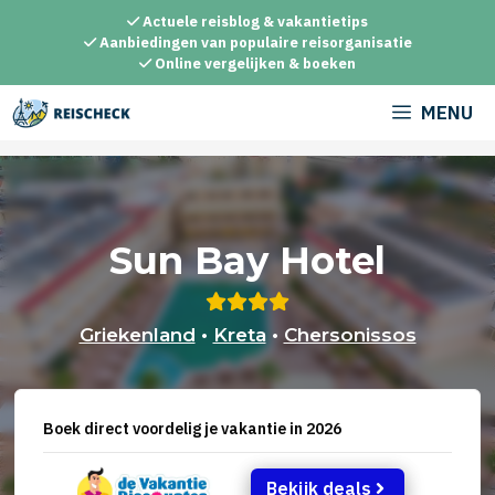
Ga
Actuele reisblog & vakantietips
naar
Aanbiedingen van populaire reisorganisatie
Online vergelijken & boeken
de
inhoud
MENU
Sun Bay Hotel
Griekenland
•
Kreta
•
Chersonissos
Boek direct voordelig je vakantie in 2026
Bekijk deals