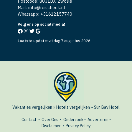
Postcode: 8031DX, Zwolle
Mail: info@reischeck.nl
Whatsapp: +
31612157740
Volg ons op social media!
Laatste update
:
vrijdag 7 augustus 2026
Vakanties vergelijken
»
Hotels vergelijken
»
Sun Bay Hotel
Contact
•
Over Ons
•
Onderzoek
•
Adverteren
•
Disclaimer
•
Privacy Policy