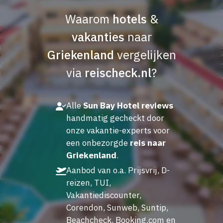
Waarom
hotels
&
vakanties
naar
Griekenland
vergelijken
via
reischeck.nl
?
Alle
Sun Bay Hotel reviews
handmatig gecheckt door
onze vakantie-experts voor
een onbezorgde
reis naar
Griekenland
.
Aanbod van o.a. Prijsvrij, D-
reizen, TUI,
Vakantiediscounter,
Corendon, Sunweb, Suntip,
Beachcheck, Booking.com en