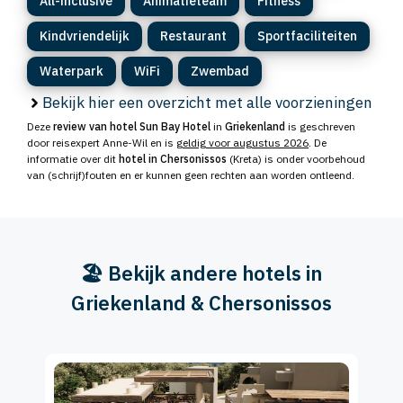
All-inclusive
Animatieteam
Fitness
Kindvriendelijk
Restaurant
Sportfaciliteiten
Waterpark
WiFi
Zwembad
Bekijk hier een overzicht met alle voorzieningen
Deze
review van hotel Sun Bay Hotel
in
Griekenland
is geschreven
door reisexpert Anne-Wil en is
geldig voor augustus 2026
. De
informatie over dit
hotel in Chersonissos
(Kreta) is onder voorbehoud
van (schrijf)fouten en er kunnen geen rechten aan worden ontleend.
🏖️ Bekijk andere hotels in
Griekenland & Chersonissos