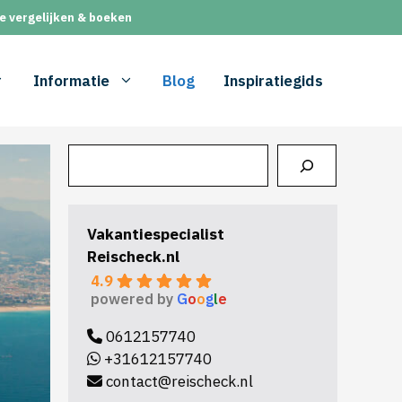
e vergelijken & boeken
Informatie
Blog
Inspiratiegids
Zoeken
Vakantiespecialist
Reischeck.nl
4.9
powered by
G
o
o
g
l
e
0612157740
+31612157740
contact@reischeck.nl