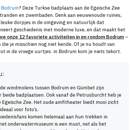
n
Bodrum
? Deze Turkse badplaats aan de Egeïsche Zee
n stranden en zwembaden. Denk aan eeuwenoude ruïnes,
 leuke dorpjes in de omgeving en natuurlijk dat
neert geschiedenis met moderne luxe, en dat maakt het
we onze 12 favoriete activiteiten in en rondom Bodrum
–
n die je misschien nog niet kende. Of je nu houdt van
tot in de vroege uurtjes: in Bodrum kom je niets tekort.
u:
de windmolens tussen Bodrum en Gümbet zijn
r beide badplaatsen. Ook vanaf de Petrusburcht heb je
e Egeïsche Zee. Het oude amfitheater biedt mooi zicht
ideaal voor foto’s.
iedenisfans komen helemaal aan hun trekken in
het onderwatermuseum is een must, net als het