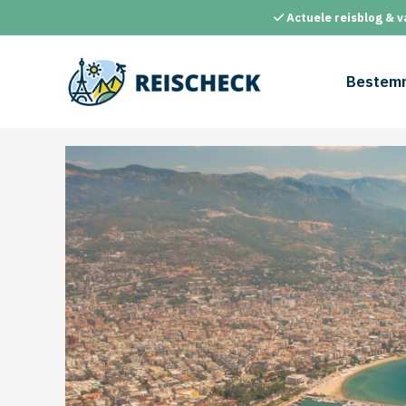
Ga
Actuele reisblog & v
naar
de
inhoud
Bestem