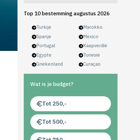
Top 10 bestemming augustus 2026
Turkije
Marokko
Spanje
Mexico
Portugal
Kaapverdië
Egypte
Tunesië
Griekenland
Curaçao
Wat is je budget?
Tot 250,-
Tot 500,-
Tot 750,-