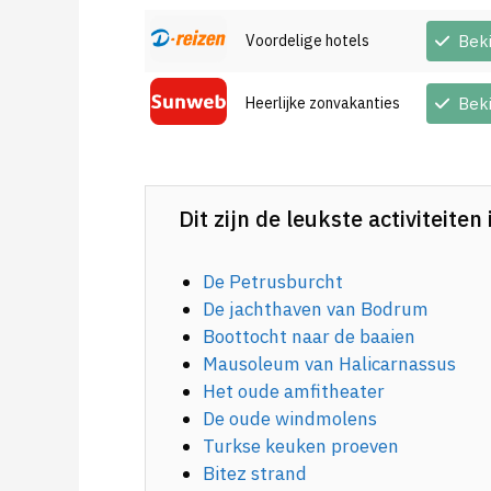
Voordelige hotels
Bek
Heerlijke zonvakanties
Bek
Dit zijn de leukste activiteite
De Petrusburcht
De jachthaven van Bodrum
Boottocht naar de baaien
Mausoleum van Halicarnassus
Het oude amfitheater
De oude windmolens
Turkse keuken proeven
Bitez strand