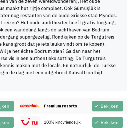
(een van de zeven wereldwonderen). Het oude
tus maakt het rijtje compleet. Ook Gümüşlük is
 water nog restanten van de oude Griekse stad Myndos.
 reizen? Het oude amfitheater heeft gratis toegang,
ok een wandeling langs de jachthaven van Bodrum
ondergang supergezellig. Rondkijken op de Turgutreis
e kans groot dat je iets leuks vindt om te kopen).
Wil je het échte Bodrum zien? Ga dan naar het
se vis in een authentieke setting. De Turgutreis
kennis maken met de locals. En natuurlijk: de Turkse
gin de dag met een uitgebreid Kahvalti ontbijt.
ijken
Premium resorts
Bekijken
ijken
100% kindvriendelijk
Bekijken