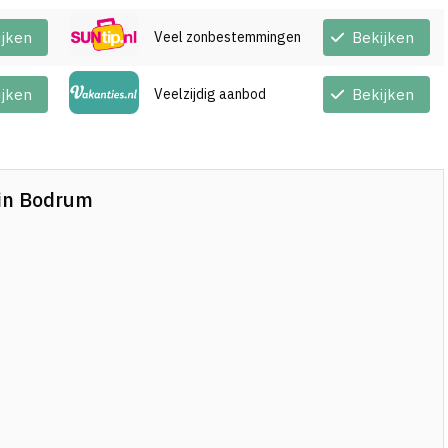
ijken
Veel zonbestemmingen
Bekijken
ijken
Veelzijdig aanbod
Bekijken
n in Bodrum