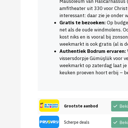
Mausoleum van Halicarnassus 
amfitheater uit 330 voor Chris
interessant: daar zie je onder
Gratis te bezoeken:
Op budget
net als de oude windmolens. O
kost niks en is vooral bij zons
weekmarkt is ook gratis (al is d
Authentiek Bodrum ervaren:
vissersdorpje Gümüşlük voor ver
weekmarkt op zaterdag laat je 
keuken proeven hoort erbij – be
Grootste aanbod
Bek
Scherpe deals
Bek