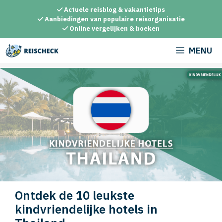
Ga
Actuele reisblog & vakantietips
naar
Aanbiedingen van populaire reisorganisatie
Online vergelijken & boeken
de
inhoud
MENU
Ontdek de 10 leukste
kindvriendelijke hotels in