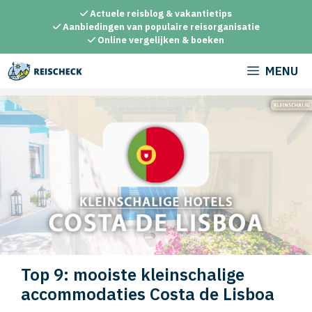
Ga
Actuele reisblog & vakantietips
naar
Aanbiedingen van populaire reisorganisatie
Online vergelijken & boeken
de
inhoud
MENU
Top 9: mooiste kleinschalige
accommodaties Costa de Lisboa