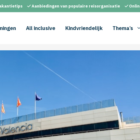
akantietips
Aanbiedingen van populaire reisorganisatie
Onlin
mingen
All inclusive
Kindvriendelijk
Thema’s