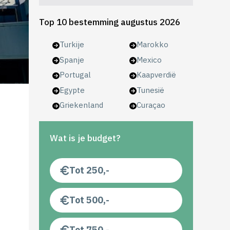
Top 10 bestemming augustus 2026
Turkije
Marokko
Spanje
Mexico
Portugal
Kaapverdië
Egypte
Tunesië
Griekenland
Curaçao
Wat is je budget?
Tot 250,-
Tot 500,-
Tot 750,-