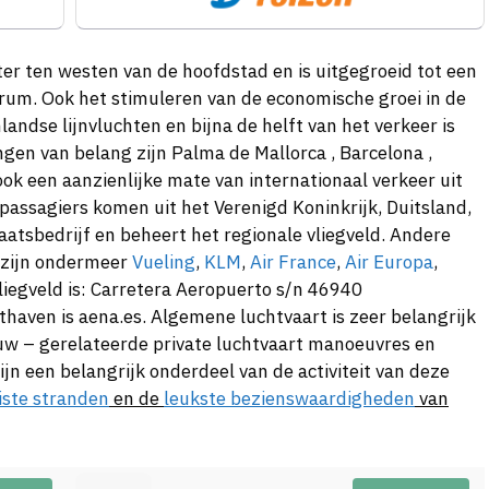
ter ten westen van de hoofdstad en is uitgegroeid tot een
ntrum. Ook het stimuleren van de economische groei in de
andse lijnvluchten en bijna de helft van het verkeer is
en van belang zijn Palma de Mallorca , Barcelona ,
ook een aanzienlijke mate van internationaal verkeer uit
assagiers komen uit het Verenigd Koninkrijk, Duitsland,
taatsbedrijf en beheert het regionale vliegveld. Andere
, zijn ondermeer
Vueling
,
KLM
,
Air France
,
Air Europa
,
vliegveld is: Carretera Aeropuerto s/n 46940
thaven is aena.es. Algemene luchtvaart is zeer belangrijk
ouw – gerelateerde private luchtvaart manoeuvres en
ijn een belangrijk onderdeel van de activiteit van deze
ste stranden
en de
leukste bezienswaardigheden
van