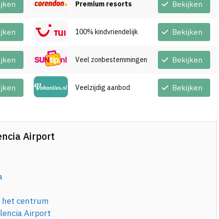
ijken
Premium resorts
Bekijken
ijken
100% kindvriendelijk
Bekijken
ijken
Veel zonbestemmingen
Bekijken
ijken
Veelzijdig aanbod
Bekijken
ncia Airport
a
r het centrum
lencia Airport