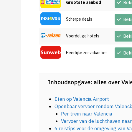
Grootste aanbod
Bek
Scherpe deals
Bek
Voordelige hotels
Bek
Heerlijke zonvakanties
Bek
Inhoudsopgave: alles over Vale
Eten op Valencia Airport
Openbaar vervoer rondom Valenci
Per trein naar Valencia
Vervoer van de luchthaven naa
6 reistips voor de omgeving van Va