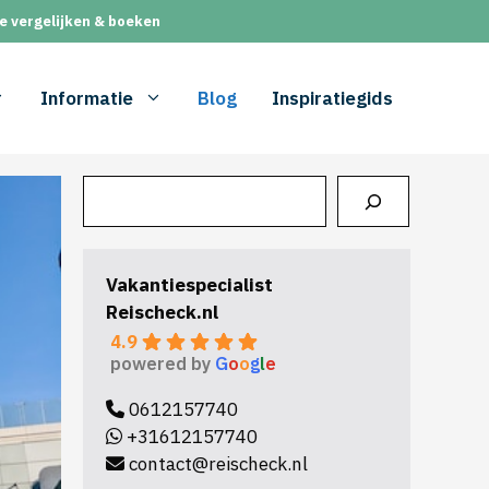
e vergelijken & boeken
Informatie
Blog
Inspiratiegids
Zoeken
Vakantiespecialist
Reischeck.nl
4.9
powered by
G
o
o
g
l
e
0612157740
+31612157740
contact@reischeck.nl