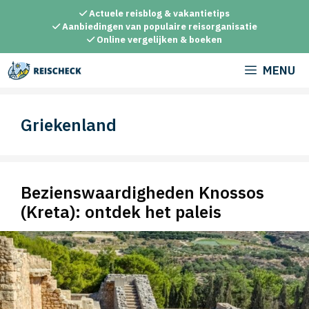
Ga
Actuele reisblog & vakantietips
naar
Aanbiedingen van populaire reisorganisatie
Online vergelijken & boeken
de
inhoud
MENU
Griekenland
Bezienswaardigheden Knossos
(Kreta): ontdek het paleis