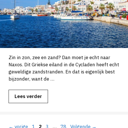
Zin in zon, zee en zand? Dan moet je echt naar
Naxos. Dit Griekse eiland in de Cycladen heeft echt
geweldige zandstranden. En dat is eigenlijk best
bijzonder, want de …
Lees verder
Pagina
Pagina
Pagina
Pagina
←
vorige
1
2
3
…
78
Volgende
→