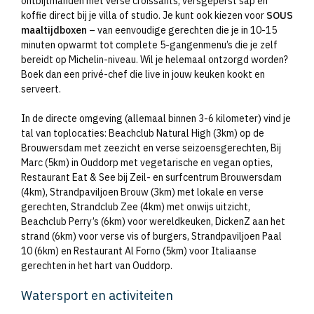
ontbijtmanden met verse croissants, versgeperst sap en
koffie direct bij je villa of studio. Je kunt ook kiezen voor
SOUS
maaltijdboxen
– van eenvoudige gerechten die je in 10-15
minuten opwarmt tot complete 5-gangenmenu’s die je zelf
bereidt op Michelin-niveau. Wil je helemaal ontzorgd worden?
Boek dan een privé-chef die live in jouw keuken kookt en
serveert.
In de directe omgeving (allemaal binnen 3-6 kilometer) vind je
tal van toplocaties: Beachclub Natural High (3km) op de
Brouwersdam met zeezicht en verse seizoensgerechten, Bij
Marc (5km) in Ouddorp met vegetarische en vegan opties,
Restaurant Eat & See bij Zeil- en surfcentrum Brouwersdam
(4km), Strandpaviljoen Brouw (3km) met lokale en verse
gerechten, Strandclub Zee (4km) met onwijs uitzicht,
Beachclub Perry’s (6km) voor wereldkeuken, DickenZ aan het
strand (6km) voor verse vis of burgers, Strandpaviljoen Paal
10 (6km) en Restaurant Al Forno (5km) voor Italiaanse
gerechten in het hart van Ouddorp.
Watersport en activiteiten