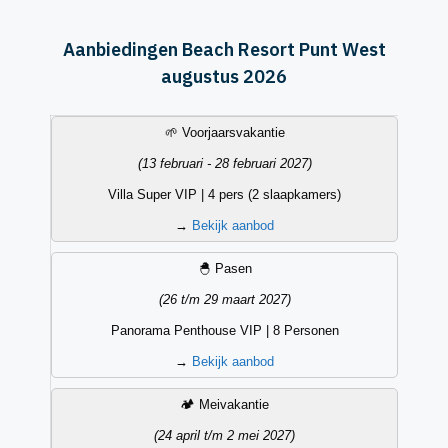
Aanbiedingen Beach Resort Punt West
augustus 2026
Vakantieperiode
Datum
Accommodatietype
Aanbieding
🌱 Voorjaarsvakantie
(13 februari - 28 februari 2027)
Villa Super VIP | 4 pers (2 slaapkamers)
→
Bekijk aanbod
🐣 Pasen
(26 t/m 29 maart 2027)
Panorama Penthouse VIP | 8 Personen
→
Bekijk aanbod
🏕️ Meivakantie
(24 april t/m 2 mei 2027)