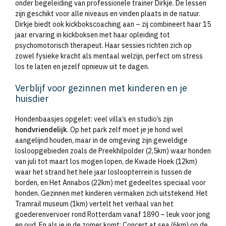
onder begeleiding van professionele trainer Dirkje. De lessen
zijn geschikt voor alle niveaus en vinden plaats in de natuur.
Dirkje biedt ook kickbokscoaching aan – zij combineert haar 15
jaar ervaring in kickboksen met haar opleiding tot
psychomotorisch therapeut. Haar sessies richten zich op
zowel fysieke kracht als mentaal welzijn, perfect om stress
los te laten en jezelf opnieuw uit te dagen.
Verblijf voor gezinnen met kinderen en je
huisdier
Hondenbaasjes opgelet: veel villa’s en studio’s zijn
hondvriendelijk
. Op het park zelf moet je je hond wel
aangelijnd houden, maar in de omgeving zijn geweldige
losloopgebieden zoals de Preekhilpolder (2,5km) waar honden
van juli tot maart los mogen lopen, de Kwade Hoek (12km)
waar het strand het hele jaar losloopterrein is tussen de
borden, en Het Annabos (22km) met gedeeltes speciaal voor
honden. Gezinnen met kinderen vermaken zich uitstekend. Het
Tramrail museum (1km) vertelt het verhaal van het
goederenvervoer rond Rotterdam vanaf 1890 – leuk voor jong
en oud. En als je in de zomer komt: Concert at sea (6km) op de