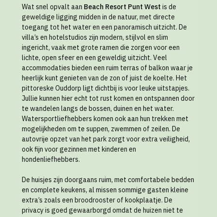
Wat snel opvalt aan
Beach Resort Punt West
is de
geweldige ligging midden in de natuur, met directe
toegang tot het water en een panoramisch uitzicht. De
villa’s en hotelstudios zijn modern, stijlvol en slim
ingericht, vaak met grote ramen die zorgen voor een
lichte, open sfeer en een geweldig uitzicht. Veel
accommodaties bieden een ruim terras of balkon waar je
heerlijk kunt genieten van de zon of juist de koelte. Het
pittoreske Ouddorp ligt dichtbij is voor leuke uitstapjes.
Jullie kunnen hier echt tot rust komen en ontspannen door
te wandelen langs de bossen, duinen en het water.
Watersportliefhebbers komen ook aan hun trekken met
mogelijkheden om te suppen, zwemmen of zeilen. De
autovrije opzet van het park zorgt voor extra veiligheid,
ook fijn voor gezinnen met kinderen en
hondenliefhebbers.
De huisjes zijn doorgaans ruim, met comfortabele bedden
en complete keukens, al missen sommige gasten kleine
extra’s zoals een broodrooster of kookplaatje. De
privacy is goed gewaarborgd omdat de huizen niet te