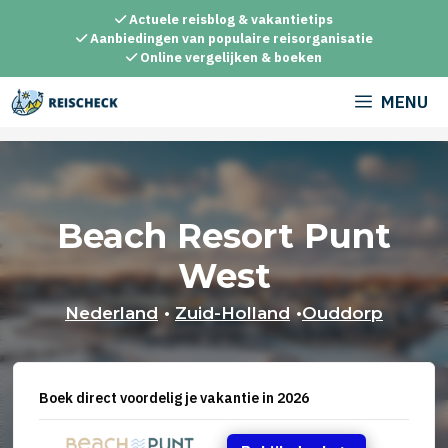
Ga
Actuele reisblog & vakantietips
naar
Aanbiedingen van populaire reisorganisatie
Online vergelijken & boeken
de
inhoud
MENU
Beach Resort Punt
West
Nederland
•
Zuid-Holland
•
Ouddorp
Boek direct voordelig je vakantie in 2026