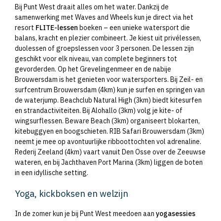
Bij Punt West draait alles om het water. Dankzij de
samenwerking met Waves and Wheels kun je direct via het
resort
FLITE-lessen
boeken – een unieke watersport die
balans, kracht en plezier combineert. Je kiest uit privélessen,
duolessen of groepslessen voor 3 personen. De lessen zijn
geschikt voor elk niveau, van complete beginners tot
gevorderden. Op het Grevelingenmeer en de nabije
Brouwersdam is het genieten voor watersporters. Bij Zeil- en
surfcentrum Brouwersdam (4km) kun je surfen en springen van
de waterjump. Beachclub Natural High (3km) biedt kitesurfen
en strandactiviteiten. Bij Alohallo (3km) volg je kite- of
wingsurflessen. Beware Beach (3km) organiseert blokarten,
kitebuggyen en boogschieten. RIB Safari Brouwersdam (3km)
neemt je mee op avontuurlijke ribboottochten vol adrenaline.
Rederij Zeeland (4km) vaart vanuit Den Osse over de Zeeuwse
wateren, en bij Jachthaven Port Marina (3km) liggen de boten
in een idyllische setting.
Yoga, kickboksen en welzijn
In de zomer kun je bij Punt West meedoen aan
yogasessies