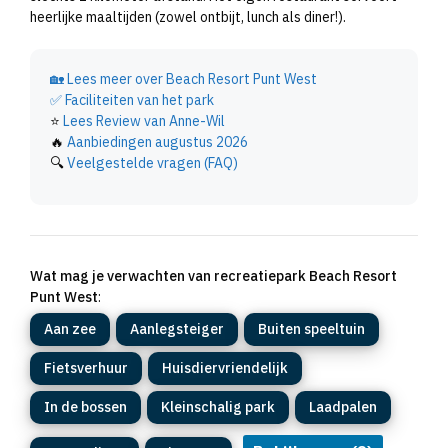
heerlijke maaltijden (zowel ontbijt, lunch als diner!).
🏡
Lees meer over Beach Resort Punt West
✅
Faciliteiten van het park
⭐
Lees Review van Anne-Wil
🔥
Aanbiedingen augustus 2026
🔍
Veelgestelde vragen (FAQ)
Wat mag je verwachten van recreatiepark Beach Resort
Punt West
:
Aan zee
Aanlegsteiger
Buiten speeltuin
Fietsverhuur
Huisdiervriendelijk
In de bossen
Kleinschalig park
Laadpalen