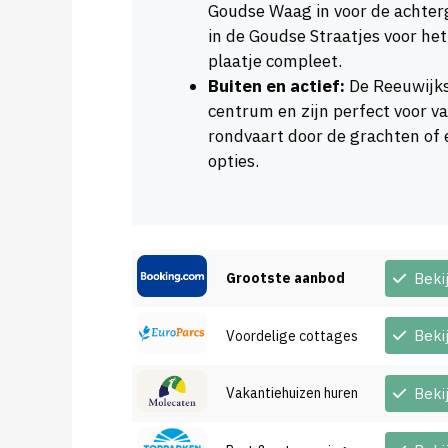
Goudse Waag in voor de achter
in de Goudse Straatjes voor h
plaatje compleet.
Buiten en actief:
De Reeuwijkse
centrum en zijn perfect voor var
rondvaart door de grachten of 
opties.
Grootste aanbod
Beki
Beki
Voordelige cottages
Vakantiehuizen huren
Beki