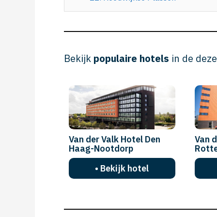
Bekijk
populaire hotels
in de deze
Van der Valk Hotel Den
Van d
Haag-Nootdorp
Rott
• Bekijk hotel