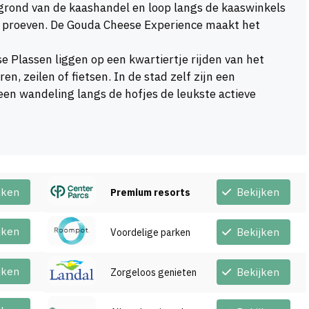
grond van de kaashandel en loop langs de kaaswinkels
et proeven. De Gouda Cheese Experience maakt het
 Plassen liggen op een kwartiertje rijden van het
en, zeilen of fietsen. In de stad zelf zijn een
een wandeling langs de hofjes de leukste actieve
jken
Bekijken
Premium resorts
jken
Bekijken
Voordelige parken
jken
Bekijken
Zorgeloos genieten