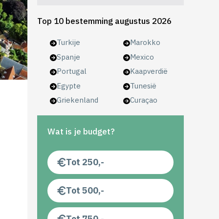
Top 10 bestemming augustus 2026
Turkije
Marokko
Spanje
Mexico
Portugal
Kaapverdië
Egypte
Tunesië
Griekenland
Curaçao
Wat is je budget?
Tot 250,-
Tot 500,-
Tot 750,-