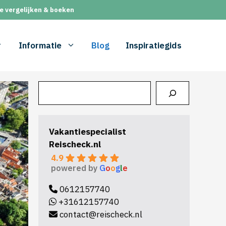
e vergelijken & boeken
Informatie
Blog
Inspiratiegids
Zoeken
Vakantiespecialist
Reischeck.nl
4.9
powered by
G
o
o
g
l
e
0612157740
+31612157740
contact@reischeck.nl