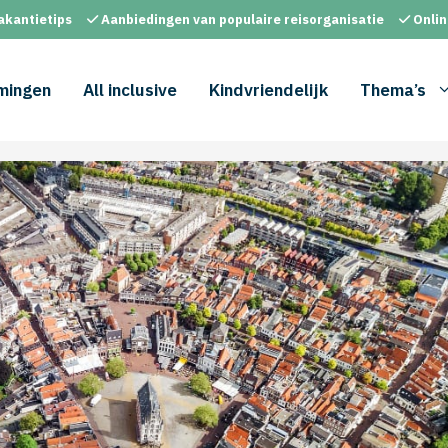
akantietips
Aanbiedingen van populaire reisorganisatie
Onlin
mingen
All inclusive
Kindvriendelijk
Thema’s