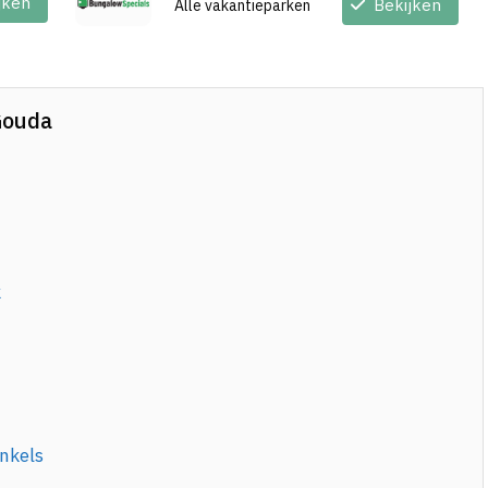
jken
Bekijken
Alle vakantieparken
Gouda
k
inkels