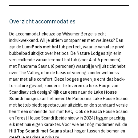
Overzicht accommodaties
De accommodatiekeuze op Wilsumer Berge is echt
indrukwekkend. Wil je ultiem ontspannen met wellness? Dan
zijn de
LumiPods met hottub
perfect, waar je vanuit je privé
bubbelbad uitkijkt over het bos. De Nature Lodges zijn er in
verschillende varianten: met hottub (voor 4 of 6 personen),
met Panorama Sauna (6 personen) waarbij je vrij uitzicht hebt
over The Valley, of in de basis uitvoering zonder wellness
maar met alle comfort. Deze lodges geven je echt dat back-
to-nature gevoel, zonder in te leveren op luxe. Hou je van
Scandinavisch design? Kijk dan eens naar de
Lake House
Scandi huisjes
aan het meer. De Panorama Lake House Scandi
met hottub biedt spectaculair uitzicht, en de standaard versie
heeft een omheinde tuin met BBQ. Ook de Beach House Scandi
en Forest House Scandi (beide nieuw in 2024) liggen prachtig,
elk met hun eigen karakter. Voor wie het nóg moderner wil: de
Hill Top Scandi met Sauna
staat hoger tussen de bomen en
geeft je maximale privacy.