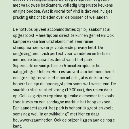
met vaak twee badkamers, volledig uitgeruste keukens
en fijne bedden. Wat ik vooral tof vind is dat veel huisjes
prachtig uitzicht bieden over de bossen of weilanden.
De hottubs bij veel accommodaties zijn bij aankomst al
opgestookt – heerlijk om direct te kunnen genieten! Ook
kamperen kan hier uitstekend met zeer ruime
standplaatsen waar je voldoende privacy hebt. De
omgeving leent zich perfect voor wandelen en fietsen,
met mooie bospaadjes direct vanaf het park.
Supermarkten vind je binnen 5 minuten rijden in het
nabijgelegen Uelsen. Het
restaurant
aan het meer heeft
een gezellig terras met mooi uitzicht, al is de kaart wel
beperkt en zijn de openingstijden soms wat wisselend. De
snackbar sluit relatief vroeg (19:00 uur), dus reken daar
op. Gelukkig zijn er regelmatig leuke evenementen zoals
foodtrucks en een zondagse markt in het hoogseizoen.
Een aandachtspunt: het park is behoorlijk groot en voelt
soms nog wel “in ontwikkeling”, met hier en daar
bouwwerkzaamheden. Ook de prijzen liggen aan de hoge
kant.