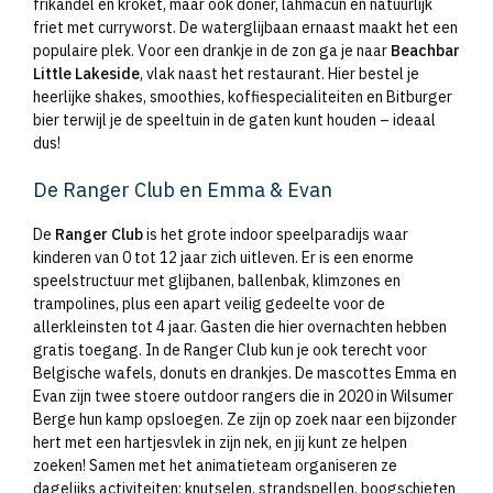
frikandel en kroket, maar ook döner, lahmacun en natuurlijk
friet met curryworst. De waterglijbaan ernaast maakt het een
populaire plek. Voor een drankje in de zon ga je naar
Beachbar
Little Lakeside
, vlak naast het restaurant. Hier bestel je
heerlijke shakes, smoothies, koffiespecialiteiten en Bitburger
bier terwijl je de speeltuin in de gaten kunt houden – ideaal
dus!
De Ranger Club en Emma & Evan
De
Ranger Club
is het grote indoor speelparadijs waar
kinderen van 0 tot 12 jaar zich uitleven. Er is een enorme
speelstructuur met glijbanen, ballenbak, klimzones en
trampolines, plus een apart veilig gedeelte voor de
allerkleinsten tot 4 jaar. Gasten die hier overnachten hebben
gratis toegang. In de Ranger Club kun je ook terecht voor
Belgische wafels, donuts en drankjes. De mascottes Emma en
Evan zijn twee stoere outdoor rangers die in 2020 in Wilsumer
Berge hun kamp opsloegen. Ze zijn op zoek naar een bijzonder
hert met een hartjesvlek in zijn nek, en jij kunt ze helpen
zoeken! Samen met het animatieteam organiseren ze
dagelijks activiteiten: knutselen, strandspellen, boogschieten