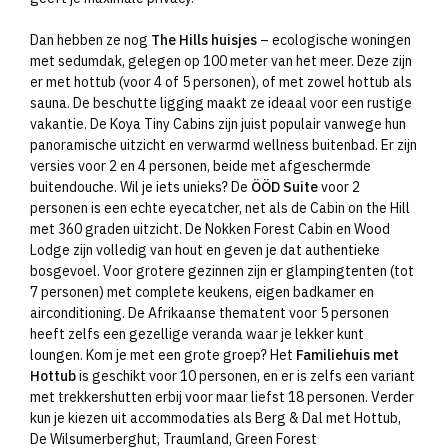
Dan hebben ze nog
The Hills huisjes
– ecologische woningen
met sedumdak, gelegen op 100 meter van het meer. Deze zijn
er met hottub (voor 4 of 5 personen), of met zowel hottub als
sauna. De beschutte ligging maakt ze ideaal voor een rustige
vakantie. De Koya Tiny Cabins zijn juist populair vanwege hun
panoramische uitzicht en verwarmd wellness buitenbad. Er zijn
versies voor 2 en 4 personen, beide met afgeschermde
buitendouche. Wil je iets unieks? De
ÖÖD Suite
voor 2
personen is een echte eyecatcher, net als de Cabin on the Hill
met 360 graden uitzicht. De Nokken Forest Cabin en Wood
Lodge zijn volledig van hout en geven je dat authentieke
bosgevoel. Voor grotere gezinnen zijn er glampingtenten (tot
7 personen) met complete keukens, eigen badkamer en
airconditioning. De Afrikaanse thematent voor 5 personen
heeft zelfs een gezellige veranda waar je lekker kunt
loungen. Kom je met een grote groep? Het
Familiehuis met
Hottub
is geschikt voor 10 personen, en er is zelfs een variant
met trekkershutten erbij voor maar liefst 18 personen. Verder
kun je kiezen uit accommodaties als Berg & Dal met Hottub,
De Wilsumerberghut, Traumland, Green Forest