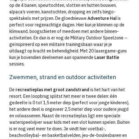
op de 4 banen, speurtochten, vlotten en hutten bouwen,
alpaca’s voeren, kanotochten, dropping en zelfs bingo-
spektakels met prijzen. De gloednieuwe
Adventure Hal
is
perfect voor regenachtige dagen. Hier kun je klimmen op de
klimwand, boogschieten of meedoen met andere binnen-
activiteiten. En dan is er nog de Military Outdoor Speelzone –
geïnspireerd op een militaire trainingsbaan waar je je
uitdaagt op kracht en behendigheid. Met 20 lasergame-guns
kun je bovendien deelnemen aan spannende
Laser Battle
sessies.
Zwemmen, strand en outdoor activiteiten
De
recreatieplas met groot zandstrand
is het hart van het
resort. Een loopbrug splitst het meer in twee delen: één
gedeelte is 0 tot 1,5 meter diep (perfect voor jonge kinderen),
het andere deel is ongeveer 2,5 meter diep voor oudere jeugd
en volwassenen. Naast de recreatieplas ligt een speciale
waterspeelvijver waar kids met een vlot kunnen spelen. Buiten
is er nog veel meer te doen. Je vindt hier voetbal-,
beachvolleybal- en basketbalvelden, jeu-de-boulesbanen en