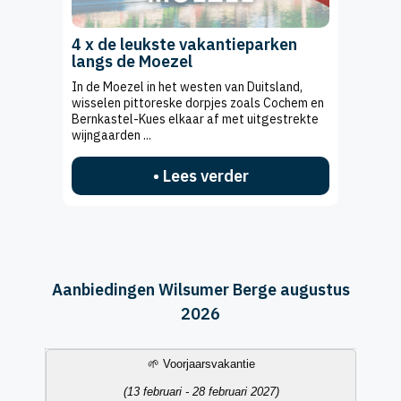
4 x de leukste vakantieparken
langs de Moezel
In de Moezel in het westen van Duitsland,
wisselen pittoreske dorpjes zoals Cochem en
Bernkastel-Kues elkaar af met uitgestrekte
wijngaarden ...
• Lees verder
Aanbiedingen Wilsumer Berge augustus
2026
Vakantieperiode
Datum
Accommodatietype
Aanbieding
🌱 Voorjaarsvakantie
(13 februari - 28 februari 2027)