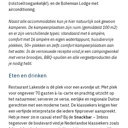
(rolstoeltoegankelijk!), en de Bohemian Lodge met
airconditioning.
Naast alle accommodaties kun je hier natuurlijk ook gewoon
kamperen. De kampeerplaatsen zijn ruim (gemiddeld 100 m2)
en er zijn verschillende types: standaard met 6 ampère,
comfort met 16 ampère en eigen watertappunt, huisdiervrije
plekken, 50+ plekken en zelfs comfort kampeerplaatsen aan
het water. In de vernieuwde receptie vind je een campingwinkel
met verse broodjes, BBQ-spullen en alle vergeetproducten die
je nodig hebt.
Eten en drinken
Restaurant Lakeside is dé plek voor een avondje uit. Met plek
voor ongeveer 70 gasten à-la-carte en prachtig uitzicht op
het natuurmeer, serveren ze verse, eerlijke en regionale Duitse
gerechten met een moderne twist. De klassiekers krijgen hier
een verfijnde interpretatie die iedere fijnproever aanspreekt.
Heb je meer zin in casual eten? Bij de
Snackbar
– Imbiss
tegenover de boulevard vind je Nederlandse klassiekers zoals