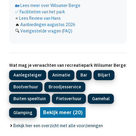
🏡
Lees meer over Wilsumer Berge
✅
Faciliteiten van het park
⭐
Lees Review van Hans
🔥
Aanbiedingen augustus 2026
🔍
Veelgestelde vragen (FAQ)
Wat mag je verwachten van recreatiepark Wilsumer Berge
:
Aanlegsteiger
Animatie
Bar
Biljart
Bootverhuur
Broodjesservice
Buiten speeltuin
Fietsverhuur
Gamehal
Bekijk meer (20)
Glamping
Bekijk hier een overzicht met alle voorzieningen