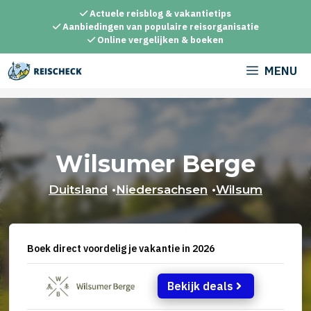
Ga
Actuele reisblog & vakantietips
naar
Aanbiedingen van populaire reisorganisatie
Online vergelijken & boeken
de
inhoud
MENU
Wilsumer Berge
Duitsland
•
Niedersachsen
•
Wilsum
Boek direct voordelig je vakantie in 2026
Bekijk deals