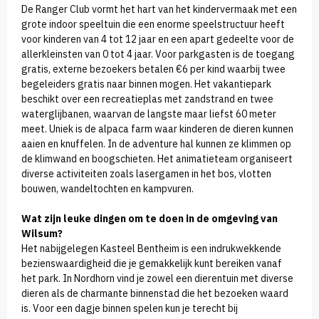
De Ranger Club vormt het hart van het kindervermaak met een
grote indoor speeltuin die een enorme speelstructuur heeft
voor kinderen van 4 tot 12 jaar en een apart gedeelte voor de
allerkleinsten van 0 tot 4 jaar. Voor parkgasten is de toegang
gratis, externe bezoekers betalen €6 per kind waarbij twee
begeleiders gratis naar binnen mogen. Het vakantiepark
beschikt over een recreatieplas met zandstrand en twee
waterglijbanen, waarvan de langste maar liefst 60 meter
meet. Uniek is de alpaca farm waar kinderen de dieren kunnen
aaien en knuffelen. In de adventure hal kunnen ze klimmen op
de klimwand en boogschieten. Het animatieteam organiseert
diverse activiteiten zoals lasergamen in het bos, vlotten
bouwen, wandeltochten en kampvuren.
Wat zijn leuke dingen om te doen in de omgeving van
Wilsum?
Het nabijgelegen Kasteel Bentheim is een indrukwekkende
bezienswaardigheid die je gemakkelijk kunt bereiken vanaf
het park. In Nordhorn vind je zowel een dierentuin met diverse
dieren als de charmante binnenstad die het bezoeken waard
is. Voor een dagje binnen spelen kun je terecht bij