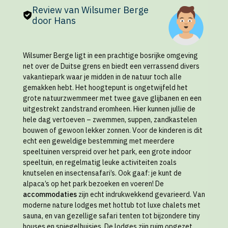
Review van Wilsumer Berge
door Hans
Wilsumer Berge ligt in een prachtige bosrijke omgeving
net over de Duitse grens en biedt een verrassend divers
vakantiepark waar je midden in de natuur toch alle
gemakken hebt. Het hoogtepunt is ongetwijfeld het
grote natuurzwemmeer met twee gave glijbanen en een
uitgestrekt zandstrand eromheen. Hier kunnen jullie de
hele dag vertoeven – zwemmen, suppen, zandkastelen
bouwen of gewoon lekker zonnen. Voor de kinderen is dit
echt een geweldige bestemming met meerdere
speeltuinen verspreid over het park, een grote indoor
speeltuin, en regelmatig leuke activiteiten zoals
knutselen en insectensafari’s. Ook gaaf: je kunt de
alpaca’s op het park bezoeken en voeren! De
accommodaties
zijn echt indrukwekkend gevarieerd. Van
moderne nature lodges met hottub tot luxe chalets met
sauna, en van gezellige safari tenten tot bijzondere tiny
houses en spiegelhuisjes. De lodges zijn ruim opgezet