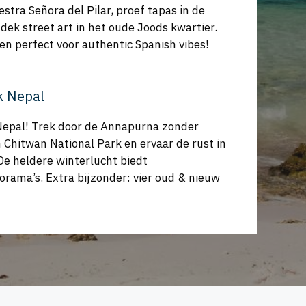
estra Señora del Pilar, proef tapas in de
ek street art in het oude Joods kwartier.
en perfect voor authentic Spanish vibes!
k Nepal
Nepal! Trek door de Annapurna zonder
 Chitwan National Park en ervaar de rust in
De heldere winterlucht biedt
ma’s. Extra bijzonder: vier oud & nieuw