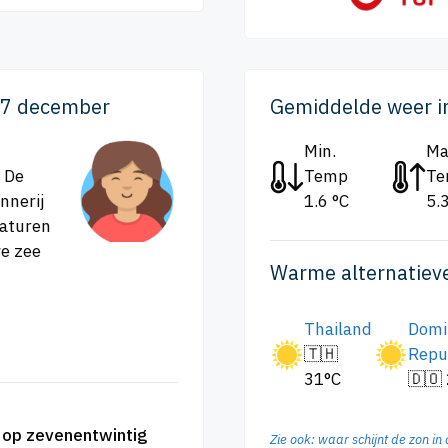
 27 december
Gemiddelde weer i
Min.
Ma
! De
Temp
T
ennerij
1.6 °C
5.
raturen
e zee
Warme alternatiev
Thailand
Domi
🇹🇭
Repu
31°C
🇩🇴
k op zevenentwintig
Zie ook: waar schijnt de zon i