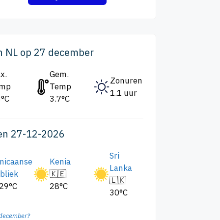
n NL op 27 december
x.
Gem.
Zonuren
emp
Temp
1.1 uur
3°C
3.7°C
en 27-12-2026
Sri
nicaanse
Kenia
Lanka
bliek
🇰🇪
🇱🇰
 29°C
28°C
30°C
n december?