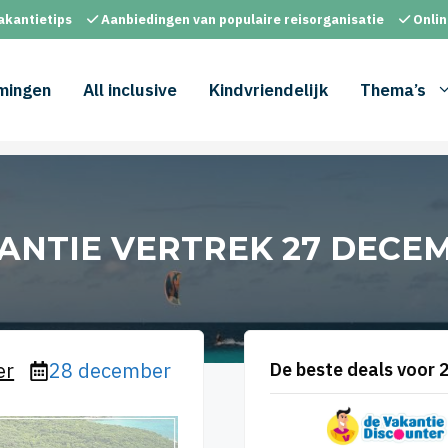
akantietips
Aanbiedingen van populaire reisorganisatie
Onlin
mingen
All inclusive
Kindvriendelijk
Thema’s
ANTIE VERTREK 27 DECE
er
28 december
De beste deals voor 