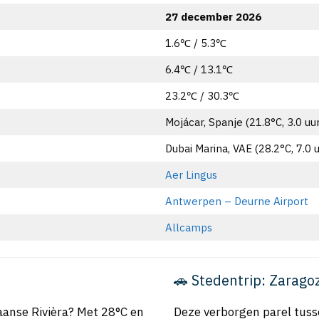
27 december 2026
1.6℃ / 5.3℃
6.4℃ / 13.1℃
23.2℃ / 30.3℃
Mojácar, Spanje (21.8°C, 3.0 uu
Dubai Marina, VAE (28.2°C, 7.0 
Aer Lingus
Antwerpen – Deurne Airport
Allcamps
🚗 Stedentrip: Zarago
aanse Rivièra? Met 28°C en
Deze verborgen parel tuss