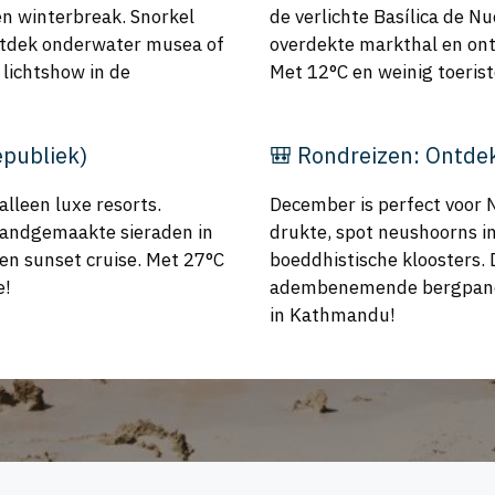
n winterbreak. Snorkel
de verlichte Basílica de Nu
ontdek onderwater musea of
overdekte markthal en ontd
 lichtshow in de
Met 12°C en weinig toerist
epubliek)
🎒 Rondreizen: Ontde
alleen luxe resorts.
December is perfect voor 
 handgemaakte sieraden in
drukte, spot neushoorns in
een sunset cruise. Met 27°C
boeddhistische kloosters. 
e!
adembenemende bergpanora
in Kathmandu!