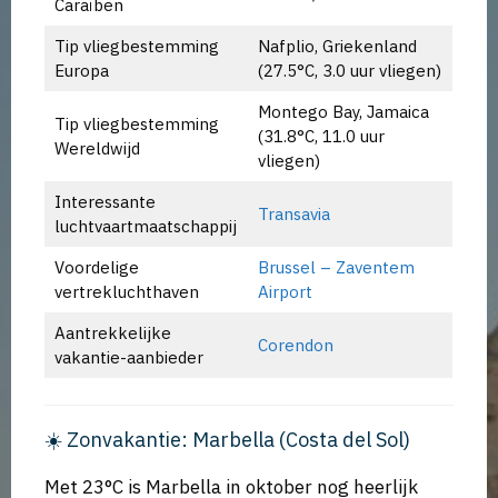
Caraïben
Tip vliegbestemming
Nafplio, Griekenland
Europa
(27.5°C, 3.0 uur vliegen)
Montego Bay, Jamaica
Tip vliegbestemming
(31.8°C, 11.0 uur
Wereldwijd
vliegen)
Interessante
Transavia
luchtvaartmaatschappij
Voordelige
Brussel – Zaventem
vertrekluchthaven
Airport
Aantrekkelijke
Corendon
vakantie-aanbieder
☀️ Zonvakantie: Marbella (Costa del Sol)
Met 23°C is Marbella in oktober nog heerlijk