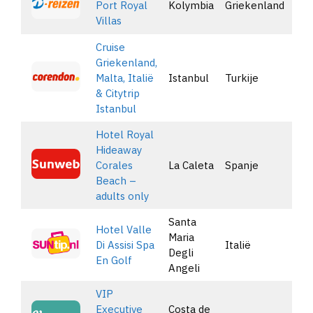
Port Royal
Kolymbia
Griekenland
B
Villas
Cruise
Griekenland,
Malta, Italië
Istanbul
Turkije
B
& Citytrip
Istanbul
Hotel Royal
Hideaway
Corales
La Caleta
Spanje
B
Beach –
adults only
Santa
Hotel Valle
Maria
Di Assisi Spa
Italië
B
Degli
En Golf
Angeli
VIP
Executive
Costa de