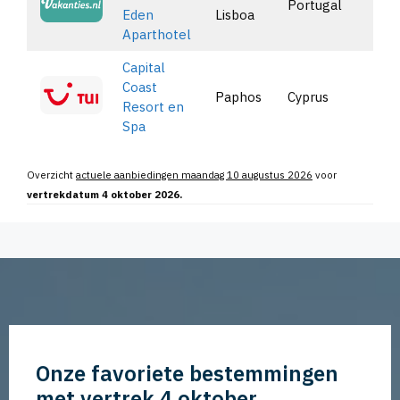
Portugal
B
Eden
Lisboa
Aparthotel
Capital
Coast
Paphos
Cyprus
B
Resort en
Spa
Overzicht
actuele aanbiedingen maandag 10 augustus 2026
voor
vertrekdatum 4 oktober 2026.
Onze favoriete bestemmingen
met vertrek 4 oktober