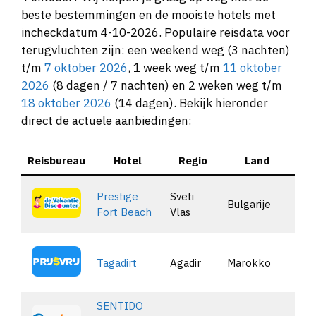
beste bestemmingen en de mooiste hotels met
incheckdatum 4-10-2026. Populaire reisdata voor
terugvluchten zijn: een weekend weg (3 nachten)
t/m
7 oktober 2026
, 1 week weg t/m
11 oktober
2026
(8 dagen / 7 nachten) en 2 weken weg t/m
18 oktober 2026
(14 dagen). Bekijk hieronder
direct de actuele aanbiedingen:
Reisbureau
Hotel
Regio
Land
Aan
Prestige
Sveti
Bulgarije
B
Fort Beach
Vlas
Tagadirt
Agadir
Marokko
B
SENTIDO