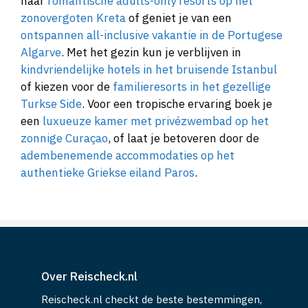
naar
romantische adults-only resorts op het
zonovergoten Kreta
of geniet je van een
ontspannen all-inclusive vakantie in de Portugese
Algarve
. Met het gezin kun je verblijven in
kindvriendelijke hotels in het bruisende Istanbul
of kiezen voor de
familieresorts in het gezellige
Turkse Side
. Voor een tropische ervaring boek je
een
luxueuze kamer met privézwembad op het
zonnige Curaçao
, of laat je betoveren door de
adembenemende accommodaties op het
authentieke Griekse eiland Paros
.
Over Reischeck.nl
Reischeck.nl checkt de beste bestemmingen,