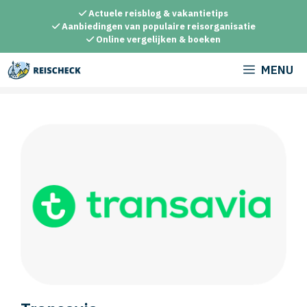
Ga
Actuele reisblog & vakantietips
naar
Aanbiedingen van populaire reisorganisatie
Online vergelijken & boeken
de
inhoud
MENU