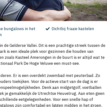
e bungalows in het
Dichtbij fraaie kastelen
n
in de Gelderse Vallei. Dit is een prachtige streek tussen de
rk is een ideale plek voor gezinnen die houden van
en zoals Kasteel Amerongen in de buurt is er altijd wat te
Nationaal Park De Hoge Veluwe een must-see.
inderen. Er is een overdekt zwembad met peuterbad. Zo
uders toekijken. Voor de actieve start van de dag is er
tenspeelmogelijkheden. Denk aan midgetgolf, voetballen
dek je gemakkelijk de Utrechtse Heuvelrug. Aan eten geen
schillende eetgelegenheden. Voor een snelle hap of
ungalows zijn comfortabel en liggen midden in het groen.