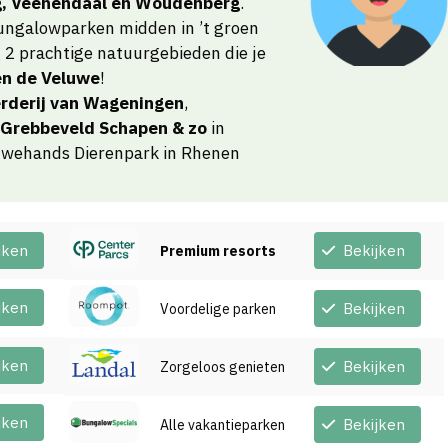
g, Veenendaal en Woudenberg
.
 bungalowparken midden in ’t groen
g 2 prachtige natuurgebieden die je
en de Veluwe
!
rderij van Wageningen
,
Grebbeveld Schapen & zo
in
Ouwehands Dierenpark in Rhenen
jken
Bekijken
Premium resorts
jken
Bekijken
Voordelige parken
jken
Bekijken
Zorgeloos genieten
jken
Bekijken
Alle vakantieparken