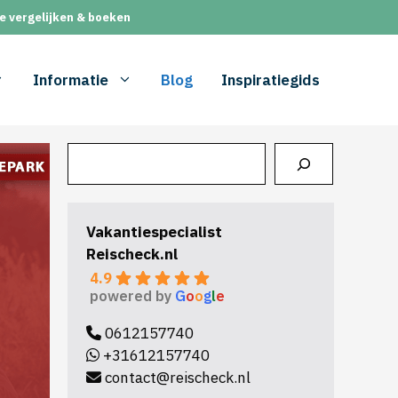
e vergelijken & boeken
Informatie
Blog
Inspiratiegids
Zoeken
Vakantiespecialist
Reischeck.nl
4.9
powered by
G
o
o
g
l
e
0612157740
+31612157740
contact@reischeck.nl