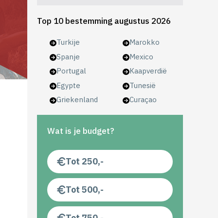
Top 10 bestemming augustus 2026
Turkije
Marokko
Spanje
Mexico
Portugal
Kaapverdië
Egypte
Tunesië
Griekenland
Curaçao
Wat is je budget?
Tot 250,-
Tot 500,-
Tot 750,-