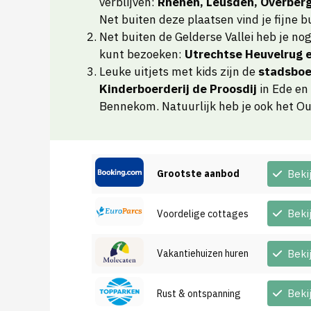
verblijven:
Rhenen, Leusden, Overber
Net buiten deze plaatsen vind je fijne
Net buiten de Gelderse Vallei heb je no
kunt bezoeken:
Utrechtse Heuvelrug 
Leuke uitjets met kids zijn de
stadsboe
Kinderboerderij de Proosdij
in Ede en
Bennekom. Natuurlijk heb je ook het 
Grootste aanbod
Beki
Beki
Voordelige cottages
Vakantiehuizen huren
Beki
Beki
Rust & ontspanning