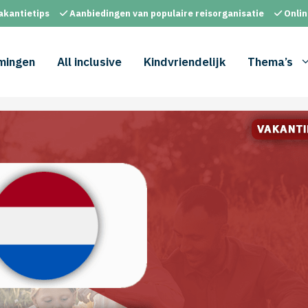
akantietips
Aanbiedingen van populaire reisorganisatie
Onlin
mingen
All inclusive
Kindvriendelijk
Thema’s