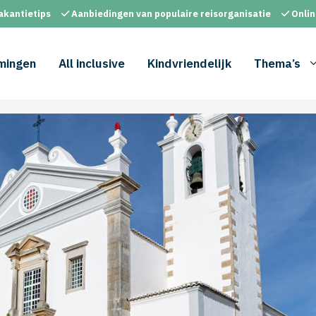
akantietips
Aanbiedingen van populaire reisorganisatie
Onlin
mingen
All inclusive
Kindvriendelijk
Thema’s