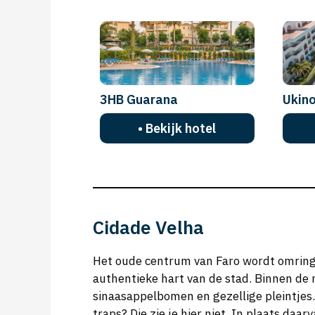
3HB Guarana
Ukino
• Bekijk hotel
Cidade Velha
Het oude centrum van Faro wordt omrin
authentieke hart van de stad. Binnen de m
sinaasappelbomen en gezellige pleintjes.
traps? Die zie je hier niet. In plaats daa