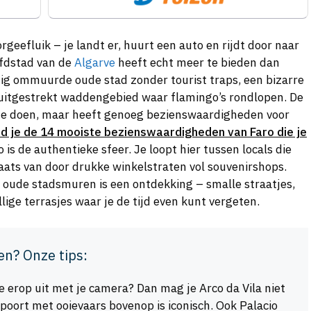
geefluik – je landt er, huurt een auto en rijdt door naar
fdstad van de
Algarve
heeft echt meer te bieden dan
tig ommuurde oude stad zonder tourist traps, een bizarre
 uitgestrekt waddengebied waar flamingo’s rondlopen. De
 te doen, maar heeft genoeg bezienswaardigheden voor
nd je de 14 mooiste bezienswaardigheden van Faro die je
 is de authentieke sfeer. Je loopt hier tussen locals die
laats van door drukke winkelstraten vol souvenirshops.
 oude stadsmuren is een ontdekking – smalle straatjes,
ige terrasjes waar je de tijd even kunt vergeten.
en? Onze tips:
e erop uit met je camera? Dan mag je Arco da Vila niet
poort met ooievaars bovenop is iconisch. Ook Palacio