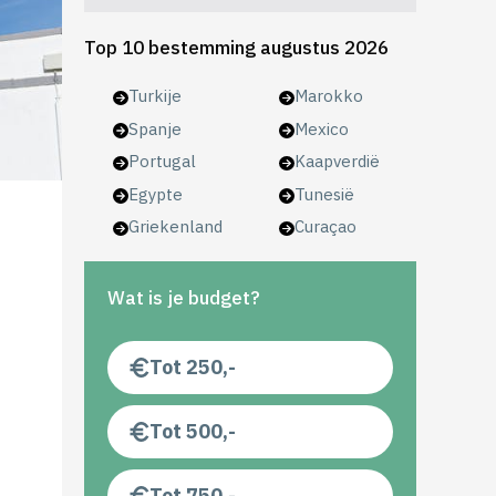
Top 10 bestemming augustus 2026
Turkije
Marokko
Spanje
Mexico
Portugal
Kaapverdië
Egypte
Tunesië
Griekenland
Curaçao
Wat is je budget?
Tot 250,-
Tot 500,-
Tot 750,-