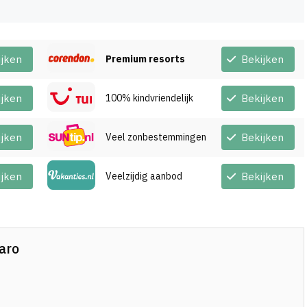
ijken
Premium resorts
Bekijken
ijken
100% kindvriendelijk
Bekijken
ijken
Veel zonbestemmingen
Bekijken
ijken
Veelzijdig aanbod
Bekijken
aro