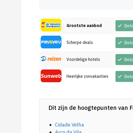
Grootste aanbod
Bek
Scherpe deals
Bek
Voordelige hotels
Bek
Heerlijke zonvakanties
Bek
Dit zijn de hoogtepunten van F
Cidade Velha
Arco da Vila