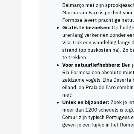
Belmarço met zijn sprookjesacht
Marina van Faro is perfect voo
Formosa levert prachtige natuu
Gratis te bezoeken:
Op budget
urenlang verkennen zonder een 
Vila. Ook een wandeling langs d
strand (op buskosten na). Zo b
te trekken.
Voor natuurliefhebbers:
Ben j
Ria Formosa een absolute must
zeldzame vogels. Ilha Deserta
eiland, en Praia de Faro combin
niet!
Uniek en bijzonder:
Zoek je ie
meer dan 1200 schedels is lugub
Comur zijn typisch Portugees e
geven je een kijkje in het Rom