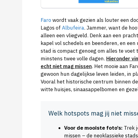
Faro
wordt vaak gezien als louter een door
Lagos of
Albufeira
. Jammer, want de hoo
alleen een vliegveld. Denk aan een prach
kapel vol schedels en beenderen, en een
stad is compact genoeg om alles te voet
minstens twee volle dagen.
Hieronder vi
echt niet mag missen
. Het mooie aan Faro
gewoon hun dagelijkse leven leiden, in p
Vooral het historische centrum binnen de
witte huisjes, sinaasappelbomen en gezell
Welk hotspots mag jij niet miss
Voor de mooiste foto’s:
Trek j
missen – de neoklassieke stads