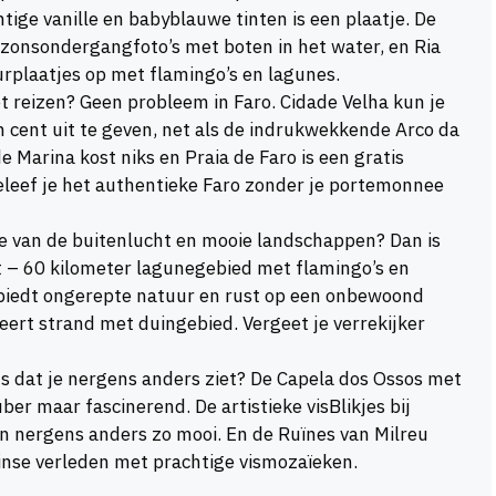
ige vanille en babyblauwe tinten is een plaatje. De
r zonsondergangfoto’s met boten in het water, en Ria
rplaatjes op met flamingo’s en lagunes.
 reizen? Geen probleem in Faro. Cidade Velha kun je
cent uit te geven, net als de indrukwekkende Arco da
e Marina kost niks en Praia de Faro is een gratis
eleef je het authentieke Faro zonder je portemonnee
e van de buitenlucht en mooie landschappen? Dan is
 – 60 kilometer lagunegebied met flamingo’s en
 biedt ongerepte natuur en rust op een onbewoond
eert strand met duingebied. Vergeet je verrekijker
ts dat je nergens anders ziet? De Capela dos Ossos met
er maar fascinerend. De artistieke visBlikjes bij
n nergens anders zo mooi. En de Ruïnes van Milreu
einse verleden met prachtige vismozaïeken.