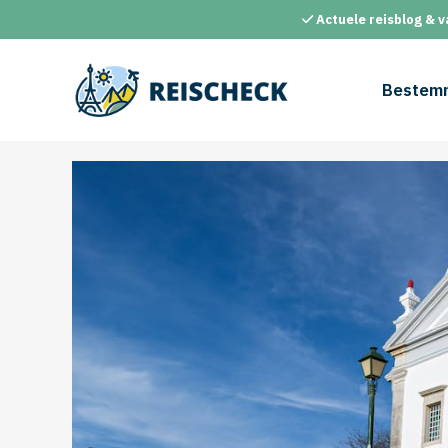
Ga
Actuele reisblog & v
naar
de
inhoud
Bestem