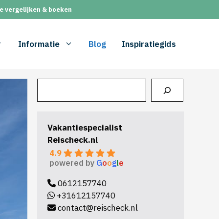
e vergelijken & boeken
Informatie
Blog
Inspiratiegids
Zoeken
Vakantiespecialist
Reischeck.nl
4.9
powered by
G
o
o
g
l
e
0612157740
+31612157740
contact@reischeck.nl