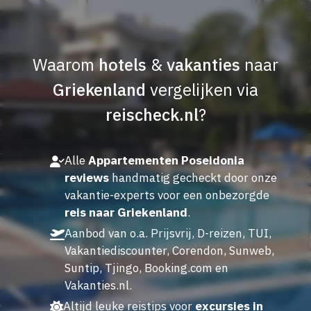
Waarom
hotels
&
vakanties
naar
Griekenland
vergelijken via
reischeck.nl
?
Alle
Appartementen Poseidonia
reviews
handmatig gecheckt door onze
vakantie-experts voor een onbezorgde
reis naar Griekenland
.
Aanbod van o.a. Prijsvrij, D-reizen, TUI,
Vakantiediscounter, Corendon, Sunweb,
Suntip, Tjingo, Booking.com en
Vakanties.nl.
Altijd leuke reistips voor
excursies in