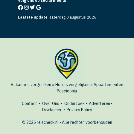
Volg ons op social media!
Laatste update
:
zaterdag 8 augustus 2026
Vakanties vergelijken
»
Hotels vergelijken
»
Appartementen
Poseidonia
Contact
•
Over Ons
•
Onderzoek
•
Adverteren
•
Disclaimer
•
Privacy Policy
© 2026 reischeck.nl • Alle rechten voorbehouden