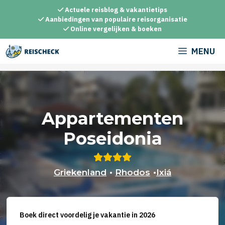
Ga
Actuele reisblog & vakantietips
naar
Aanbiedingen van populaire reisorganisatie
Online vergelijken & boeken
de
inhoud
MENU
Appartementen
Poseidonia
Griekenland
•
Rhodos
•
Ixiá
Boek direct voordelig je vakantie in 2026