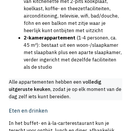
van kitchenette met 2-pits kookplaat,
koelkast, koffie- en theezetfaciliteiten,
airconditioning, televisie, wifi, bad/douche,
föhn en een balkon met zitje waar je
heerlijk kunt ontbijten met uitzicht
2-kamerappartement
(1-4 personen, ca.
45 m²): bestaat uit een woon-/slaapkamer
met slaapbank plus een aparte slaapkamer,
verder ingericht met dezelfde faciliteiten
als de studio
Alle appartementen hebben een
volledig
uitgeruste keuken
, zodat je op elk moment van de
dag zelf iets kunt bereiden.
Eten en drinken
In het buffet- en à-la-carterestaurant kun je
terecht voor ontbijt, lunch en diner, afhankelijk