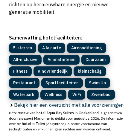
richten op hernieuwbare energie en nieuwe
generatie mobiliteit.
Samenvatting hotelfaciliteiten
:
5-sterren
A la carte
Airconditioning
All-inclusive
Animatieteam
Duurzaam
Fitness
Kindvriendelijk
kleinschalig
Restaurant
Sportfaciliteiten
Swim Up
Waterpark
Wellness
WiFi
Zwembad
Bekijk hier een overzicht met alle voorzieningen
Deze
review van hotel Aqua Bay Suites
in
Griekenland
is geschreven
door reisexpert Marjon en is
geldig voor augustus 2026
. De informatie
over dit
hotel in Tsilivi
(Zakynthos) is onder voorbehoud van
(schrijf)fouten en er kunnen geen rechten aan worden ontleend.