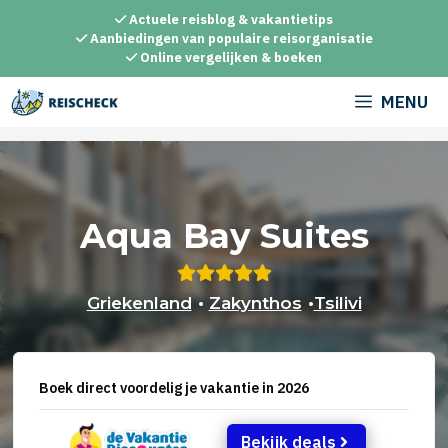
Ga
Actuele reisblog & vakantietips
naar
Aanbiedingen van populaire reisorganisatie
Online vergelijken & boeken
de
inhoud
MENU
Aqua Bay Suites
Griekenland
•
Zakynthos
•
Tsilivi
Boek direct voordelig je vakantie in 2026
Bekijk deals