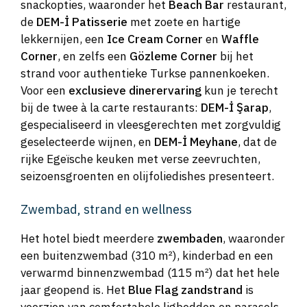
snackopties, waaronder het
Beach Bar
restaurant,
de
DEM-İ Patisserie
met zoete en hartige
lekkernijen, een
Ice Cream Corner
en
Waffle
Corner
, en zelfs een
Gözleme Corner
bij het
strand voor authentieke Turkse pannenkoeken.
Voor een
exclusieve dinerervaring
kun je terecht
bij de twee à la carte restaurants:
DEM-İ Şarap
,
gespecialiseerd in vleesgerechten met zorgvuldig
geselecteerde wijnen, en
DEM-İ Meyhane
, dat de
rijke Egeïsche keuken met verse zeevruchten,
seizoensgroenten en olijfoliedishes presenteert.
Zwembad, strand en wellness
Het hotel biedt meerdere
zwembaden
, waaronder
een buitenzwembad (310 m²), kinderbad en een
verwarmd binnenzwembad (115 m²) dat het hele
jaar geopend is. Het
Blue Flag zandstrand
is