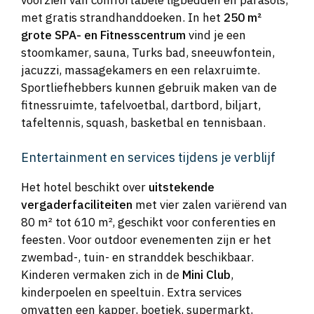
voorzien van comfortabele ligbedden en parasols,
met gratis strandhanddoeken. In het
250 m²
grote SPA- en Fitnesscentrum
vind je een
stoomkamer, sauna, Turks bad, sneeuwfontein,
jacuzzi, massagekamers en een relaxruimte.
Sportliefhebbers kunnen gebruik maken van de
fitnessruimte, tafelvoetbal, dartbord, biljart,
tafeltennis, squash, basketbal en tennisbaan.
Entertainment en services tijdens je verblijf
Het hotel beschikt over
uitstekende
vergaderfaciliteiten
met vier zalen variërend van
80 m² tot 610 m², geschikt voor conferenties en
feesten. Voor outdoor evenementen zijn er het
zwembad-, tuin- en stranddek beschikbaar.
Kinderen vermaken zich in de
Mini Club
,
kinderpoelen en speeltuin. Extra services
omvatten een kapper, boetiek, supermarkt,