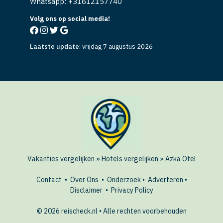
Whatsapp: +
31612157740
Volg ons op social media!
Laatste update
:
vrijdag 7 augustus 2026
Vakanties vergelijken
»
Hotels vergelijken
»
Azka Otel
Contact
•
Over Ons
•
Onderzoek
•
Adverteren
•
Disclaimer
•
Privacy Policy
© 2026 reischeck.nl • Alle rechten voorbehouden