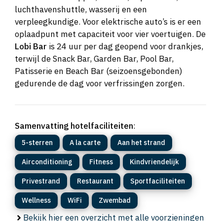
luchthavenshuttle, wasserij en een
verpleegkundige. Voor elektrische auto’s is er een
oplaadpunt met capaciteit voor vier voertuigen. De
Lobi Bar
is 24 uur per dag geopend voor drankjes,
terwijl de Snack Bar, Garden Bar, Pool Bar,
Patisserie en Beach Bar (seizoensgebonden)
gedurende de dag voor verfrissingen zorgen.
Samenvatting hotelfaciliteiten
:
5-sterren
A la carte
Aan het strand
Airconditioning
Fitness
Kindvriendelijk
Privestrand
Restaurant
Sportfaciliteiten
Wellness
WiFi
Zwembad
Bekijk hier een overzicht met alle voorzieningen