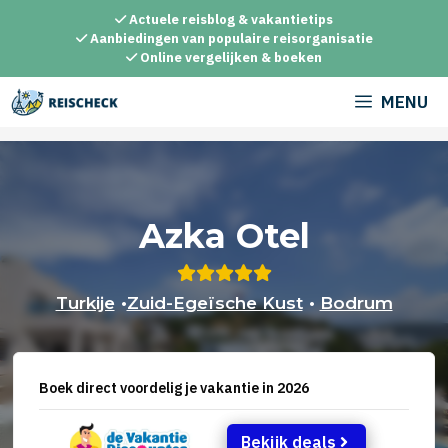
Ga
Actuele reisblog & vakantietips
naar
Aanbiedingen van populaire reisorganisatie
Online vergelijken & boeken
de
inhoud
MENU
Azka Otel
Turkije
•
Zuid-Egeïsche Kust
•
Bodrum
Boek direct voordelig je vakantie in 2026
Bekijk deals